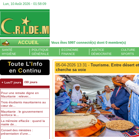
Lun, 10 Août 2026 -
01:58:10
ACCUEIL
Vous êtes 5997 connecté(s) dont 0 membre(s)
SANTÉ
POLITIQUE
ECONOMIE
JUSTICE
CULTURE
HYGIÈNE
GÉNÉRALE
FINANCE
DÉMOCRATIE
SPORTS
05-04-2026 13:31 -
Tourisme. Entre désert et
cherche sa voie
/30 jours
+ Lus/7 jours
Pour une retraite digne en
Mauritanie : relever...
Trois étudiants mauritaniens au
cœur de...
Mauritanie : le gouvernement
renforce le...
La mémoire effacée : quand la
mairie de...
Conseil des ministres :
présentation d’une...