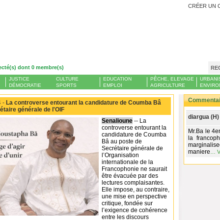
CRÉER UN 
ecté(s) dont 0 membre(s)
RE
JUSTICE
CULTURE
EDUCATION
PÊCHE, ELEVAGE
URBANI
DÉMOCRATIE
SPORTS
EMPLOI
AGRICULTURE
ENVIRO
Commentair
 -
La controverse entourant la candidature de Coumba Bâ
étaire générale de l'OIF
diargua (H)
Senalioune
-- La
controverse entourant la
Mr.Ba le 4e
candidature de Coumba
la francop
Bâ au poste de
marginalise
Secrétaire générale de
maniere
…
V
l’Organisation
internationale de la
Francophonie ne saurait
être évacuée par des
lectures complaisantes.
Elle impose, au contraire,
une mise en perspective
critique, fondée sur
l’exigence de cohérence
entre les discours