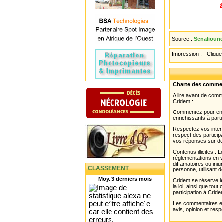
Source :
Senalioune
Impression :
Cliquez
Charte des comme
A lire avant de com
Cridem :
Commentez pour enri
enrichissants à parti
Respectez vos interl
respect des partici
vos réponses sur de
Contenus illicites :
réglementations en v
diffamatoires ou inju
CLASSEMENT
personne, utilisant d
Moy. 3 derniers mois
Cridem se réserve le
la loi, ainsi que to
participation à Cride
Les commentaires et 
avis, opinion et resp