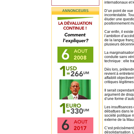
internationaux et 
ANNONCEURS
D’un point de vue s
incontestable. Tou
éluder une questio
positionnement ma
Car enfin, il exis
l’ambition d’accéd
de la langue franç
plusieurs décenni
La marginalisatio
conduite sans véri
technique : elle tr
Dès lors, prétendr
revient à entreten
affaiblit objectiv
critiques légitimes
Il serait cependan
argument de disqua
d’une forme d’auto
Les insuffisances 
débattues dans le 
société politique 
externe de la Maur
C’est précisément 
désolidarisation. 