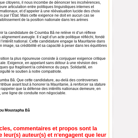
 que citoyens, il nous incombe de dénoncer les incohérences,
ure articulation entre politiques linguistiques internes et
nationaux, et d’appeler à une réévaluation lucide des choix
s par l’État. Mais cette exigence ne doit en aucun cas se
faiblissement de la position nationale dans les arènes
nir la candidature de Coumba Bâ ne relève ni d’un réflexe
 alignement aveugle. Il s’agit d’un acte politique réfléchi, fondé
 l’intérêt national. Cette candidature engage la Mauritanie dans
 image, sa crédibilité et sa capacité à peser dans les équilibres
position la plus rigoureuse consiste à conjuguer exigence critique
onale. Exigence, en appelant sans détour à une révision des
iques qui fragilisent la cohérence du pays. Solidarité, en
iguïté le soutien à notre compatriote.
umba Bâ. Que cette candidature, au-delà des controverses
ntribue avant tout à honorer la Mauritanie, à renforcer sa stature
à rappeler que la défense des intérêts nationaux demeure, en
e, une ligne de conduite non négociable.
u Moustapha Bâ
icles, commentaires et propos sont la
e leur(s) auteur(s) et n'engagent que leur