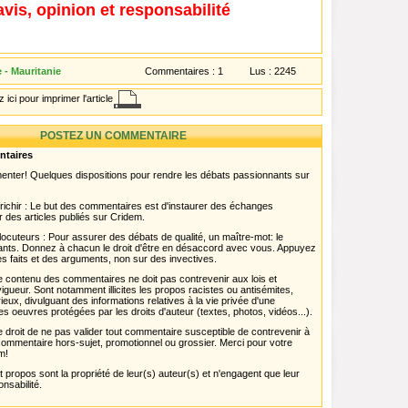
avis, opinion et responsabilité
 - Mauritanie
Commentaires :
1
Lus :
2245
 ici pour imprimer l'article
POSTEZ UN COMMENTAIRE
ntaires
menter! Quelques dispositions pour rendre les débats passionnants sur
chir : Le but des commentaires est d'instaurer des échanges
r des articles publiés sur Cridem.
ocuteurs : Pour assurer des débats de qualité, un maître-mot: le
pants. Donnez à chacun le droit d'être en désaccord avec vous. Appuyez
s faits et des arguments, non sur des invectives.
 Le contenu des commentaires ne doit pas contrevenir aux lois et
igueur. Sont notamment illicites les propos racistes ou antisémites,
rieux, divulguant des informations relatives à la vie privée d'une
es oeuvres protégées par les droits d'auteur (textes, photos, vidéos...).
 droit de ne pas valider tout commentaire susceptible de contrevenir à
ut commentaire hors-sujet, promotionnel ou grossier. Merci pour votre
m!
propos sont la propriété de leur(s) auteur(s) et n'engagent que leur
onsabilité.