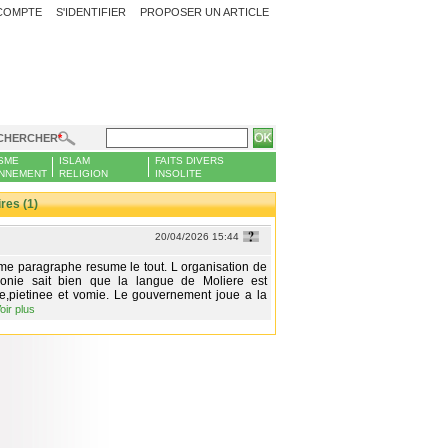
COMPTE
S'IDENTIFIER
PROPOSER UN ARTICLE
CHERCHER
SME
ISLAM
FAITS DIVERS
NNEMENT
RELIGION
INSOLITE
es (1)
20/04/2026 15:44
me paragraphe resume le tout. L organisation de
honie sait bien que la langue de Moliere est
e,pietinee et vomie. Le gouvernement joue a la
oir plus