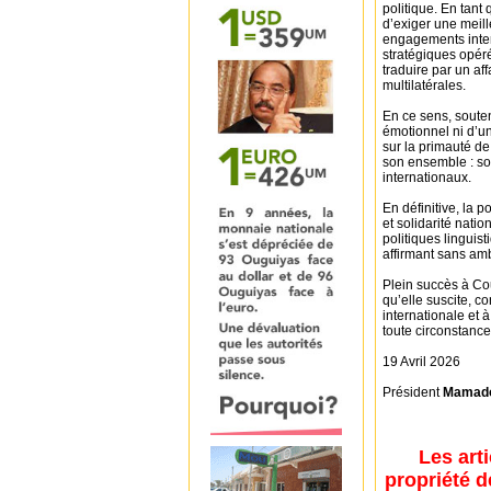
politique. En tant
d’exiger une meille
engagements inter
stratégiques opéré
traduire par un af
multilatérales.
En ce sens, soute
émotionnel ni d’un
sur la primauté de
son ensemble : son
internationaux.
En définitive, la 
et solidarité nati
politiques linguist
affirmant sans amb
Plein succès à Co
qu’elle suscite, co
internationale et 
toute circonstanc
19 Avril 2026
Président
Mamado
Les art
propriété d