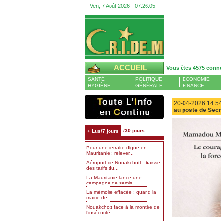
Ven, 7 Août 2026 -
07:26:05
ACCUEIL
Vous êtes 4575 conn
SANTÉ
POLITIQUE
ECONOMIE
HYGIÈNE
GÉNÉRALE
FINANCE
20-04-2026 14:54
au poste de Secr
/30 jours
+ Lus/7 jours
Pour une retraite digne en
Mauritanie : relever...
Aéroport de Nouakchott : baisse
des tarifs du...
La Mauritanie lance une
campagne de semis...
La mémoire effacée : quand la
mairie de...
Nouakchott face à la montée de
l’insécurité...