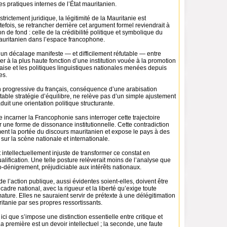
les pratiques internes de l’État mauritanien.
trictement juridique, la légitimité de la Mauritanie est
tefois, se retrancher derrière cet argument formel reviendrait à
n de fond : celle de la crédibilité politique et symbolique du
uritanien dans l’espace francophone.
te un décalage manifeste — et difficilement réfutable — entre
er à la plus haute fonction d’une institution vouée à la promotion
aise et les politiques linguistiques nationales menées depuis
es.
n progressive du français, conséquence d’une arabisation
table stratégie d’équilibre, ne relève pas d’un simple ajustement
aduit une orientation politique structurante.
e incarner la Francophonie sans interroger cette trajectoire
ir une forme de dissonance institutionnelle. Cette contradiction
ement la portée du discours mauritanien et expose le pays à des
 sur la scène nationale et internationale.
t intellectuellement injuste de transformer ce constat en
lification. Une telle posture relèverait moins de l’analyse que
-dénigrement, préjudiciable aux intérêts nationaux.
de l’action publique, aussi évidentes soient-elles, doivent être
cadre national, avec la rigueur et la liberté qu’exige toute
mature. Elles ne sauraient servir de prétexte à une délégitimation
itanie par ses propres ressortissants.
ici que s’impose une distinction essentielle entre critique et
La première est un devoir intellectuel ; la seconde, une faute