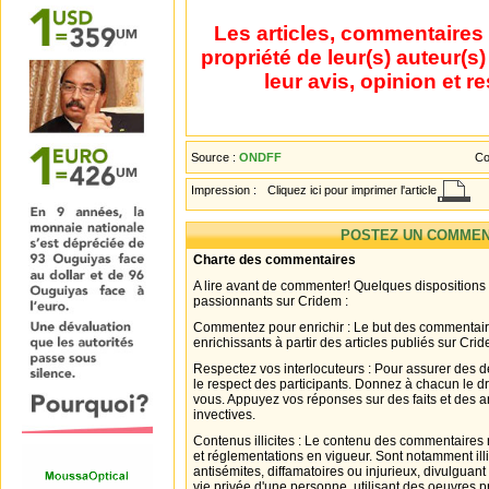
Les articles, commentaires 
propriété de leur(s) auteur(s
leur avis, opinion et r
Source :
ONDFF
Co
Impression :
Cliquez ici pour imprimer l'article
POSTEZ UN COMMEN
Charte des commentaires
A lire avant de commenter! Quelques dispositions
passionnants sur Cridem :
Commentez pour enrichir : Le but des commentair
enrichissants à partir des articles publiés sur Cri
Respectez vos interlocuteurs : Pour assurer des d
le respect des participants. Donnez à chacun le d
vous. Appuyez vos réponses sur des faits et des 
invectives.
Contenus illicites : Le contenu des commentaires n
et réglementations en vigueur. Sont notamment illi
antisémites, diffamatoires ou injurieux, divulguant
vie privée d'une personne, utilisant des oeuvres p