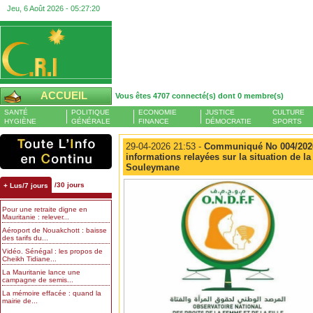
Jeu, 6 Août 2026 -
05:27:20
ACCUEIL
Vous êtes 4707 connecté(s) dont 0 membre(s)
SANTÉ
POLITIQUE
ECONOMIE
JUSTICE
CULTURE
HYGIÈNE
GÉNÉRALE
FINANCE
DÉMOCRATIE
SPORTS
29-04-2026 21:53 -
Communiqué No 004/2026
informations relayées sur la situation de
Souleymane
/30 jours
+ Lus/7 jours
Pour une retraite digne en
Mauritanie : relever...
Aéroport de Nouakchott : baisse
des tarifs du...
Vidéo. Sénégal : les propos de
Cheikh Tidiane...
La Mauritanie lance une
campagne de semis...
La mémoire effacée : quand la
mairie de...