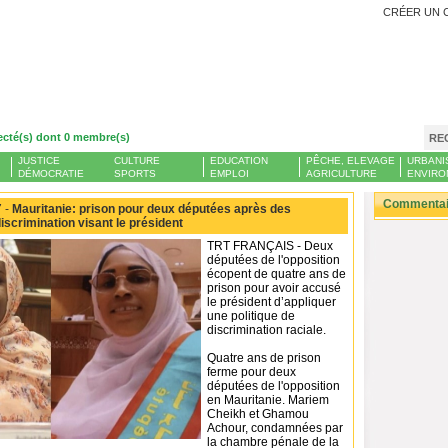
CRÉER UN 
ecté(s) dont 0 membre(s)
RE
JUSTICE
CULTURE
EDUCATION
PÊCHE, ELEVAGE
URBANI
DÉMOCRATIE
SPORTS
EMPLOI
AGRICULTURE
ENVIRO
Commentair
 -
Mauritanie: prison pour deux députées après des
iscrimination visant le président
TRT FRANÇAIS - Deux
députées de l'opposition
écopent de quatre ans de
prison pour avoir accusé
le président d’appliquer
une politique de
discrimination raciale.
Quatre ans de prison
ferme pour deux
députées de l'opposition
en Mauritanie. Mariem
Cheikh et Ghamou
Achour, condamnées par
la chambre pénale de la