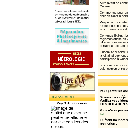
A lire avant de com
Cridem :
Commentez pour enri
enrichissants à parti
Respectez vos interl
respect des partici
vos réponses sur de
Contenus illicites :
réglementations en v
diffamatoires ou inju
personne, utilisant d
Cridem se réserve le
la loi, ainsi que to
participation à Cride
Les commentaires et 
avis, opinion et resp
Pour poster un com
CLASSEMENT
Si vous avez déjà
Veuillez vous ident
Moy. 3 derniers mois
IDENTIFICATION o
Vous n'êtes pas m
ICI
.
En étant membre 
restriction .