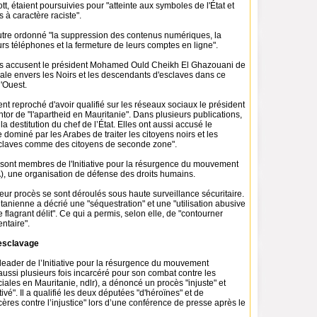
, étaient poursuivies pour "atteinte aux symboles de l'État et
s à caractère raciste".
outre ordonné "la suppression des contenus numériques, la
urs téléphones et la fermeture de leurs comptes en ligne".
s accusent le président Mohamed Ould Cheikh El Ghazouani de
iale envers les Noirs et les descendants d'esclaves dans ce
l'Ouest.
ent reproché d'avoir qualifié sur les réseaux sociaux le président
or de "l'apartheid en Mauritanie". Dans plusieurs publications,
la destitution du chef de l’État. Elles ont aussi accusé le
e dominé par les Arabes de traiter les citoyens noirs et les
claves comme des citoyens de seconde zone".
ont membres de l'Initiative pour la résurgence du mouvement
A), une organisation de défense des droits humains.
leur procès se sont déroulés sous haute surveillance sécuritaire.
tanienne a décrié une "séquestration" et une "utilisation abusive
 flagrant délit". Ce qui a permis, selon elle, de "contourner
ntaire".
’esclavage
leader de l’Initiative pour la résurgence du mouvement
i aussi plusieurs fois incarcéré pour son combat contre les
ciales en Mauritanie, ndlr), a dénoncé un procès "injuste" et
ivé". Il a qualifié les deux députées "d'héroïnes" et de
ères contre l’injustice" lors d’une conférence de presse après le