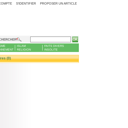
COMPTE
S'IDENTIFIER
PROPOSER UN ARTICLE
CHERCHER
SME
ISLAM
FAITS DIVERS
NNEMENT
RELIGION
INSOLITE
es (0)