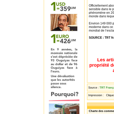
Officiellement abo
sensible dans le p
phénomène en 2015
monde dans lequel
Environ 149 000 p
moderne dans ce pa
mondial de l’escl
SOURCE : TRT fr
Les art
propriété d
Source :
TRT Franç
Impression :
Cliquez
Charte des comme