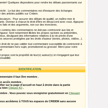
menter! Quelques dispositions pour rendre les débats passionnants sur
chir : Le but des commentaires est d'instaurer des échanges
r des articles publiés sur Cridem.
ocuteurs : Pour assurer des débats de qualité, un maître-mot: le
pants. Donnez à chacun le droit d'être en désaccord avec vous. Appuyez
s faits et des arguments, non sur des invectives.
 Le contenu des commentaires ne doit pas contrevenir aux lois et
igueur. Sont notamment illicites les propos racistes ou antisémites,
rieux, divulguant des informations relatives à la vie privée d'une
es oeuvres protégées par les droits d'auteur (textes, photos, vidéos...).
 droit de ne pas valider tout commentaire susceptible de contrevenir à
ut commentaire hors-sujet, promotionnel ou grossier. Merci pour votre
m!
propos sont la propriété de leur(s) auteur(s) et n'engagent que leur
onsabilité.
IDENTIFICATION
mentaire il faut être membre .
 un accès membre .
ifier sur la page d'accueil en haut à droite dans la partie
u bien
Cliquez ICI
.
embre . Vous pouvez vous enregistrer gratuitement en
Cliquant
vous accèderez à TOUS les espaces de CRIDEM sans aucune