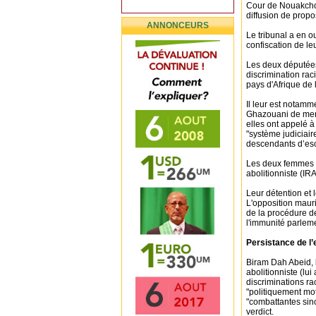
Cour de Nouakchott
diffusion de propo
ANNONCEURS
Le tribunal a en 
confiscation de le
Les deux députée
discrimination rac
pays d'Afrique de 
Il leur est notamm
Ghazouani de ment
elles ont appelé à 
"système judiciair
descendants d’es
Les deux femmes s
abolitionniste (IR
Leur détention et 
L'opposition mauri
de la procédure de
l'immunité parleme
Persistance de l
Biram Dah Abeid, 
abolitionniste (lu
discriminations ra
"politiquement mot
"combattantes sinc
verdict.