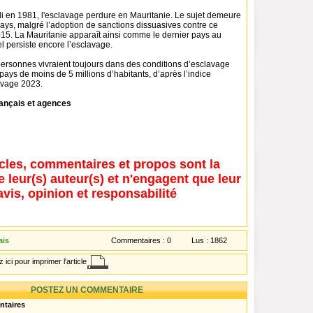
li en 1981, l'esclavage perdure en Mauritanie. Le sujet demeure
ays, malgré l’adoption de sanctions dissuasives contre ce
. La Mauritanie apparaît ainsi comme le dernier pays au
 persiste encore l’esclavage.
ersonnes vivraient toujours dans des conditions d’esclavage
ys de moins de 5 millions d’habitants, d’après l’indice
avage 2023.
ançais et agences
icles, commentaires et propos sont la
e leur(s) auteur(s) et n'engagent que leur
avis, opinion et responsabilité
ais
Commentaires :
0
Lus :
1862
 ici pour imprimer l'article
POSTEZ UN COMMENTAIRE
ntaires