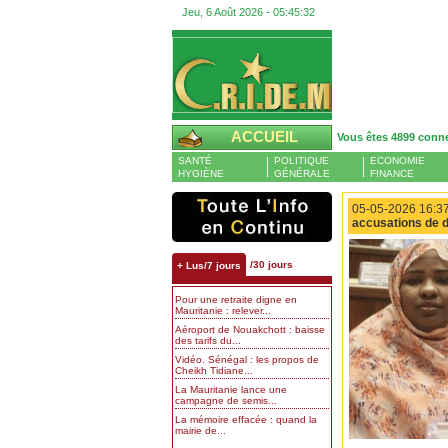
Jeu, 6 Août 2026 -
05:45:33
ACCUEIL
Vous êtes 4899 conn
SANTÉ
POLITIQUE
ECONOMIE
HYGIÈNE
GÉNÉRALE
FINANCE
05-05-2026 16:37
accusations de d
/30 jours
+ Lus/7 jours
Pour une retraite digne en
Mauritanie : relever...
Aéroport de Nouakchott : baisse
des tarifs du...
Vidéo. Sénégal : les propos de
Cheikh Tidiane...
La Mauritanie lance une
campagne de semis...
La mémoire effacée : quand la
mairie de...