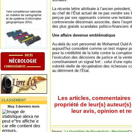
La récente lettre attribuée à l’ancien président
au chef de l’État actuel de ne pas vendre ses 
perçue par ses opposants comme une tentative
controversée désormais associée, dans l’espri
des plus grands scandales politico-financiers 
Une affaire devenue emblématique
Au-delà du sort personnel de Mohamed Ould Ab
aujourd’hui considéré comme un test majeur pou
pour la crédibilité de la lutte contre la corrupti
l’exécution des décisions de justice et la vent
constitueraient un signal fort : celui d’une rupt
volonté réelle de récupération des richesses
au détriment de l’État.
Les articles, commentaires 
CLASSEMENT
propriété de leur(s) auteur(s
Moy. 3 derniers mois
leur avis, opinion et r
Source :
Le Quotidien de Nouakchott - Mauritanie
Co