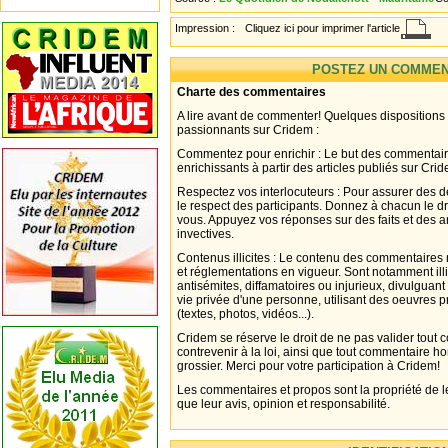
Impression :
Cliquez ici pour imprimer l'article
POSTEZ UN COMMEN
Charte des commentaires
A lire avant de commenter! Quelques dispositions
passionnants sur Cridem :
Commentez pour enrichir : Le but des commentair
enrichissants à partir des articles publiés sur Cri
Respectez vos interlocuteurs : Pour assurer des d
le respect des participants. Donnez à chacun le d
vous. Appuyez vos réponses sur des faits et des 
invectives.
Contenus illicites : Le contenu des commentaires n
et réglementations en vigueur. Sont notamment illi
antisémites, diffamatoires ou injurieux, divulguant
vie privée d'une personne, utilisant des oeuvres p
(textes, photos, vidéos...).
Cridem se réserve le droit de ne pas valider tout
contrevenir à la loi, ainsi que tout commentaire h
grossier. Merci pour votre participation à Cridem!
Les commentaires et propos sont la propriété de l
que leur avis, opinion et responsabilité.