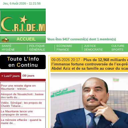
Jeu, 6 Août 2026 -
11:21:57
ACCUEIL
Vous êtes 5417 connecté(s) dont 1 membre(s)
SANTÉ
POLITIQUE
ECONOMIE
JUSTICE
CULTURE
HYGIÈNE
GÉNÉRALE
FINANCE
DÉMOCRATIE
SPORTS
09-05-2026 20:17 -
Plus de 12,968 milliards 
l’immense fortune controversée de l’ex-p
Abdel Aziz et de sa famille au cœur du sca
/30 jours
+ Lus/7 jours
Pour une retraite digne en
Mauritanie : relever...
Aéroport de Nouakchott : baisse
des tarifs du...
Vidéo. Sénégal : les propos de
Cheikh Tidiane...
La Mauritanie lance une
campagne de semis...
La mémoire effacée : quand la
mairie de...