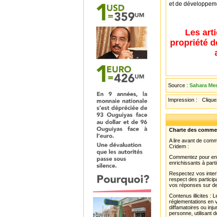
et de développem
Les art
propriété d
Source :
Sahara Med
Impression :
Cliquez
Charte des comme
A lire avant de com
Cridem :
Commentez pour enri
enrichissants à parti
Respectez vos interl
respect des partici
vos réponses sur de
Contenus illicites :
réglementations en v
diffamatoires ou inju
personne, utilisant d