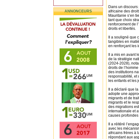
Dans un discours 
ANNONCEURS
africaine des droi
Mauritanie s’en ti
tant que choix str
renforcement de l’É
droits et libertés.
Il a souligné que 
tangibles en matièr
en renforçant les i
Il a mis en avant 
de la stratégie na
(2024-2028), nota
droits de l’homme 
des institutions n
responsabilité, et
les enfants et les 
Il a déclaré que l
adopte une approch
migrants et de tra
migrants et le res
des migrations es
internationale et a
causes profondes 
Il a réitéré l’eng
avec les mécanism
africains frères à 
répondant aux aspi