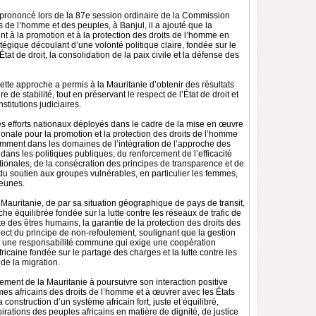
prononcé lors de la 87e session ordinaire de la Commission
ts de l’homme et des peuples, à Banjul, il a ajouté que la
ent à la promotion et à la protection des droits de l’homme en
atégique découlant d’une volonté politique claire, fondée sur le
tat de droit, la consolidation de la paix civile et la défense des
cette approche a permis à la Mauritanie d’obtenir des résultats
e de stabilité, tout en préservant le respect de l’État de droit et
nstitutions judiciaires.
les efforts nationaux déployés dans le cadre de la mise en œuvre
tionale pour la promotion et la protection des droits de l’homme
mment dans les domaines de l’intégration de l’approche des
dans les politiques publiques, du renforcement de l’efficacité
ationales, de la consécration des principes de transparence et de
 du soutien aux groupes vulnérables, en particulier les femmes,
jeunes.
a Mauritanie, de par sa situation géographique de pays de transit,
e équilibrée fondée sur la lutte contre les réseaux de trafic de
ite des êtres humains, la garantie de la protection des droits des
pect du principe de non-refoulement, soulignant que la gestion
t une responsabilité commune qui exige une coopération
fricaine fondée sur le partage des charges et la lutte contre les
de la migration.
agement de la Mauritanie à poursuivre son interaction positive
es africains des droits de l’homme et à œuvrer avec les États
la construction d’un système africain fort, juste et équilibré,
rations des peuples africains en matière de dignité, de justice