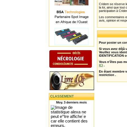
Cridem se réserve le
la loi, ainsi que to
participation à Cride
Les commentaires et 
avis, opinion et resp
Pour poster un com
Si vous avez déjà
Veuillez vous ident
IDENTIFICATION o
Vous n'êtes pas m
ICI
.
En étant membre 
restriction .
CLASSEMENT
Moy. 3 derniers mois