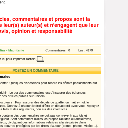
ent.
icles, commentaires et propos sont la
e leur(s) auteur(s) et n'engagent que leur
avis, opinion et responsabilité
ias - Mauritanie
Commentaires :
0
Lus :
4179
 ici pour imprimer l'article
POSTEZ UN COMMENTAIRE
ntaires
menter! Quelques dispositions pour rendre les débats passionnants sur
chir : Le but des commentaires est d'instaurer des échanges
r des articles publiés sur Cridem.
ocuteurs : Pour assurer des débats de qualité, un maître-mot: le
pants. Donnez à chacun le droit d'être en désaccord avec vous. Appuyez
s faits et des arguments, non sur des invectives.
 Le contenu des commentaires ne doit pas contrevenir aux lois et
igueur. Sont notamment illicites les propos racistes ou antisémites,
rieux, divulguant des informations relatives à la vie privée d'une
es oeuvres protégées par les droits d'auteur (textes, photos, vidéos...).