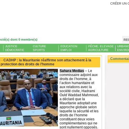
CRÉER UN 
ecté(s) dont 0 membre(s)
RE
JUSTICE
CULTURE
EDUCATION
PÊCHE, ELEVAGE
URBANI
DÉMOCRATIE
SPORTS
EMPLOI
AGRICULTURE
ENVIRO
Commentair
 -
CADHP : la Mauritanie réaffirme son attachement à la
a protection des droits de l’homme
Sahara Medias
-- Le
commissaire adjoint aux
droits de l’homme, à
l’action humanitaire et
aux relations avec la
société civile, Hadrami
Ould Waddad Mahmoud,
a déclaré que la
Mauritanie adoptait une
approche globale selon
laquelle la sécurité et les
droits de l’homme
constituent deux voies
complémentaires qui ne
sont nullement opposés.