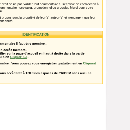
 droit de ne pas valider tout commentaire susceptible de contrevenir à
ut commentaire hors-sujet, promotionnel ou grossier. Merci pour votre
m!
propos sont la propriété de leur(s) auteur(s) et n'engagent que leur
onsabilité.
IDENTIFICATION
mentaire il faut être membre .
 un accès membre .
ifier sur la page d'accueil en haut à droite dans la partie
u bien
Cliquez ICI
.
embre . Vous pouvez vous enregistrer gratuitement en
Cliquant
vous accèderez à TOUS les espaces de CRIDEM sans aucune