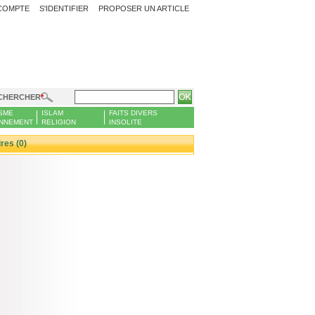
COMPTE
S'IDENTIFIER
PROPOSER UN ARTICLE
CHERCHER
SME
ISLAM
FAITS DIVERS
NNEMENT
RELIGION
INSOLITE
es (0)