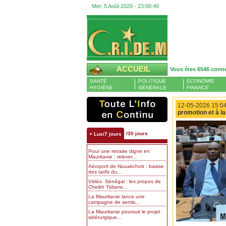
Mer, 5 Août 2026 -
23:00:41
ACCUEIL
Vous êtes 6546 conn
SANTÉ
POLITIQUE
ECONOMIE
HYGIÈNE
GÉNÉRALE
FINANCE
12-05-2026 15:04
promotion et à l
/30 jours
+ Lus/7 jours
Pour une retraite digne en
Mauritanie : relever...
Aéroport de Nouakchott : baisse
des tarifs du...
Vidéo. Sénégal : les propos de
Cheikh Tidiane...
La Mauritanie lance une
campagne de semis...
La Mauritanie poursuit le projet
sidérurgique...