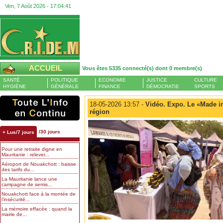
Ven, 7 Août 2026 -
17:04:42
ACCUEIL
Vous êtes 5335 connecté(s) dont 0 membre(s)
SANTÉ
POLITIQUE
ECONOMIE
JUSTICE
CULTURE
HYGIÈNE
GÉNÉRALE
FINANCE
DÉMOCRATIE
SPORTS
18-05-2026 13:57 -
Vidéo. Expo. Le «Made in
région
/30 jours
+ Lus/7 jours
Pour une retraite digne en
Mauritanie : relever...
Aéroport de Nouakchott : baisse
des tarifs du...
La Mauritanie lance une
campagne de semis...
Nouakchott face à la montée de
l’insécurité...
La mémoire effacée : quand la
mairie de...