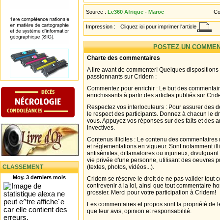
Source :
Le360 Afrique - Maroc
Co
Impression :
Cliquez ici pour imprimer l'article
POSTEZ UN COMMEN
Charte des commentaires
A lire avant de commenter! Quelques dispositions
passionnants sur Cridem :
Commentez pour enrichir : Le but des commentair
enrichissants à partir des articles publiés sur Cri
Respectez vos interlocuteurs : Pour assurer des d
le respect des participants. Donnez à chacun le d
vous. Appuyez vos réponses sur des faits et des 
invectives.
Contenus illicites : Le contenu des commentaires n
et réglementations en vigueur. Sont notamment illi
antisémites, diffamatoires ou injurieux, divulguant
vie privée d'une personne, utilisant des oeuvres p
CLASSEMENT
(textes, photos, vidéos...).
Moy. 3 derniers mois
Cridem se réserve le droit de ne pas valider tout
contrevenir à la loi, ainsi que tout commentaire h
grossier. Merci pour votre participation à Cridem!
Les commentaires et propos sont la propriété de l
que leur avis, opinion et responsabilité.