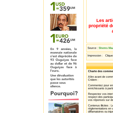
Les art
propriété d
Source :
Shems Maar
Impression :
Cliquez
Charte des comme
A lire avant de com
Cridem :
Commentez pour enri
enrichissants à parti
Respectez vos interl
respect des partici
vos réponses sur de
Contenus illicites :
réglementations en v
diffamatoires ou inju