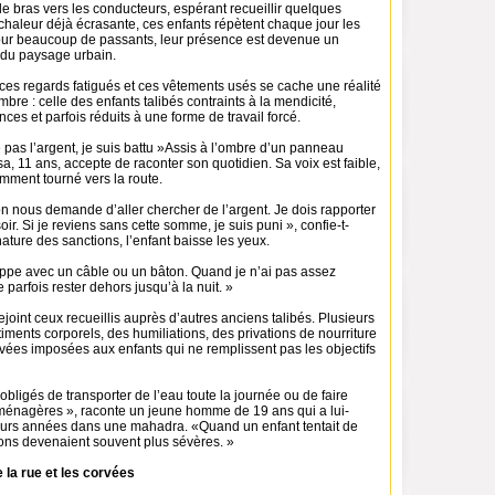
t le bras vers les conducteurs, espérant recueillir quelques
chaleur déjà écrasante, ces enfants répètent chaque jour les
ur beaucoup de passants, leur présence est devenue un
 du paysage urbain.
 ces regards fatigués et ces vêtements usés se cache une réalité
re : celle des enfants talibés contraints à la mendicité,
ces et parfois réduits à une forme de travail forcé.
e pas l’argent, je suis battu »Assis à l’ombre d’un panneau
sa, 11 ans, accepte de raconter son quotidien. Sa voix est faible,
mment tourné vers la route.
n nous demande d’aller chercher de l’argent. Je dois rapporter
ir. Si je reviens sans cette somme, je suis puni », confie-t-
 nature des sanctions, l’enfant baisse les yeux.
appe avec un câble ou un bâton. Quand je n’ai pas assez
e parfois rester dehors jusqu’à la nuit. »
oint ceux recueillis auprès d’autres anciens talibés. Plusieurs
ments corporels, des humiliations, des privations de nourriture
vées imposées aux enfants qui ne remplissent pas les objectifs
 obligés de transporter de l’eau toute la journée ou de faire
 ménagères », raconte un jeune homme de 19 ans qui a lui-
urs années dans une mahadra. «Quand un enfant tentait de
tions devenaient souvent plus sévères. »
 la rue et les corvées