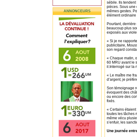
sébile. Ils tenden
pièces. Sous une 
ANNONCEURS
mêmes gestes. Po
élément ordinaire
Pourtant, derrière
beaucoup plus somb
exposés aux violen
« Si je ne rapport
publicitaire, Mous
son regard consta
« Chaque matin, o
60 MRU avant le so
il.Interrogé sur la
« Le maître me fr
d’argent, je préfèr
Son témoignage rej
évoquent des châti
ou encore des cor
fixés.
« Certains étaient
toutes les tâches
même vécu plusie
s’enfuir, les sanc
Une journée entre