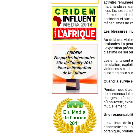
activités rémunér
marchandises, ga
: ces tâches tran
informelle partic
accidents et aux 
mécanismes de cont
Les blessures inv
Au-delà des viole
profondes.La peur
l’exposition préco
d’estime de soi o
Les enfants sont 
circulation, explo
violences sexuell
quotidien pour sur
Quand la survie 
Pendant que d’aut
de nombreux talib
charges ou à suppo
où pauvreté, excl
mutuellement.
Une responsabilit
Les acteurs de la p
essentielle : la l
coranique, profon