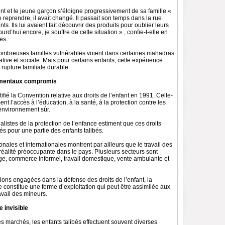
t et le jeune garçon s’éloigne progressivement de sa famille.«
e reprendre, il avait changé. Il passait son temps dans la rue
ts. Ils lui avaient fait découvrir des produits pour oublier leurs
urd’hui encore, je souffre de cette situation » , confie-t-elle en
es.
mbreuses familles vulnérables voient dans certaines mahadras
tive et sociale. Mais pour certains enfants, cette expérience
rupture familiale durable.
amentaux compromis
tifié la Convention relative aux droits de l’enfant en 1991. Celle-
nt l’accès à l’éducation, à la santé, à la protection contre les
 environnement sûr.
ialistes de la protection de l’enfance estiment que ces droits
és pour une partie des enfants talibés.
nales et internationales montrent par ailleurs que le travail des
réalité préoccupante dans le pays. Plusieurs secteurs sont
ge, commerce informel, travail domestique, vente ambulante et
ions engagées dans la défense des droits de l’enfant, la
constitue une forme d’exploitation qui peut être assimilée aux
avail des mineurs.
 invisible
es marchés, les enfants talibés effectuent souvent diverses