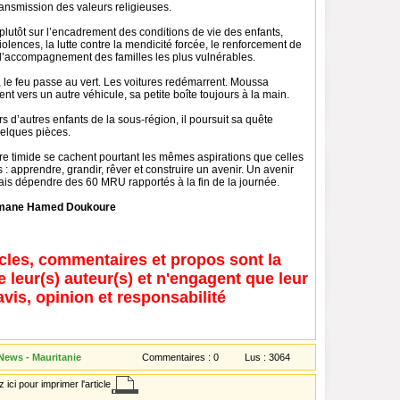
ransmission des valeurs religieuses.
plutôt sur l’encadrement des conditions de vie des enfants,
violences, la lutte contre la mendicité forcée, le renforcement de
t l’accompagnement des familles les plus vulnérables.
 le feu passe au vert. Les voitures redémarrent. Moussa
nt vers un autre véhicule, sa petite boîte toujours à la main.
 d’autres enfants de la sous-région, il poursuit sa quête
elques pièces.
re timide se cachent pourtant les mêmes aspirations que celles
s : apprendre, grandir, rêver et construire un avenir. Un avenir
ais dépendre des 60 MRU rapportés à la fin de la journée.
mane Hamed Doukoure
icles, commentaires et propos sont la
e leur(s) auteur(s) et n'engagent que leur
avis, opinion et responsabilité
 News - Mauritanie
Commentaires :
0
Lus :
3064
 ici pour imprimer l'article