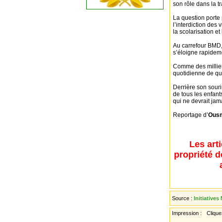
son rôle dans la t
La question porte 
l’interdiction des 
la scolarisation e
Au carrefour BMD,
s’éloigne rapideme
Comme des milliers
quotidienne de qu
Derrière son souri
de tous les enfant
qui ne devrait jam
Reportage d’
Ous
Les art
propriété d
Source :
Initiatives
Impression :
Cliquez