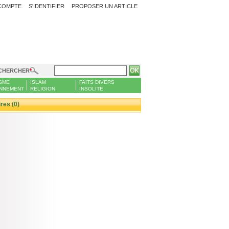
COMPTE
S'IDENTIFIER
PROPOSER UN ARTICLE
CHERCHER
SME
ISLAM
FAITS DIVERS
NNEMENT
RELIGION
INSOLITE
es (0)