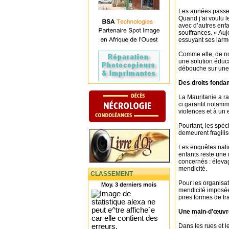
Les années passen
Quand j’ai voulu l
avec d’autres enfan
souffrances. « Aujo
essuyant ses larm
Comme elle, de no
une solution éduca
débouche sur une 
Des droits fond
La Mauritanie a ra
ci garantit notamme
violences et à un
Pourtant, les spéc
demeurent fragilis
Les enquêtes natio
enfants reste une 
concernés : éleva
mendicité.
CLASSEMENT
Pour les organisat
Moy. 3 derniers mois
mendicité imposée 
pires formes de tr
Une main-d’œuvre
Dans les rues et l