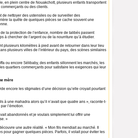
, en plein centre de Nouakchott, plusieurs enfants transportent
 commerçants ou des clients.
 de nettoyer des ustensiles ou de surveiller des
ière la quête de quelques pièces se cache souvent une
enne.
de la protection de l’enfance, nombre de talibés passent
 à chercher de l’argent ou de la nourriture qu’à étudier.
t plusieurs kilomètres à pied avant de retourner dans leur lieu
ns plusieurs villes de l’intérieur du pays, des scènes similaires
ffa ou encore Sélibaby, des enfants sillonnent les marchés, les
 les quartiers commerçants pour satisfaire les exigences qui leur
une mère
de encore les stigmates d’une décision qu’elle croyait pourtant
fils à une mahadra alors qu’il n’avait que quatre ans », raconte-t-
 par l’émotion.
ait abandonnés et je voulais simplement lui offrir une
se. »
écouvre une autre réalité. « Mon fils mendiait au marché. Il
s pour gagner quelques pièces. Parfois, il volait pour éviter les