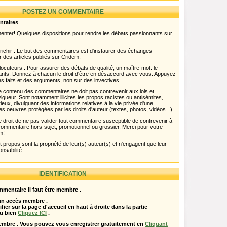
POSTEZ UN COMMENTAIRE
ntaires
menter! Quelques dispositions pour rendre les débats passionnants sur
chir : Le but des commentaires est d'instaurer des échanges
r des articles publiés sur Cridem.
ocuteurs : Pour assurer des débats de qualité, un maître-mot: le
pants. Donnez à chacun le droit d'être en désaccord avec vous. Appuyez
s faits et des arguments, non sur des invectives.
 Le contenu des commentaires ne doit pas contrevenir aux lois et
igueur. Sont notamment illicites les propos racistes ou antisémites,
rieux, divulguant des informations relatives à la vie privée d'une
es oeuvres protégées par les droits d'auteur (textes, photos, vidéos...).
 droit de ne pas valider tout commentaire susceptible de contrevenir à
ut commentaire hors-sujet, promotionnel ou grossier. Merci pour votre
m!
propos sont la propriété de leur(s) auteur(s) et n'engagent que leur
onsabilité.
IDENTIFICATION
mentaire il faut être membre .
 un accès membre .
ifier sur la page d'accueil en haut à droite dans la partie
u bien
Cliquez ICI
.
embre . Vous pouvez vous enregistrer gratuitement en
Cliquant