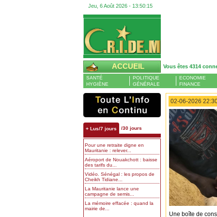
Jeu, 6 Août 2026 -
13:50:16
ACCUEIL
Vous êtes 4314 conn
SANTÉ
POLITIQUE
ECONOMIE
HYGIÈNE
GÉNÉRALE
FINANCE
02-06-2026 22:30
/30 jours
+ Lus/7 jours
Pour une retraite digne en
Mauritanie : relever...
Aéroport de Nouakchott : baisse
des tarifs du...
Vidéo. Sénégal : les propos de
Cheikh Tidiane...
La Mauritanie lance une
campagne de semis...
La mémoire effacée : quand la
mairie de...
Une boîte de conse