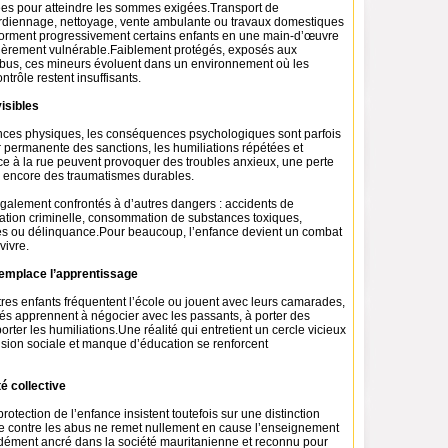
ées pour atteindre les sommes exigées.Transport de
rdiennage, nettoyage, vente ambulante ou travaux domestiques
sforment progressivement certains enfants en une main-d’œuvre
ulièrement vulnérable.Faiblement protégés, exposés aux
abus, ces mineurs évoluent dans un environnement où les
rôle restent insuffisants.
isibles
nces physiques, les conséquences psychologiques sont parfois
 permanente des sanctions, les humiliations répétées et
ce à la rue peuvent provoquer des troubles anxieux, une perte
u encore des traumatismes durables.
également confrontés à d’autres dangers : accidents de
itation criminelle, consommation de substances toxiques,
es ou délinquance.Pour beaucoup, l’enfance devient un combat
vivre.
remplace l’apprentissage
res enfants fréquentent l’école ou jouent avec leurs camarades,
és apprennent à négocier avec les passants, à porter des
rter les humiliations.Une réalité qui entretient un cercle vicieux
usion sociale et manque d’éducation se renforcent
é collective
rotection de l’enfance insistent toutefois sur une distinction
utte contre les abus ne remet nullement en cause l’enseignement
dément ancré dans la société mauritanienne et reconnu pour