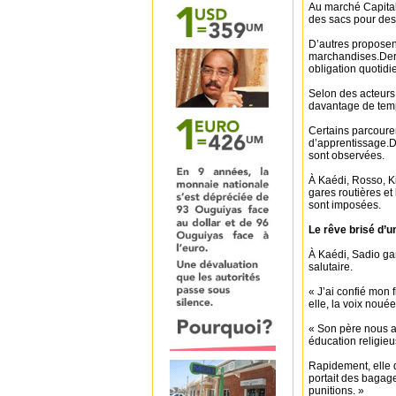
Au marché Capitale
des sacs pour des
D’autres proposent
marchandises.Derr
obligation quotidi
Selon des acteurs 
davantage de temps
Certains parcouren
d’apprentissage.Da
sont observées.
À Kaédi, Rosso, Ki
gares routières et
sont imposées.
Le rêve brisé d’
À Kaédi, Sadio gar
salutaire.
« J’ai confié mon 
elle, la voix nouée
« Son père nous av
éducation religieu
Rapidement, elle d
portait des bagage
punitions. »