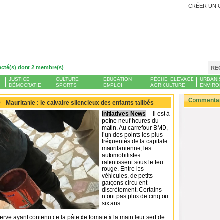
CRÉER UN 
ecté(s) dont 2 membre(s)
RE
JUSTICE
CULTURE
EDUCATION
PÊCHE, ELEVAGE
URBANI
DÉMOCRATIE
SPORTS
EMPLOI
AGRICULTURE
ENVIRO
Commentair
 -
Mauritanie : le calvaire silencieux des enfants talibés
Initiatives News
-- Il est à
peine neuf heures du
matin. Au carrefour BMD,
l’un des points les plus
fréquentés de la capitale
mauritanienne, les
automobilistes
ralentissent sous le feu
rouge. Entre les
véhicules, de petits
garçons circulent
discrètement. Certains
n’ont pas plus de cinq ou
six ans.
rve ayant contenu de la pâte de tomate à la main leur sert de