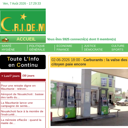
Ven, 7 Août 2026 -
17:29:33
ACCUEIL
Vous êtes 5925 connecté(s) dont 0 membre(s)
SANTÉ
POLITIQUE
ECONOMIE
JUSTICE
CULTURE
HYGIÈNE
GÉNÉRALE
FINANCE
DÉMOCRATIE
SPORTS
02-06-2026 18:00 -
Carburants : la valse des
citoyen paie encore
/30 jours
+ Lus/7 jours
Pour une retraite digne en
Mauritanie : relever...
Aéroport de Nouakchott : baisse
des tarifs du...
La Mauritanie lance une
campagne de semis...
Nouakchott face à la montée de
l’insécurité...
La mémoire effacée : quand la
mairie de...