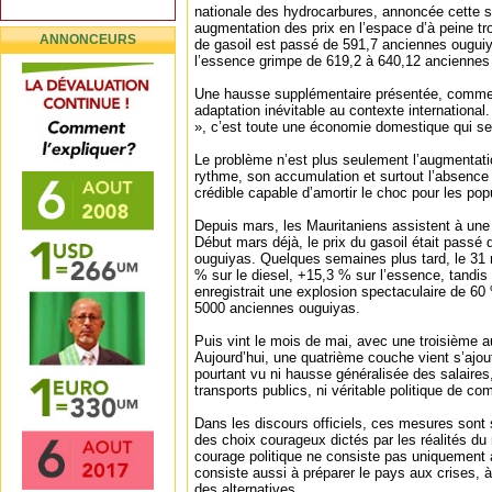
nationale des hydrocarbures, annoncée cette 
augmentation des prix en l’espace d’à peine tro
ANNONCEURS
de gasoil est passé de 591,7 anciennes ouguiy
l’essence grimpe de 619,2 à 640,12 anciennes
Une hausse supplémentaire présentée, comme
adaptation inévitable au contexte international
», c’est toute une économie domestique qui se
Le problème n’est plus seulement l’augmentat
rythme, son accumulation et surtout l’absence
crédible capable d’amortir le choc pour les pop
Depuis mars, les Mauritaniens assistent à une v
Début mars déjà, le prix du gasoil était passé
ouguiyas. Quelques semaines plus tard, le 31
% sur le diesel, +15,3 % sur l’essence, tandi
enregistrait une explosion spectaculaire de 60 
5000 anciennes ouguiyas.
Puis vint le mois de mai, avec une troisième 
Aujourd’hui, une quatrième couche vient s’ajout
pourtant vu ni hausse généralisée des salaires,
transports publics, ni véritable politique de co
Dans les discours officiels, ces mesures son
des choix courageux dictés par les réalités du
courage politique ne consiste pas uniquement à
consiste aussi à préparer le pays aux crises, à 
des alternatives.