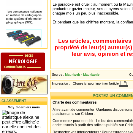
Le paradoxe est cruel : au moment où la Maurit
producteur gazier majeur, ses citoyens voient l
chaque mois un peu plus inaccessible.
Et pendant que les chiffres montent, la confian
Les articles, commentaires 
propriété de leur(s) auteur(s
leur avis, opinion et r
Source :
Mauriweb - Mauritanie
Co
Impression :
Cliquez ici pour imprimer l'article
POSTEZ UN COMMEN
CLASSEMENT
Charte des commentaires
Moy. 3 derniers mois
A lire avant de commenter! Quelques dispositions
passionnants sur Cridem :
Commentez pour enrichir : Le but des commentair
enrichissants à partir des articles publiés sur Cri
Respectez vos interlocuteurs : Pour assurer des d