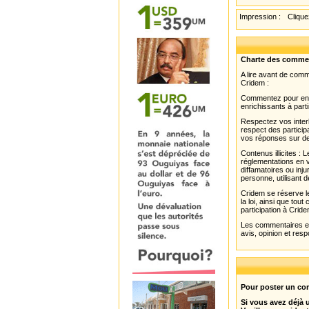
Impression :
Cliquez
Charte des comme
A lire avant de com
Cridem :
Commentez pour enri
enrichissants à parti
Respectez vos interl
respect des partici
vos réponses sur de
Contenus illicites :
réglementations en v
diffamatoires ou inju
personne, utilisant d
Cridem se réserve le
la loi, ainsi que to
participation à Cride
Les commentaires et 
avis, opinion et resp
Pour poster un com
Si vous avez déjà