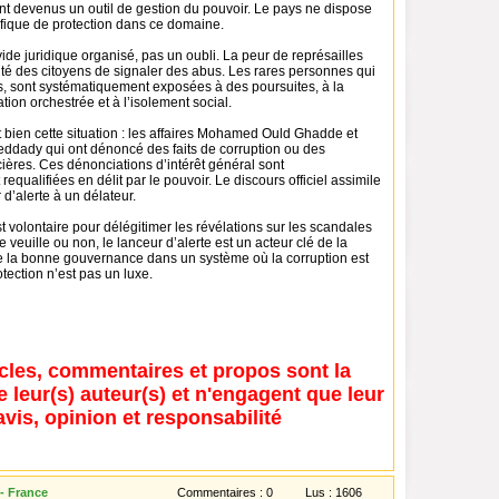
t devenus un outil de gestion du pouvoir. Le pays ne dispose
ifique de protection dans ce domaine.
 vide juridique organisé, pas un oubli. La peur de représailles
ité des citoyens de signaler des abus. Les rares personnes qui
as, sont systématiquement exposées à des poursuites, à la
ation orchestrée et à l’isolement social.
t bien cette situation : les affaires Mohamed Ould Ghadde et
dady qui ont dénoncé des faits de corruption ou des
ncières. Ces dénonciations d’intérêt général sont
equalifiées en délit par le pouvoir. Le discours officiel assimile
 d’alerte à un délateur.
t volontaire pour délégitimer les révélations sur les scandales
e veuille ou non, le lanceur d’alerte est un acteur clé de la
e la bonne gouvernance dans un système où la corruption est
otection n’est pas un luxe.
icles, commentaires et propos sont la
e leur(s) auteur(s) et n'engagent que leur
avis, opinion et responsabilité
- France
Commentaires :
0
Lus :
1606