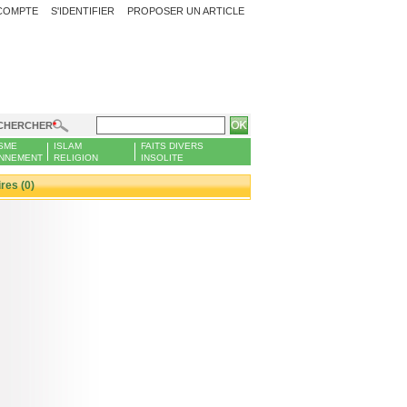
COMPTE
S'IDENTIFIER
PROPOSER UN ARTICLE
CHERCHER
SME
ISLAM
FAITS DIVERS
NNEMENT
RELIGION
INSOLITE
es (0)