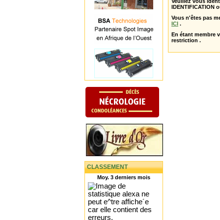
Veuillez vous ident
IDENTIFICATION o
Vous n'êtes pas m
ICI
.
En étant membre 
restriction .
CLASSEMENT
Moy. 3 derniers mois