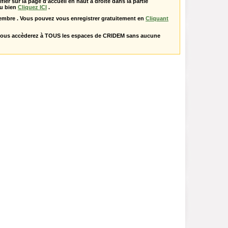
ifier sur la page d'accueil en haut à droite dans la partie
u bien
Cliquez ICI
.
embre . Vous pouvez vous enregistrer gratuitement en
Cliquant
vous accèderez à TOUS les espaces de CRIDEM sans aucune