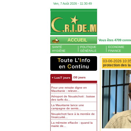
Ven, 7 Août 2026 -
11:30:50
ACCUEIL
Vous êtes 4709 conn
SANTÉ
POLITIQUE
ECONOMIE
HYGIÈNE
GÉNÉRALE
FINANCE
03-06-2026 10:35
protection des l
/30 jours
+ Lus/7 jours
Pour une retraite digne en
Mauritanie : relever...
Aéroport de Nouakchott : baisse
des tarifs du...
La Mauritanie lance une
campagne de semis...
Nouakchott face à la montée de
l’insécurité...
La mémoire effacée : quand la
mairie de...