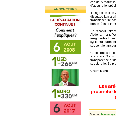
ces deux maux son
d’aucune loi spéc
ANNONCEURS
Il s’agit bien d’un
dissuade la major
franchissent le p
prison, à la diffam
Deux cas illustren
Abderrahmane Wed
irrégularités fina
systématiquement r
souvent le lanceur
Cette confusion es
financiers. Qu’on l
transparence et d
structurelle. Sa pr
Cherif Kane
Les art
propriété d
Source :
Kassataya 