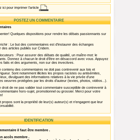
 ici pour imprimer l'article
POSTEZ UN COMMENTAIRE
ntaires
menter! Quelques dispositions pour rendre les débats passionnants sur
chir : Le but des commentaires est d'instaurer des échanges
r des articles publiés sur Cridem.
ocuteurs : Pour assurer des débats de qualité, un maître-mot: le
pants. Donnez à chacun le droit d'être en désaccord avec vous. Appuyez
s faits et des arguments, non sur des invectives.
 Le contenu des commentaires ne doit pas contrevenir aux lois et
igueur. Sont notamment illicites les propos racistes ou antisémites,
rieux, divulguant des informations relatives à la vie privée d'une
es oeuvres protégées par les droits d'auteur (textes, photos, vidéos...).
 droit de ne pas valider tout commentaire susceptible de contrevenir à
ut commentaire hors-sujet, promotionnel ou grossier. Merci pour votre
m!
propos sont la propriété de leur(s) auteur(s) et n'engagent que leur
onsabilité.
IDENTIFICATION
mentaire il faut être membre .
 un accès membre .