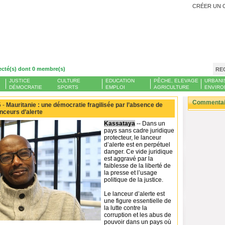
CRÉER UN 
ecté(s) dont 0 membre(s)
RE
JUSTICE
CULTURE
EDUCATION
PÊCHE, ELEVAGE
URBANI
DÉMOCRATIE
SPORTS
EMPLOI
AGRICULTURE
ENVIRO
Commentair
 -
Mauritanie : une démocratie fragilisée par l’absence de
anceurs d’alerte
Kassataya
-- Dans un
pays sans cadre juridique
protecteur, le lanceur
d’alerte est en perpétuel
danger. Ce vide juridique
est aggravé par la
faiblesse de la liberté de
la presse et l’usage
politique de la justice.
Le lanceur d’alerte est
une figure essentielle de
la lutte contre la
corruption et les abus de
pouvoir dans un pays où