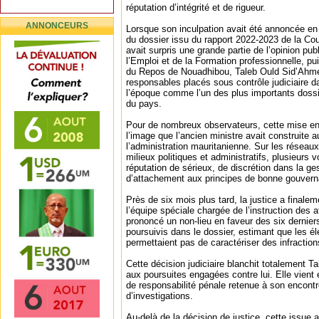
réputation d’intégrité et de rigueur.
ANNONCEURS
Lorsque son inculpation avait été annoncée e
du dossier issu du rapport 2022-2023 de la Co
avait surpris une grande partie de l’opinion pub
l’Emploi et de la Formation professionnelle, pui
du Repos de Nouadhibou, Taleb Ould Sid’Ahmed 
responsables placés sous contrôle judiciaire d
l’époque comme l’un des plus importants doss
du pays.
Pour de nombreux observateurs, cette mise en
l’image que l’ancien ministre avait construite au
l’administration mauritanienne. Sur les résea
milieux politiques et administratifs, plusieurs 
réputation de sérieux, de discrétion dans la ge
d’attachement aux principes de bonne gouver
Près de six mois plus tard, la justice a finalem
l’équipe spéciale chargée de l’instruction des a
prononcé un non-lieu en faveur des six dernie
poursuivis dans le dossier, estimant que les 
permettaient pas de caractériser des infractio
Cette décision judiciaire blanchit totalement 
aux poursuites engagées contre lui. Elle vient
de responsabilité pénale retenue à son encont
d’investigations.
Au-delà de la décision de justice, cette issue