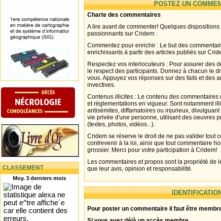
POSTEZ UN COMMEN
Charte des commentaires
A lire avant de commenter! Quelques dispositions
passionnants sur Cridem :
Commentez pour enrichir : Le but des commentair
enrichissants à partir des articles publiés sur Cri
Respectez vos interlocuteurs : Pour assurer des d
le respect des participants. Donnez à chacun le d
vous. Appuyez vos réponses sur des faits et des 
invectives.
Contenus illicites : Le contenu des commentaires n
et réglementations en vigueur. Sont notamment illi
antisémites, diffamatoires ou injurieux, divulguant
vie privée d'une personne, utilisant des oeuvres p
(textes, photos, vidéos...).
Cridem se réserve le droit de ne pas valider tout
contrevenir à la loi, ainsi que tout commentaire h
grossier. Merci pour votre participation à Cridem!
Les commentaires et propos sont la propriété de l
CLASSEMENT
que leur avis, opinion et responsabilité.
Moy. 3 derniers mois
IDENTIFICATIO
Pour poster un commentaire il faut être membre
Si vous avez déjà un accès membre .