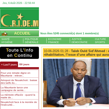
Jeu, 6 Août 2026 -
22:56:45
ACCUEIL
Vous êtes 5245 connecté(s) dont 1 membre(s)
SANTÉ
POLITIQUE
ECONOMIE
JUSTICE
CULTURE
HYGIÈNE
GÉNÉRALE
FINANCE
DÉMOCRATIE
SPORTS
10-06-2026 01:28 -
Taleb Ould Sid’Ahmed : 
réhabilitation, l’issue d’une affaire qui au
/30 jours
+ Lus/7 jours
Pour une retraite digne en
Mauritanie : relever...
Aéroport de Nouakchott : baisse
des tarifs du...
La Mauritanie lance une
campagne de semis...
La mémoire effacée : quand la
mairie de...
Nouakchott face à la montée de
l’insécurité...