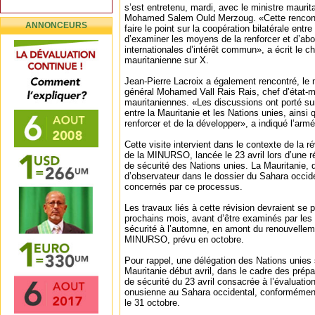
s’est entretenu, mardi, avec le ministre maurit
Mohamed Salem Ould Merzoug. «Cette rencontr
ANNONCEURS
faire le point sur la coopération bilatérale entr
d’examiner les moyens de la renforcer et d’abo
internationales d’intérêt commun», a écrit le ch
mauritanienne sur X.
Jean-Pierre Lacroix a également rencontré, le
général Mohamed Vall Rais Rais, chef d’état-
mauritaniennes. «Les discussions ont porté sur
entre la Mauritanie et les Nations unies, ainsi
renforcer et de la développer», a indiqué l’arm
Cette visite intervient dans le contexte de la 
de la MINURSO, lancée le 23 avril lors d’une r
de sécurité des Nations unies. La Mauritanie, 
d’observateur dans le dossier du Sahara occiden
concernés par ce processus.
Les travaux liés à cette révision devraient se 
prochains mois, avant d’être examinés par le
sécurité à l’automne, en amont du renouvelle
MINURSO, prévu en octobre.
Pour rappel, une délégation des Nations unies 
Mauritanie début avril, dans le cadre des prépa
de sécurité du 23 avril consacrée à l’évaluatio
onusienne au Sahara occidental, conformément
le 31 octobre.