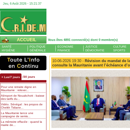
Jeu, 6 Août 2026 -
15:21:38
ACCUEIL
Vous êtes 4891 connecté(s) dont 0 membre(s)
SANTÉ
POLITIQUE
ECONOMIE
JUSTICE
CULTURE
HYGIÈNE
GÉNÉRALE
FINANCE
DÉMOCRATIE
SPORTS
10-06-2026 19:30 -
Révision du mandat de l
consulte la Mauritanie avant l’échéance d’
/30 jours
+ Lus/7 jours
Pour une retraite digne en
Mauritanie : relever...
Aéroport de Nouakchott : baisse
des tarifs du...
Vidéo. Sénégal : les propos de
Cheikh Tidiane...
La Mauritanie lance une
campagne de semis...
La mémoire effacée : quand la
mairie de...