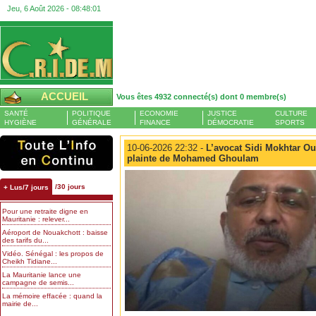
Jeu, 6 Août 2026 -
08:48:02
ACCUEIL
Vous êtes 4932 connecté(s) dont 0 membre(s)
SANTÉ
POLITIQUE
ECONOMIE
JUSTICE
CULTURE
HYGIÈNE
GÉNÉRALE
FINANCE
DÉMOCRATIE
SPORTS
10-06-2026 22:32 -
L’avocat Sidi Mokhtar Oul
plainte de Mohamed Ghoulam
/30 jours
+ Lus/7 jours
Pour une retraite digne en
Mauritanie : relever...
Aéroport de Nouakchott : baisse
des tarifs du...
Vidéo. Sénégal : les propos de
Cheikh Tidiane...
La Mauritanie lance une
campagne de semis...
La mémoire effacée : quand la
mairie de...