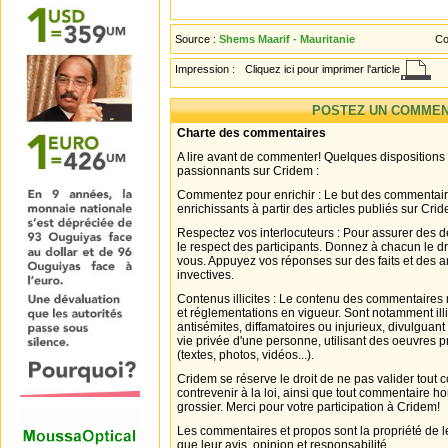
Source :
Shems Maarif - Mauritanie
Co
Impression :
Cliquez ici pour imprimer l'article
POSTEZ UN COMMEN
Charte des commentaires
A lire avant de commenter! Quelques dispositions
passionnants sur Cridem :
Commentez pour enrichir : Le but des commentair
enrichissants à partir des articles publiés sur Cri
Respectez vos interlocuteurs : Pour assurer des d
le respect des participants. Donnez à chacun le d
vous. Appuyez vos réponses sur des faits et des 
invectives.
Contenus illicites : Le contenu des commentaires n
et réglementations en vigueur. Sont notamment illi
antisémites, diffamatoires ou injurieux, divulguant
vie privée d'une personne, utilisant des oeuvres p
(textes, photos, vidéos...).
Cridem se réserve le droit de ne pas valider tout
contrevenir à la loi, ainsi que tout commentaire h
grossier. Merci pour votre participation à Cridem!
Les commentaires et propos sont la propriété de l
que leur avis, opinion et responsabilité.