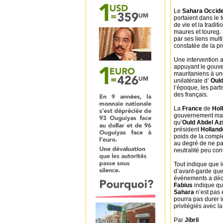
Le
Sahara Occide
portaient dans le
de vie et la tradi
maures et toureg.
par ses liens mult
constatée de la p
Une intervention 
appuyant le gouve
mauritaniens à un
unilatérale d’
Ould
l’époque, les part
des français.
La
France
de
Hol
gouvernement maur
qu’
Ould Abdel Az
président
Hollan
poids de la compl
au degré de ne pa
neutralité peu con
Tout indique que l
d’avant-garde que
événements a déci
Fabius
indique qu
Sahara
n’est pas 
pourra pas durer i
privilégiés avec la
Par
Jibril