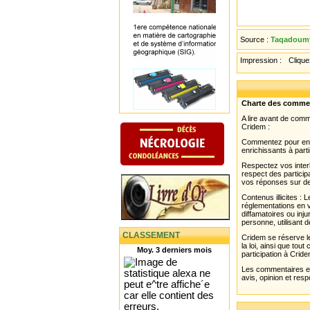
Source :
Taqadoumy
Impression :
Cliquez
Charte des comme
A lire avant de com
Cridem :
Commentez pour enri
enrichissants à parti
Respectez vos interl
respect des partici
vos réponses sur de
Contenus illicites :
réglementations en v
diffamatoires ou inju
personne, utilisant d
CLASSEMENT
Cridem se réserve le
la loi, ainsi que to
Moy. 3 derniers mois
participation à Cride
Les commentaires et 
avis, opinion et resp