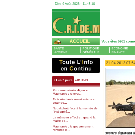
Dim, 9 Août 2026 -
11:45:11
ACCUEIL
Vous êtes 5961 conn
SANTÉ
POLITIQUE
ECONOMIE
HYGIÈNE
GÉNÉRALE
FINANCE
21-04-2013 07:54
/30 jours
+ Lus/7 jours
Pour une retraite digne en
Mauritanie : relever...
Trois étudiants mauritaniens au
cœur de...
Nouakchott face à la montée de
l’insécurité...
La mémoire effacée : quand la
mairie de...
Mauritanie : le gouvernement
renforce le...
silence équivaut 