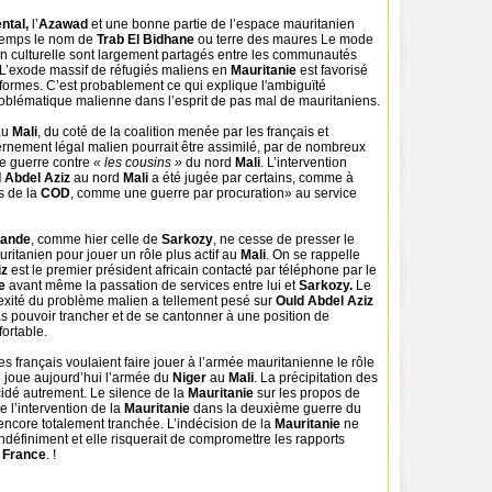
ntal,
l’
Azawad
et une bonne partie de l’espace mauritanien
 temps le nom de
Trab El Bidhane
ou terre des maures Le mode
tion culturelle sont largement partagés entre les communautés
 L’exode massif de réfugiés maliens en
Mauritanie
est favorisé
iformes. C’est probablement ce qui explique l'ambiguïté
roblématique malienne dans l’esprit de pas mal de mauritaniens.
au
Mali
, du coté de la coalition menée par les français et
rnement légal malien pourrait être assimilé, par de nombreux
e guerre contre
« les cousins »
du nord
Mali
. L’intervention
 Abdel Aziz
au nord
Mali
a été jugée par certains, comme à
is de la
COD
, comme une guerre par procuration» au service
lande
, comme hier celle de
Sarkozy
, ne cesse de presser le
itanien pour jouer un rôle plus actif au
Mali
. On se rappelle
iz
est le premier président africain contacté par téléphone par le
de
avant même la passation de services entre lui et
Sarkozy.
Le
exité du problème malien a tellement pesé sur
Ould Abdel Aziz
s pouvoir trancher et de se cantonner à une position de
fortable.
es français voulaient faire jouer à l’armée mauritanienne le rôle
 joue aujourd’hui l’armée du
Niger
au
Mali
. La précipitation des
dé autrement. Le silence de la
Mauritanie
sur les propos de
e l’intervention de la
Mauritanie
dans la deuxième guerre du
encore totalement tranchée. L’indécision de la
Mauritanie
ne
ndéfiniment et elle risquerait de compromettre les rapports
France
. !