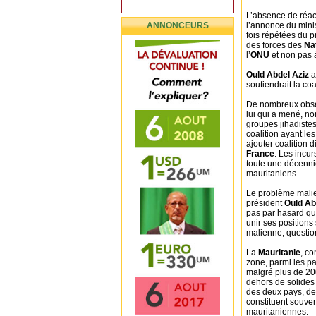
L’absence de réact
ANNONCEURS
l’annonce du mini
fois répétées du 
des forces des
Na
l’
ONU
et non pas 
Ould Abdel Aziz
a
soutiendrait la coal
De nombreux obse
lui qui a mené, no
groupes jihadistes 
coalition ayant le
ajouter coalition d
France
. Les incu
toute une décennie
mauritaniens.
Le problème malie
président
Ould Ab
pas par hasard qu
unir ses positions 
malienne, question
La
Mauritanie
, c
zone, parmi les p
malgré plus de 20
dehors de solides 
des deux pays, de
constituent souve
mauritaniennes.