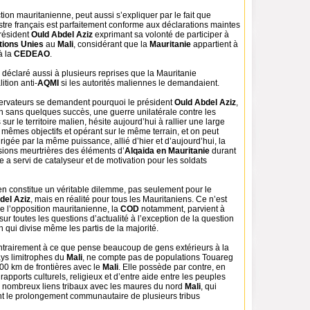
ion mauritanienne, peut aussi s’expliquer par le fait que
stre français est parfaitement conforme aux déclarations maintes
président
Ould Abdel Aziz
exprimant sa volonté de participer à
tions Unies
au
Mali
, considérant que la
Mauritanie
appartient à
à la
CEDEAO
.
 déclaré aussi à plusieurs reprises que la Mauritanie
ition anti-
AQMI
si les autorités maliennes le demandaient.
rvateurs se demandent pourquoi le président
Ould Abdel Aziz
,
n sans quelques succès, une guerre unilatérale contre les
sur le territoire malien, hésite aujourd’hui à rallier une large
s mêmes objectifs et opérant sur le même terrain, et on peut
irigée par la même puissance, allié d’hier et d’aujourd’hui, la
rsions meurtrières des éléments d’
Alqaida en Mauritanie
durant
 a servi de catalyseur et de motivation pour les soldats
n constitue un véritable dilemme, pas seulement pour le
del Aziz
, mais en réalité pour tous les Mauritaniens. Ce n’est
e l’opposition mauritanienne, la
COD
notamment, parvient à
sur toutes les questions d’actualité à l’exception de la question
 qui divise même les partis de la majorité.
ontrairement à ce que pense beaucoup de gens extérieurs à la
ays limitrophes du
Mali
, ne compte pas de populations Touareg
00 km de frontières avec le
Mali
. Elle possède par contre, en
rapports culturels, religieux et d’entre aide entre les peuples
 nombreux liens tribaux avec les maures du nord
Mali
, qui
nt le prolongement communautaire de plusieurs tribus