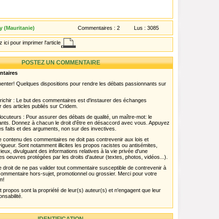
 (Mauritanie)
Commentaires :
2
Lus :
3085
 ici pour imprimer l'article
POSTEZ UN COMMENTAIRE
ntaires
menter! Quelques dispositions pour rendre les débats passionnants sur
chir : Le but des commentaires est d'instaurer des échanges
r des articles publiés sur Cridem.
ocuteurs : Pour assurer des débats de qualité, un maître-mot: le
pants. Donnez à chacun le droit d'être en désaccord avec vous. Appuyez
s faits et des arguments, non sur des invectives.
 Le contenu des commentaires ne doit pas contrevenir aux lois et
igueur. Sont notamment illicites les propos racistes ou antisémites,
rieux, divulguant des informations relatives à la vie privée d'une
es oeuvres protégées par les droits d'auteur (textes, photos, vidéos...).
 droit de ne pas valider tout commentaire susceptible de contrevenir à
ut commentaire hors-sujet, promotionnel ou grossier. Merci pour votre
m!
propos sont la propriété de leur(s) auteur(s) et n'engagent que leur
onsabilité.