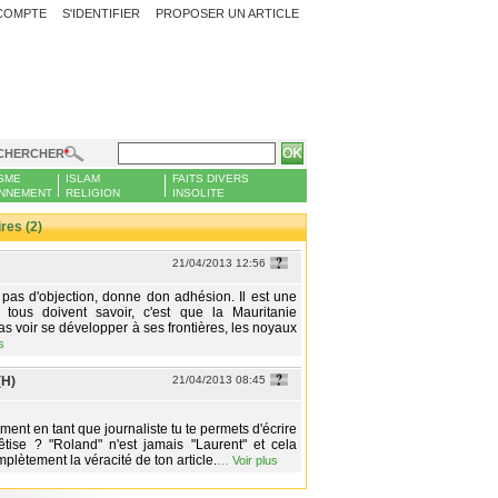
COMPTE
S'IDENTIFIER
PROPOSER UN ARTICLE
CHERCHER
SME
ISLAM
FAITS DIVERS
NNEMENT
RELIGION
INSOLITE
es (2)
21/04/2013 12:56
 pas d'objection, donne don adhésion. Il est une
e tous doivent savoir, c'est que la Mauritanie
as voir se développer à ses frontières, les noyaux
s
(H)
21/04/2013 08:45
ent en tant que journaliste tu te permets d'écrire
êtise ? "Roland" n'est jamais "Laurent" et cela
lètement la véracité de ton article.
…
Voir plus