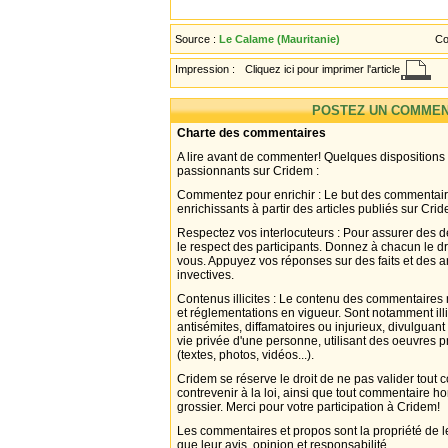
Source :
Le Calame (Mauritanie)
Co
Impression :
Cliquez ici pour imprimer l'article
POSTEZ UN COMMEN
Charte des commentaires
A lire avant de commenter! Quelques dispositions
passionnants sur Cridem :
Commentez pour enrichir : Le but des commentair
enrichissants à partir des articles publiés sur Cri
Respectez vos interlocuteurs : Pour assurer des d
le respect des participants. Donnez à chacun le d
vous. Appuyez vos réponses sur des faits et des 
invectives.
Contenus illicites : Le contenu des commentaires n
et réglementations en vigueur. Sont notamment illi
antisémites, diffamatoires ou injurieux, divulguant
vie privée d'une personne, utilisant des oeuvres p
(textes, photos, vidéos...).
Cridem se réserve le droit de ne pas valider tout
contrevenir à la loi, ainsi que tout commentaire h
grossier. Merci pour votre participation à Cridem!
Les commentaires et propos sont la propriété de l
que leur avis, opinion et responsabilité.