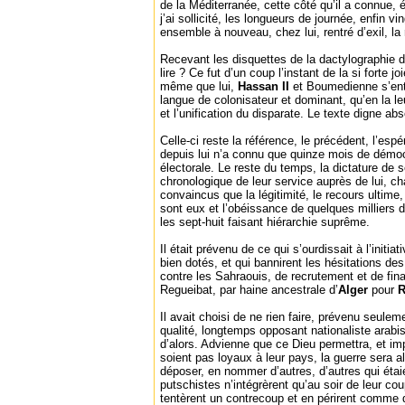
de la Méditerranée, cette côté qu’il a connue, é
j’ai sollicité, les longueurs de journée, enfin v
ensemble à nouveau, chez lui, rentré d’exil, l
Recevant les disquettes de la dactylographie d
lire ? Ce fut d’un coup l’instant de la si forte jo
même que lui,
Hassan II
et Boumedienne s’ent
langue de colonisateur et dominant, qu’en la leu
et l’unification du disparate. Le texte digne ab
Celle-ci reste la référence, le précédent, l’es
depuis lui n’a connu que quinze mois de démocr
électorale. Le reste du temps, la dictature de
chronologique de leur service auprès de lui, 
convaincus que la légitimité, le recours ultime,
sont eux et l’obéissance de quelques milliers d
les sept-huit faisant hiérarchie suprême.
Il était prévenu de ce qui s’ourdissait à l’initia
bien dotés, et qui bannirent les hésitations des 
contre les Sahraouis, de recrutement et de fin
Regueibat, par haine ancestrale d’
Alger
pour
R
Il avait choisi de ne rien faire, prévenu seulem
qualité, longtemps opposant nationaliste arabis
d’alors. Advienne que ce Dieu permettra, et im
soient pas loyaux à leur pays, la guerre sera 
déposer, en nommer d’autres, d’autres qui étai
putschistes n’intégrèrent qu’au soir de leur cou
tentèrent un contrecoup et en périrent comme 