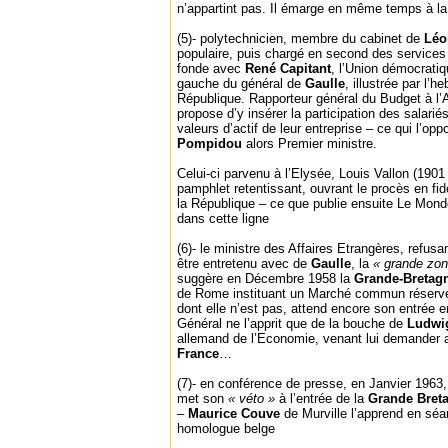
n’appartint pas. Il émarge en même temps à l
(5)- polytechnicien, membre du cabinet de
Léo
populaire, puis chargé en second des services
fonde avec
René Capitant
, l’Union démocratiq
gauche du général de
Gaulle
, illustrée par l’
République. Rapporteur général du Budget à l’A
propose d’y insérer la participation des salari
valeurs d’actif de leur entreprise – ce qui l’
Pompidou
alors Premier ministre.
Celui-ci parvenu à l’Elysée, Louis Vallon (1901 
pamphlet retentissant, ouvrant le procès en fi
la République – ce que publie ensuite Le Mond
dans cette ligne
(6)- le ministre des Affaires Etrangères, refu
être entretenu avec de
Gaulle
, la
« grande zon
suggère en Décembre 1958 la
Grande-Bretag
de Rome instituant un Marché commun réservé 
dont elle n’est pas, attend encore son entrée e
Général ne l’apprit que de la bouche de
Ludwi
allemand de l’Economie, venant lui demander au
France
…
(7)- en conférence de presse, en Janvier 1963,
met son
« véto »
à l’entrée de la
Grande Bret
–
Maurice Couve
de Murville l’apprend en sé
homologue belge