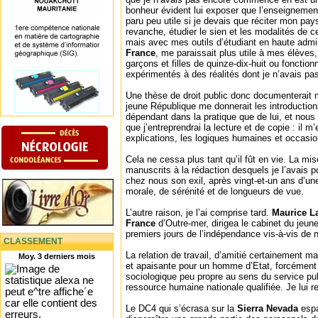
bonheur évident lui exposer que l’enseignement
paru peu utile si je devais que réciter mon pa
revanche, étudier le sien et les modalités de 
mais avec mes outils d’étudiant en haute admin
France
, me paraissait plus utile à mes élèves
garçons et filles de quinze-dix-huit ou fonctionn
expérimentés à des réalités dont je n’avais pas
Une thèse de droit public donc documenterait m
jeune République me donnerait les introduction
dépendant dans la pratique que de lui, et nou
que j’entreprendrai la lecture et de copie : il m’
explications, les logiques humaines et occasio
Cela ne cessa plus tant qu’il fût en vie. La m
manuscrits à la rédaction desquels je l’avai
chez nous son exil, après vingt-et-un ans d’un
morale, de sérénité et de longueurs de vue.
L’autre raison, je l’ai comprise tard.
Maurice L
France
d’Outre-mer, dirigea le cabinet du jeun
premiers jours de l’indépendance vis-à-vis de 
CLASSEMENT
La relation de travail, d’amitié certainement ma
Moy. 3 derniers mois
et apaisante pour un homme d’Etat, forcément
sociologique peu propre au sens du service pub
ressource humaine nationale qualifiée. Je lui 
Le DC4 qui s’écrasa sur la
Sierra Nevada
espa