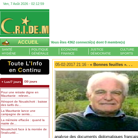
Ven, 7 Août 2026 -
02:13:00
ACCUEIL
Vous êtes 4362 connecté(s) dont 0 membre(s)
SANTÉ
POLITIQUE
ECONOMIE
JUSTICE
CULTURE
HYGIÈNE
GÉNÉRALE
FINANCE
DÉMOCRATIE
SPORTS
05-02-2017 21:16 -
« Bonnes feuilles ». . .
/30 jours
+ Lus/7 jours
Pour une retraite digne en
Mauritanie : relever...
Aéroport de Nouakchott : baisse
des tarifs du...
La Mauritanie lance une
campagne de semis...
La mémoire effacée : quand la
mairie de...
Nouakchott face à la montée de
l’insécurité...
analyse des documents diplomatiques français 