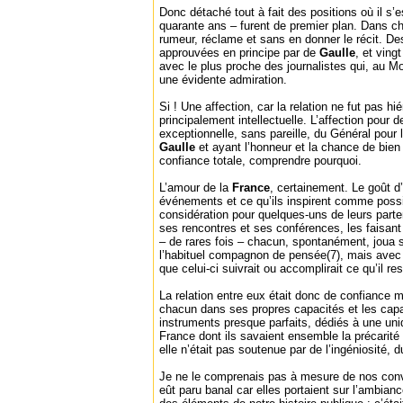
Donc détaché tout à fait des positions où il s’e
quarante ans – furent de premier plan. Dans ch
rumeur, réclame et sans en donner le récit. D
approuvées en principe par de
Gaulle
, et ving
avec le plus proche des journalistes qui, au 
une évidente admiration.
Si ! Une affection, car la relation ne fut pas hi
principalement intellectuelle. L’affection pour 
exceptionnelle, sans pareille, du Général pour l
Gaulle
et ayant l’honneur et la chance de bien
confiance totale, comprendre pourquoi.
L’amour de la
France
, certainement. Le goût d
événements et ce qu’ils inspirent comme possibi
considération pour quelques-uns de leurs partena
ses rencontres et ses conférences, les faisant
– de rares fois – chacun, spontanément, joua s
l’habituel compagnon de pensée(7), mais avec la
que celui-ci suivrait ou accomplirait ce qu’il res
La relation entre eux était donc de confiance 
chacun dans ses propres capacités et les capac
instruments presque parfaits, dédiés à une uni
France dont ils savaient ensemble la précarité 
elle n’était pas soutenue par de l’ingéniosité, d
Je ne le comprenais pas à mesure de nos conv
eût paru banal car elles portaient sur l’ambian