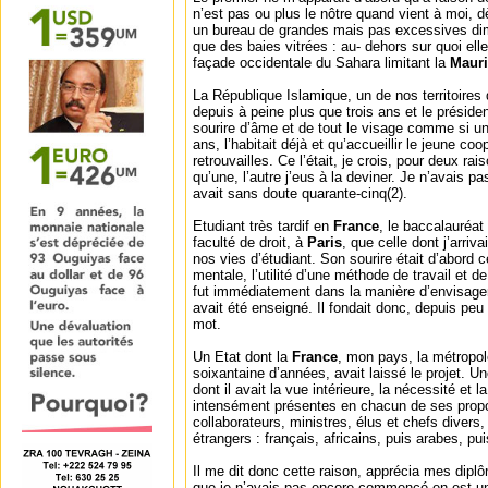
n’est pas ou plus le nôtre quand vient à moi, dè
un bureau de grandes mais pas excessives di
que des baies vitrées : au- dehors sur quoi elle
façade occidentale du Sahara limitant la
Mauri
La République Islamique, un de nos territoires
depuis à peine plus que trois ans et le préside
sourire d’âme et de tout le visage comme si un
ans, l’habitait déjà et qu’accueillir le jeune coo
retrouvailles. Ce l’était, je crois, pour deux ra
qu’une, l’autre j’eus à la deviner. Je n’avais p
avait sans doute quarante-cinq(2).
Etudiant très tardif en
France
, le baccalauréat
faculté de droit, à
Paris
, que celle dont j’arriv
nos vies d’étudiant. Son sourire était d’abord c
mentale, l’utilité d’une méthode de travail et 
fut immédiatement dans la manière d’envisager 
avait été enseigné. Il fondait donc, depuis peu 
mot.
Un Etat dont la
France
, mon pays, la métropol
soixantaine d’années, avait laissé le projet. U
dont il avait la vue intérieure, la nécessité et l
intensément présentes en chacun de ses prop
collaborateurs, ministres, élus et chefs divers,
étrangers : français, africains, puis arabes, pui
Il me dit donc cette raison, apprécia mes diplôm
que je n’avais pas encore commencé en est un