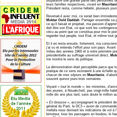
disparaître une grande partie des personnels d
leurs familles respectives, vivant en
Mauritan
Président resta, comme hébété, plusieurs jour
Revenait-il avec moi, ce serait bien immodeste
Moktar Ould Daddah
. Partager ensemble sa pa
ce qu’il faisait et projetait, ma passion d’appr
doit être son Etat, ce que sont les contingence
vécu au point que se constitua pour moi le poi
regarder tout peuple, tout Etat, et même tout
Et il en resta ensuite, fortement, ma conscienc
j’ai vu et entendu l’effort pour son pays. Avan
milieu des années 1960 et à notre première prat
présidentielle au suffrage universel direct,
Mok
me montra le sens du politique.
La démonstration était perceptible parce que 
pratique de ce sens existaient à une échelle qu
chacun de mes séjours en
Mauritanie
, d’abor
souvent quinze jours-trois semaines.
Voyant
« tout le monde »,
les ministres, d’anc
des jeunes, à Nouakchott, pas vingt-mille habi
mille dix ans plus tard, sans doute le million au
« En brousse »,
accompagnant le président de 
général du Parti, le DC3
« avion de commande
mellafa nous donnant les indications de vol à l
bimoteur, tous les passagers en boubou, le hao