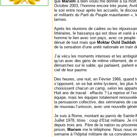
que
Mariem
a bien voulu me donner à sa mort.
Octobre 2003, l’homme encore très jeune, Avril
le soir entre nous après les accueils, le disco
et militants du Parti du Peuple mauritanien »
, 
larmes.
Après les réunions de cadres ou les réjouissa
littéraires, le hassanya qui est doux et varié à
homme le lien avec son pays, avec ce peuple
dénué de tout mais que
Moktar Ould Daddah
de la sensation d’une unité nationale en train d
J’ai vécu les moments intenses et les ambigüité
qu’un avec des gens de même vêtement, de m
démarches sur le sable, qui parlaient, parlent e
ciel de leur paume.
Des heures, une nuit, en Février 1966, quand t
s’opposent, on se bat entre lycéens, les plus 
choisissent chacun un camp, selon les apparte
Huit ans de travail : effacés ? La reprise et l’e
équipe, mais les équipes totalement renouvelé
la persuasion collective, des séminaires de cad
de nouveau l’unisson, avec une nouvelle génér
Je suis à Rome, montant au parvis de Sainte-M
Juillet 1978, titres : coup d’Etat militaire. Je 
depuis trois ans. Père de la nation ou prisonnier
prison,
Mariem
me le téléphone. Nous nous re
semaine à l’hôpital militaire de sa convalesce