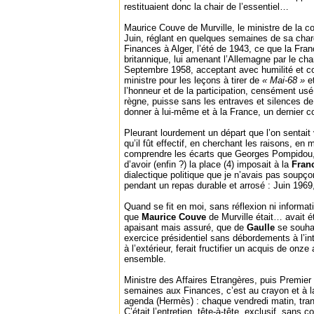
restituaient donc la chair de l’essentiel…
Maurice Couve de Murville, le ministre de la 
Juin, réglant en quelques semaines de sa cha
Finances à Alger, l’été de 1943, ce que la Fran
britannique, lui amenant l’Allemagne par le ch
Septembre 1958, acceptant avec humilité et co
ministre pour les leçons à tirer de
« Mai-68 »
et
l’honneur et de la participation, censément us
règne, puisse sans les entraves et silences d
donner à lui-même et à la France, un dernier c
Pleurant lourdement un départ que l’on sentait
qu’il fût effectif, en cherchant les raisons, en 
comprendre les écarts que Georges Pompidou, 
d’avoir (enfin ?) la place (4) imposait à la
Fran
dialectique politique que je n’avais pas soupço
pendant un repas durable et arrosé : Juin 1969
Quand se fit en moi, sans réflexion ni informati
que
Maurice Couve
de Murville était… avait é
apaisant mais assuré, que de
Gaulle
se souha
exercice présidentiel sans débordements à l’int
à l’extérieur, ferait fructifier un acquis de onze 
ensemble.
Ministre des Affaires Etrangères, puis Premier
semaines aux Finances, c’est au crayon et à l
agenda (Hermès) : chaque vendredi matin, tranqu
C’était l’entretien, tête-à-tête, exclusif, sans