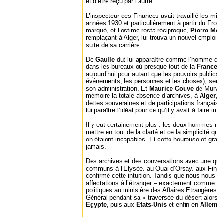
et d’être reçu par l’autre.
L’inspecteur des Finances avait travaillé les m
années 1930 et particulièrement à partir du Fron
marqué, et l’estime resta réciproque,
Pierre M
remplaçant à Alger, lui trouva un nouvel emploi
suite de sa carrière.
De
Gaulle
dut lui apparaître comme l’homme d’
dans les bureaux où presque tout de la
Franc
aujourd’hui pour autant que les pouvoirs publics
événements, les personnes et les choses), sem
son administration. Et
Maurice Couve
de Murvi
mémoire la totale absence d’archives, à
Alger
dettes souveraines et de participations français
lui paraître l’idéal pour ce qu’il y avait à faire
Il y eut certainement plus : les deux hommes r
mettre en tout de la clarté et de la simplicité 
en étaient incapables. Et cette heureuse et 
jamais.
Des archives et des conversations avec une qu
communs à l’Elysée, au Quai d’Orsay, aux Fin
confirmé cette intuition. Tandis que nous nous
affectations à l’étranger – exactement comme l
politiques au ministère des Affaires Etrangères (
Général pendant sa « traversée du désert alor
Egypte
, puis aux
Etats-Unis
et enfin en
Alle