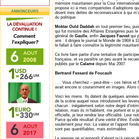
mémoire mauritanien pour la Cour internationa
propose ici à mes compatriotes d’adoptions qu
ANNONCEURS
disent mes dettes de reconnaissance à qui m’
du politique.
Moktar Ould Daddah
en tout premier lieu, pu
qui fut ministre des Affaires Etrangères puis le
général de
Gaulle
, enfin
Jacques Fauvet
qui 
ans : il dirigea le journal le Monde de 1969 à 
le fallait à faire connaître la légitimité mauritan
Ce livre faire partie d’une tentative de particip
française, et va paraître un peu avant le recue
publiés par le
Calame
depuis Mai 2007.
Bertrand Fessard de Foucault
. . . Vous cherchez – peut-être – ces héros et
avait encore si couramment en images. Alors c
Voici les miens. Ils datent de quelques années 
de la scène auquel nous introduisent les levers
chacun : inégalement selon notre degré d’intimi
relation, mais ils m’habitent, me portent et si
officielle, je leur rendrai leur officialité. Leur 
Parce qu’elle résultait d’une vérité d’être. Ev
seulement pour moi. La valeur et l’apport fonda
sont pas quantifiables, mais estimables.
Le premier ne m’apparaît d’abord qu’à raison