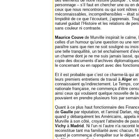
des éléments de notre histoire publique : c’étai
personnage – s’il faut en chercher une ou en
ceux que nous rencontrons ou qui sont nôtres 
méconnaissables, incompréhensibles – était s
limpidité de ce que l’écoutant, j’apprenais. Tou
naturel guidait l’Histoire et les relations de p
sans couleur ni contraste.
Maurice Couve
de Murville inspirait le calme, 
celles d’un humour qu’une question ou une rem
paraître sans que rien ne soit souligné ou insi
une telle tranquillité, un tel enchaînement d’é
un charme dont je ne me suis jamais lassé, qu
copie des documents d’archives diplomatiques
le concernant ou en rapport avec des fonctions
Et il est probable que c’est ce charme-là qui a
leurs premiers entretiens de travail à
Alger
en 
connaissaient qu’indirectement. Le Temps, co
nationale française, ne commença d’être cen
ainsi ceux qui voulaient quelque nouvelle de l
pouvaient en prendre plusieurs fois par semain
Quant à ce plus haut fonctionnaire des Finances
de
Gaulle
par réputation, et l’amiral Darlan, ré
quand y débarquèrent les Américains, appel
Murville à son côté, croyant l’atteindre de pa
Vichy
à
Madrid
. Ni l’un ni l’autre n’a raconté
reconstitue tant ma familiarité avec chacun, fi
quand je commençai d’enquêter sur le départ e