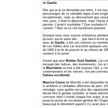
de
Gaulle
.
Dès que je le lui demandai par lettre, il me reç
personnages de ce véritable règne d’une longév
exceptionnels, mais au dénouement que j’eusse 
mes yeux, il était le dépositaire, mais l’heure 
passée. L’avait-il souhaitée ? Que souhaita-t-i
carrière ? Rien ne lui vint facilement pourtant.
Quoique nous nous soyons entretenus pendant 
qu’avec aucun autre des … que faut-il écrire qua
avec de
Gaulle
, a été son ministre ou membr
de ces fidèles dont j’ai rencontré quelques-uns q
de 1940 à la fin du pouvoir et au silence de 
seraient à lui poser.
Autant que pour
Moktar Ould Daddah
, j’ai c
recoupé des indices, des événements, j’en ai t
la
Mauritanie
où tout a été toujours clair, y c
contemporains et les raisons, non peccamineu
Sahara occidental.
Maurice Couve
de Murville a été disponible 
ni ambition ni véritables affections de père, d
nostalgie, sans guette non plus des opportunit
devait être le gendre souhaité, la haute admini
concours dont il sortait chaque fois major, la
jusqu’au poste de secrétaire général de l’Orga
beaucoup le désirèrent quand il n’y avait plus r