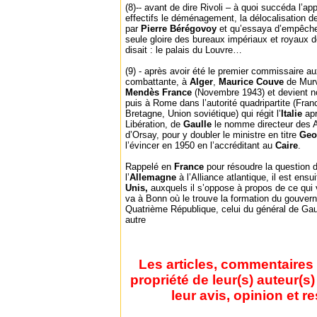
(8)-- avant de dire Rivoli – à quoi succéda l’ap
effectifs le déménagement, la délocalisation d
par
Pierre Bérégovoy
et qu’essaya d’empêch
seule gloire des bureaux impériaux et royaux 
disait : le palais du Louvre…
(9) - après avoir été le premier commissaire a
combattante, à
Alger
,
Maurice Couve
de Murv
Mendès France
(Novembre 1943) et devient n
puis à Rome dans l’autorité quadripartite (Fra
Bretagne, Union soviétique) qui régit l’
Italie
ap
Libération, de
Gaulle
le nomme directeur des A
d’Orsay, pour y doubler le ministre en titre
Geo
l’évincer en 1950 en l’accréditant au
Caire
.
Rappelé en
France
pour résoudre la question 
l’
Allemagne
à l’Alliance atlantique, il est e
Unis,
auxquels il s’oppose à propos de ce qui 
va à Bonn où le trouve la formation du gouver
Quatrième République, celui du général de Gaul
autre
Les articles, commentaires 
propriété de leur(s) auteur(s
leur avis, opinion et r