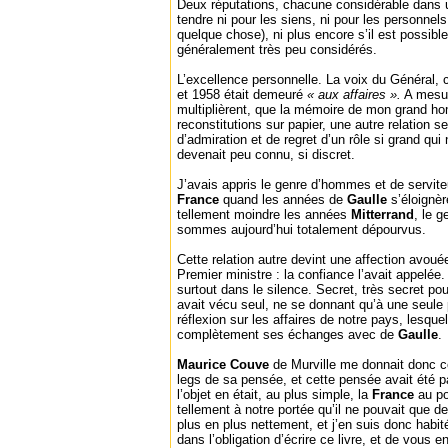
Deux réputations, chacune considérable dans u
tendre ni pour les siens, ni pour les personnels
quelque chose), ni plus encore s’il est possibl
généralement très peu considérés.
L’excellence personnelle. La voix du Général, 
et 1958 était demeuré
« aux affaires ».
A mesur
multiplièrent, que la mémoire de mon grand h
reconstitutions sur papier, une autre relation s
d’admiration et de regret d’un rôle si grand qui
devenait peu connu, si discret.
J’avais appris le genre d’hommes et de servite
France
quand les années de
Gaulle
s’éloignè
tellement moindre les années
Mitterrand
, le 
sommes aujourd’hui totalement dépourvus.
Cette relation autre devint une affection avouée
Premier ministre : la confiance l’avait appelée
surtout dans le silence. Secret, très secret pou
avait vécu seul, ne se donnant qu’à une seule 
réflexion sur les affaires de notre pays, lesque
complètement ses échanges avec de
Gaulle
.
Maurice Couve
de Murville me donnait donc ce
legs de sa pensée, et cette pensée avait été 
l’objet en était, au plus simple, la
France
au po
tellement à notre portée qu’il ne pouvait que de
plus en plus nettement, et j’en suis donc habit
dans l’obligation d’écrire ce livre, et de vous e