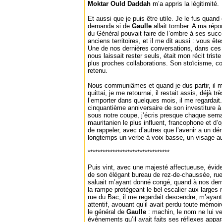
Moktar Ould Daddah
m’a appris la légitimité.
Et aussi que je puis être utile. Je le fus quand
demanda si de
Gaulle
allait tomber. A ma répo
du Général pouvait faire de l’ombre à ses su
anciens territoires, et il me dit aussi : vous ê
Une de nos dernières conversations, dans ce
nous laissait rester seuls, était mon récit trist
plus proches collaborations. Son stoïcisme, co
retenu.
Nous communiâmes et quand je dus partir, il m
quittai, je me retournai, il restait assis, déjà tr
l’emporter dans quelques mois, il me regardait. 
cinquantième anniversaire de son investiture à
sous notre coupe, j’écris presque chaque sem
mauritanien le plus influent, francophone et d’o
de rappeler, avec d’autres que l’avenir a un d
longtemps un verbe à voix basse, un visage au
*********************************
Puis vint, avec une majesté affectueuse, évid
de son élégant bureau de rez-de-chaussée, ru
saluait m’ayant donné congé, quand à nos derni
la rampe protégeant le bel escalier aux large
rue du Bac, il me regardait descendre, m’ayan
attentif, avouant qu’il avait perdu toute mémoire
le général de
Gaulle
: machin, le nom ne lui v
événements qu’il avait faits ses réflexes appar