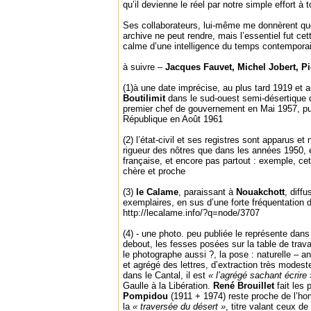
qu’il devienne le réel par notre simple effort à 
Ses collaborateurs, lui-même me donnèrent qu
archive ne peut rendre, mais l’essentiel fut cet
calme d’une intelligence du temps contemporai
à suivre –
Jacques Fauvet, Michel Jobert, P
(1)à une date imprécise, au plus tard 1919 et a
Boutilimit
dans le sud-ouest semi-désertique 
premier chef de gouvernement en Mai 1957, pui
République en Août 1961
(2) l’état-civil et ses registres sont apparus e
rigueur des nôtres que dans les années 1950,
française, et encore pas partout : exemple, ce
chère et proche
(3)
le Calame
, paraissant à
Nouakchott
, diff
exemplaires, en sus d’une forte fréquentation d
http://lecalame.info/?q=node/3707
(4) - une photo. peu publiée le représente dan
debout, les fesses posées sur la table de trava
le photographe aussi ?, la pose : naturelle – a
et agrégé des lettres, d’extraction très modeste,
dans le Cantal, il est
« l’agrégé sachant écrire
Gaulle à la Libération.
René Brouillet
fait les
Pompidou
(1911 + 1974) reste proche de l’h
la
« traversée du désert »
, titre valant ceux de