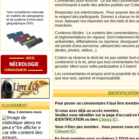
Commentez pour enrichir : Le but des commentair
enrichissants à partir des articles publiés sur Cri
Respectez vos interlocuteurs : Pour assurer des d
le respect des participants. Donnez à chacun le d
vous. Appuyez vos réponses sur des faits et des 
invectives.
Contenus illicites : Le contenu des commentaires n
et réglementations en vigueur. Sont notamment illi
antisémites, diffamatoires ou injurieux, divulguant
vie privée d'une personne, utilisant des oeuvres p
(textes, photos, vidéos...).
Cridem se réserve le droit de ne pas valider tout
contrevenir à la loi, ainsi que tout commentaire h
grossier. Merci pour votre participation à Cridem!
Les commentaires et propos sont la propriété de l
que leur avis, opinion et responsabilité.
IDENTIFICATIO
Pour poster un commentaire il faut être membre
CLASSEMENT
Si vous avez déjà un accès membre .
Moy. 3 derniers mois
Veuillez vous identifier sur la page d'accueil en 
IDENTIFICATION ou bien
Cliquez ICI
.
Vous n'êtes pas membre . Vous pouvez vous enr
Cliquant ICI
.
En étant membre vous accèderez à TOUS les 