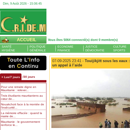
Dim, 9 Août 2026 -
15:06:45
ACCUEIL
Vous êtes 5064 connecté(s) dont 0 membre(s)
SANTÉ
POLITIQUE
ECONOMIE
JUSTICE
CULTURE
HYGIÈNE
GÉNÉRALE
FINANCE
DÉMOCRATIE
SPORTS
07-09-2025 23:41 -
Touijikjitt sous les eaux 
un appel à l’aide
/30 jours
+ Lus/7 jours
Pour une retraite digne en
Mauritanie : relever...
Trois étudiants mauritaniens au
cœur de...
Nouakchott face à la montée de
l’insécurité...
La mémoire effacée : quand la
mairie de...
Mauritanie : le gouvernement
renforce le...