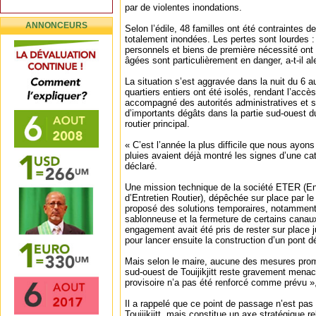
par de violentes inondations.
ANNONCEURS
Selon l’édile, 48 familles ont été contraintes d
totalement inondées. Les pertes sont lourdes : 
personnels et biens de première nécessité on
âgées sont particulièrement en danger, a-t-il ale
La situation s’est aggravée dans la nuit du 6 
quartiers entiers ont été isolés, rendant l’accès 
accompagné des autorités administratives et sé
d’importants dégâts dans la partie sud-ouest du
routier principal.
« C’est l’année la plus difficile que nous ayon
pluies avaient déjà montré les signes d’une cat
déclaré.
Une mission technique de la société ETER (En
d’Entretien Routier), dépêchée sur place par le
proposé des solutions temporaires, notamment 
sablonneuse et la fermeture de certains canau
engagement avait été pris de rester sur place ju
pour lancer ensuite la construction d’un pont déf
Mais selon le maire, aucune des mesures prom
sud-ouest de Touijikjitt reste gravement menac
provisoire n’a pas été renforcé comme prévu », 
Il a rappelé que ce point de passage n’est pas
Touijikjitt, mais constitue un axe stratégique re