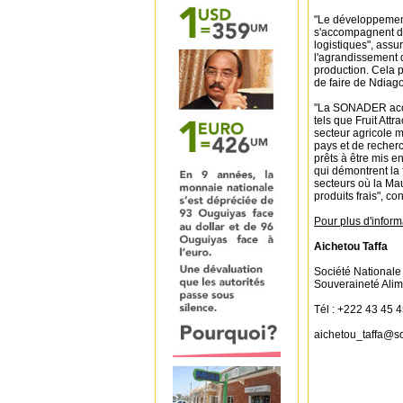
"Le développement
s'accompagnent de
logistiques", assu
l'agrandissement d
production. Cela p
de faire de Ndiago
"La SONADER accue
tels que Fruit Att
secteur agricole m
pays et de recherc
prêts à être mis 
qui démontrent la 
secteurs où la Mau
produits frais", con
Pour plus d'inform
Aichetou Taffa
Société Nationale 
Souveraineté Alim
Tél : +222 43 45 
aichetou_taffa@s