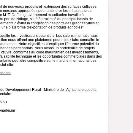
 de nouveaux produits et l'extension des surfaces cultivées
 mesures appropriées pour améliorer les infrastructures
re M. Taffa. "Le gouvernement mauritanien travaille à
u port de Ndiago, situé à proximité du principal bassin de
ermettra d'éviter la congestion des ports des grandes villes et
 une plateforme d'exportation de produits agricoles".
ille les investisseurs potentiels. Les salons internationaux
raction nous offrent une plateforme pour mieux faire connaître le
auritanien. Notre objectif est d'expliquer l'énorme potentiel du
her des partenariats. Nous avons un portefeuille de projets
en œuvre, conformes au code mauritanien des investissements,
faisabilité technique et les opportunités commerciales dans des
ritanie peut être compétitive sur le marché international des
clut-elle.
ations :
de Développement Rural - Ministère de l'Agriculture et de la
entaire
45 60
onader.mr