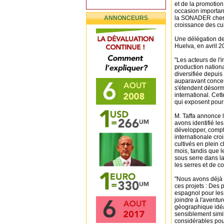
et de la promotio
occasion importan
ANNONCEURS
la SONADER cherch
croissance des cul
Une délégation de
Huelva, en avril 2
"Les acteurs de l'i
production nation
diversifiée depuis
auparavant concen
s'étendent désorma
international. Cet
qui exposent pour 
M. Taffa annonce l
avons identifié le
développer, compt
internationale croi
cultivés en plein 
mois, tandis que l
sous serre dans la
les serres et de c
"Nous avons déjà i
ces projets : Des 
espagnol pour les 
joindre à l'aventu
géographique idéal
sensiblement simil
considérables pour