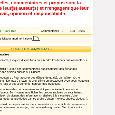
icles, commentaires et propos sont la
e leur(s) auteur(s) et n'engagent que leur
avis, opinion et responsabilité
a - Pays-Bas
Commentaires :
1
Lus :
13665
 ici pour imprimer l'article
POSTEZ UN COMMENTAIRE
ntaires
menter! Quelques dispositions pour rendre les débats passionnants sur
chir : Le but des commentaires est d'instaurer des échanges
r des articles publiés sur Cridem.
ocuteurs : Pour assurer des débats de qualité, un maître-mot: le
pants. Donnez à chacun le droit d'être en désaccord avec vous. Appuyez
s faits et des arguments, non sur des invectives.
 Le contenu des commentaires ne doit pas contrevenir aux lois et
igueur. Sont notamment illicites les propos racistes ou antisémites,
rieux, divulguant des informations relatives à la vie privée d'une
es oeuvres protégées par les droits d'auteur (textes, photos, vidéos...).
 droit de ne pas valider tout commentaire susceptible de contrevenir à
ut commentaire hors-sujet, promotionnel ou grossier. Merci pour votre
m!