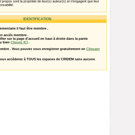
propos sont la propriété de leur(s) auteur(s) et n'engagent que leur
onsabilité.
IDENTIFICATION
mentaire il faut être membre .
 un accès membre .
ifier sur la page d'accueil en haut à droite dans la partie
u bien
Cliquez ICI
.
embre . Vous pouvez vous enregistrer gratuitement en
Cliquant
vous accèderez à TOUS les espaces de CRIDEM sans aucune