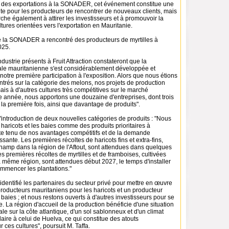
n des exportations à la SONADER, cet événement constitue une
te pour les producteurs de rencontrer de nouveaux clients, mais
e également à attirer les investisseurs et à promouvoir la
tures orientées vers l'exportation en Mauritanie.
 la SONADER a rencontré des producteurs de myrtilles à
025.
ndustrie présents à Fruit Attraction constateront que la
ale mauritanienne s'est considérablement développée et
 notre première participation à l'exposition. Alors que nous étions
trés sur la catégorie des melons, nos projets de production
is à d'autres cultures très compétitives sur le marché
te année, nous apportons une douzaine d'entreprises, dont trois
la première fois, ainsi que davantage de produits".
'introduction de deux nouvelles catégories de produits : "Nous
s haricots et les baies comme des produits prioritaires à
e tenu de nos avantages compétitifs et de la demande
ssante. Les premières récoltes de haricots fins et extra-fins,
champ dans la région de l'Aftout, sont attendues dans quelques
es premières récoltes de myrtilles et de framboises, cultivées
 même région, sont attendues début 2027, le temps d'installer
ommencer les plantations."
dentifié les partenaires du secteur privé pour mettre en œuvre
producteurs mauritaniens pour les haricots et un producteur
baies ; et nous restons ouverts à d'autres investisseurs pour se
re. La région d'accueil de la production bénéficie d'une situation
e sur la côte atlantique, d'un sol sablonneux et d'un climat
aire à celui de Huelva, ce qui constitue des atouts
 ces cultures", poursuit M. Taffa.