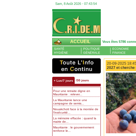
Sam, 8 Août 2026 -
07:43:55
ACCUEIL
Vous êtes 5786 conn
SANTÉ
POLITIQUE
ECONOMIE
HYGIÈNE
GÉNÉRALE
FINANCE
20-09-2025 18:45
2027 et cherche 
/30 jours
+ Lus/7 jours
Pour une retraite digne en
Mauritanie : relever...
La Mauritanie lance une
campagne de semis...
Nouakchott face à la montée de
l’insécurité...
La mémoire effacée : quand la
mairie de...
Mauritanie : le gouvernement
renforce le...