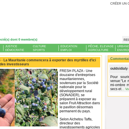
CRÉER UN 
ecté(s) dont 0 membre(s)
RE
JUSTICE
CULTURE
EDUCATION
PÊCHE, ELEVAGE
URBANI
DÉMOCRATIE
SPORTS
EMPLOI
AGRICULTURE
ENVIRO
Commentair
 -
La Mauritanie commencera à exporter des myrtilles d'ici
des investisseurs
ouldsidialy 
FRESH PLAZA - Une
douzaine d'entreprises
Pour sour
mauritaniennes,
venue:"Le my
soutenues par la Société
mi-ombre mê
nationale pour le
secs et
…
Vo
développement rural
(SONADER), se
préparent à exposer au
salon Fruit Attraction dans
le pavillon désormais
permanent du pays.
Selon Aichetou Taffa,
directeur des
investissements agricoles