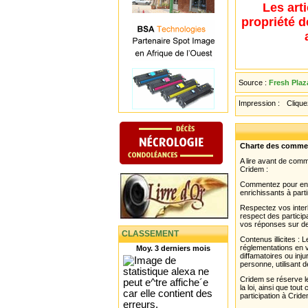
Les art
propriété d
Source :
Fresh Plaz
Impression :
Cliquez
Charte des comme
A lire avant de com
Cridem :
Commentez pour enri
enrichissants à parti
Respectez vos interl
respect des partici
vos réponses sur de
CLASSEMENT
Contenus illicites :
réglementations en v
Moy. 3 derniers mois
diffamatoires ou inju
personne, utilisant d
Cridem se réserve le
la loi, ainsi que to
participation à Cride