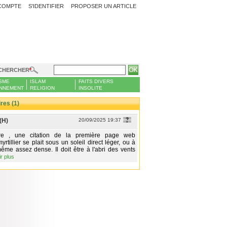
COMPTE
S'IDENTIFIER
PROPOSER UN ARTICLE
CHERCHER
SME
ISLAM
FAITS DIVERS
NNEMENT
RELIGION
INSOLITE
es (1)
(H)
20/09/2025 19:37
ire , une citation de la première page web
rtillier se plait sous un soleil direct léger, ou à
me assez dense. Il doit être à l'abri des vents
ir plus