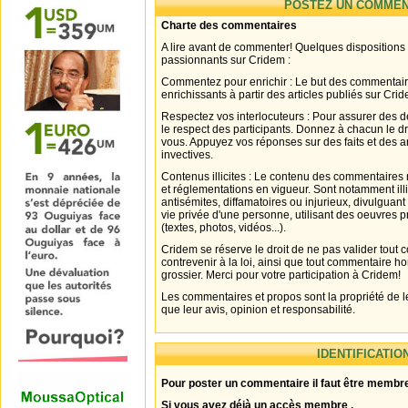
POSTEZ UN COMMEN
Charte des commentaires
A lire avant de commenter! Quelques dispositions
passionnants sur Cridem :
Commentez pour enrichir : Le but des commentair
enrichissants à partir des articles publiés sur Cri
Respectez vos interlocuteurs : Pour assurer des d
le respect des participants. Donnez à chacun le d
vous. Appuyez vos réponses sur des faits et des 
invectives.
Contenus illicites : Le contenu des commentaires n
et réglementations en vigueur. Sont notamment illi
antisémites, diffamatoires ou injurieux, divulguant
vie privée d'une personne, utilisant des oeuvres p
(textes, photos, vidéos...).
Cridem se réserve le droit de ne pas valider tout
contrevenir à la loi, ainsi que tout commentaire h
grossier. Merci pour votre participation à Cridem!
Les commentaires et propos sont la propriété de l
que leur avis, opinion et responsabilité.
IDENTIFICATIO
Pour poster un commentaire il faut être membre
Si vous avez déjà un accès membre .