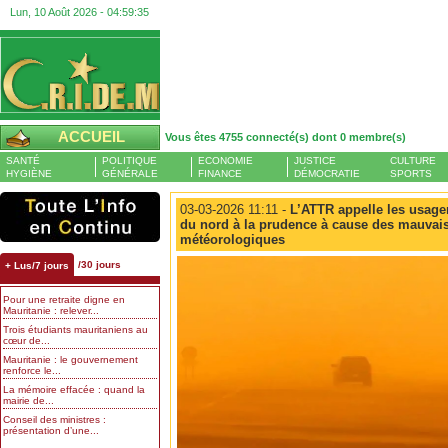
Lun, 10 Août 2026 -
04:59:36
ACCUEIL
Vous êtes 4755 connecté(s) dont 0 membre(s)
SANTÉ
POLITIQUE
ECONOMIE
JUSTICE
CULTURE
HYGIÈNE
GÉNÉRALE
FINANCE
DÉMOCRATIE
SPORTS
03-03-2026 11:11 -
L’ATTR appelle les usage
du nord à la prudence à cause des mauvai
météorologiques
/30 jours
+ Lus/7 jours
Pour une retraite digne en
Mauritanie : relever...
Trois étudiants mauritaniens au
cœur de...
Mauritanie : le gouvernement
renforce le...
La mémoire effacée : quand la
mairie de...
Conseil des ministres :
présentation d’une...