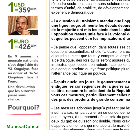
résoudre seule. Les laisser sans solution nous 
termes d’unité, de stabilité, de développement
expérience démocratique.
- La question du troisième mandat que l’o
une ligne rouge, alimente les débats depui
de la majorité ont mis les pieds dans le pl
l’opposition restera unie face à la volonté d
et quelles peuvent être les implications d’un
- Je pense que l’opposition, dans toutes ses c
questions essentielles, et elle l’a clairement 
aujourd’hui, c’est que tous, y compris la large 
à ce dialogue, dès lors qu’ils seront assurés qu
implicites que l’opposition redoute habituelle
quelconque atteinte au système politique plural
l’alternance pacifique au pouvoir.
- Depuis quelques jours, le gouvernement a
endiguer les conséquences de la guerre au
ce titre, rencontré le président de la Répu
vous ces mesures, particulièrement celles r
des prix des produits de grande consomma
- Les mesures adoptées jusqu’à présent par le
insuffisantes, en particulier en ce qui concerne
des citoyens, à un moment où les prix du gaso
ceux du gaz de cuisson ont doublé. Nous craig
d’approvisionnement qui menacerait le marché 
de vie des citoyens. Nous espérons que le go