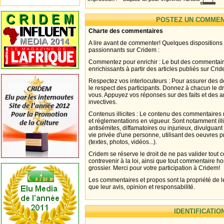
POSTEZ UN COMMEN
Charte des commentaires
A lire avant de commenter! Quelques dispositions
passionnants sur Cridem :
Commentez pour enrichir : Le but des commentair
enrichissants à partir des articles publiés sur Cri
Respectez vos interlocuteurs : Pour assurer des d
le respect des participants. Donnez à chacun le d
vous. Appuyez vos réponses sur des faits et des 
invectives.
Contenus illicites : Le contenu des commentaires n
et réglementations en vigueur. Sont notamment illi
antisémites, diffamatoires ou injurieux, divulguant
vie privée d'une personne, utilisant des oeuvres p
(textes, photos, vidéos...).
Cridem se réserve le droit de ne pas valider tout
contrevenir à la loi, ainsi que tout commentaire h
grossier. Merci pour votre participation à Cridem!
Les commentaires et propos sont la propriété de l
que leur avis, opinion et responsabilité.
IDENTIFICATIO