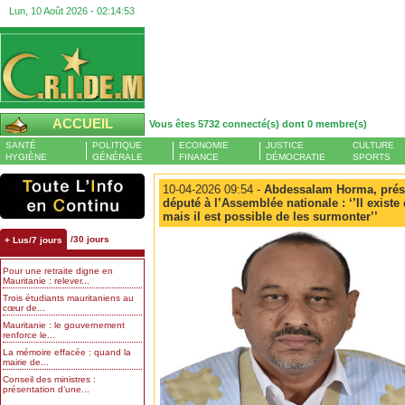
Lun, 10 Août 2026 -
02:14:54
ACCUEIL
Vous êtes 5732 connecté(s) dont 0 membre(s)
SANTÉ
POLITIQUE
ECONOMIE
JUSTICE
CULTURE
HYGIÈNE
GÉNÉRALE
FINANCE
DÉMOCRATIE
SPORTS
10-04-2026 09:54 -
Abdessalam Horma, prési
député à l’Assemblée nationale : ‘’Il exist
mais il est possible de les surmonter’’
/30 jours
+ Lus/7 jours
Pour une retraite digne en
Mauritanie : relever...
Trois étudiants mauritaniens au
cœur de...
Mauritanie : le gouvernement
renforce le...
La mémoire effacée : quand la
mairie de...
Conseil des ministres :
présentation d’une...