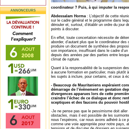
coordinateur ? Puis, à qui imputer la respon
ANNONCEURS
Abdessalam Horma
: L’objectif de cette réun
sur le cadre général et le programme dans leque
dérouler et, surtout, d’établir un ordre du jour 
points à discuter.
En effet, toute concertation nécessite de déter
aborder, d’autant plus que le coordinateur des
produire un document de synthèse des proposi
son importance, insuffisant dans le cadre d’un 
depuis des années par des parties entre lesque
climat de rupture.
Quant à la responsabilité de la suspension des
à aucune formation en particulier, mais plutôt
les sujets à inclure, pour certains, et ceux à éc
- Beaucoup de Mauritaniens espéraient conna
démarrage de l’évènement en gestation dep
divergences apparues lors de cette première
craindre l’échec de ce dialogue et donc ren
sceptiques et des faucons du pouvoir hosti
-Je ne pense pas que le pessimisme doit aller a
obstacles, mais il est possible de les surmonte
nous l’espérons, car nous avons adhéré à ce pr
comme une voie appropriée pour notre pays, af
tensions et de discuter de dossiers en suspen