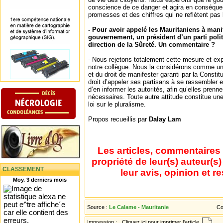
conscience de ce danger et agira en conséque
promesses et des chiffres qui ne reflètent pas l
- Pour avoir appelé les Mauritaniens à manife
gouvernement, un président d’un parti polit
direction de la Sûreté. Un commentaire ?
- Nous rejetons totalement cette mesure et exp
notre collègue. Nous la considérons comme un 
et du droit de manifester garanti par la Constitut
droit d’appeler ses partisans à se rassembler e
d’en informer les autorités, afin qu’elles prenne
nécessaires. Toute autre attitude constitue une 
loi sur le pluralisme.
Propos recueillis par
Dalay Lam
Les articles, commentaires 
propriété de leur(s) auteur(s
CLASSEMENT
leur avis, opinion et r
Moy. 3 derniers mois
Source :
Le Calame - Mauritanie
Co
Impression :
Cliquez ici pour imprimer l'article