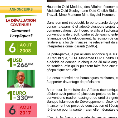
Houssein Ould Meddou, des Affaires économi
ANNONCEURS
Abdallah Ould Souleymane Ould Cheikh Sidia, 
Travail, Mme Marieme Mint Boydiel Houmeid.
Dans son mot introductif, le porte-parole du g
conseil a examiné et adopté plusieurs projets d
communications, dont ceux relatifs à l’autorisat
conventions de crédit, cadre et de leasing entr
Islamique de Développement, la révision de dis
relative à la loi de finances, le relèvement du
interprofessionnel garanti (SMIG).
Le porte-parole, a par ailleurs annoncé que sur
la République, SEM. Mohamed Ould Cheikh El
a décidé de donner un chèque de 30 mille ougui
de soutien, afin qu’ils puissent faire face aux
géopolitique actuelle.
Il a ensuite invité ses homologues ministres, 
à apporter davantage de précisions.
A son tour, le ministre des Affaires économiq
déclaré avoir présenté plusieurs projets de loi a
conventions (cadre, leasing et de crédit) signés
Banque Islamique de Développement. Deux d’en
financement du projet de construction et l’équ
référence pour la santé maternelle, néonatale e
C’est à Dar Naim, sur le site de l’ancien aéro