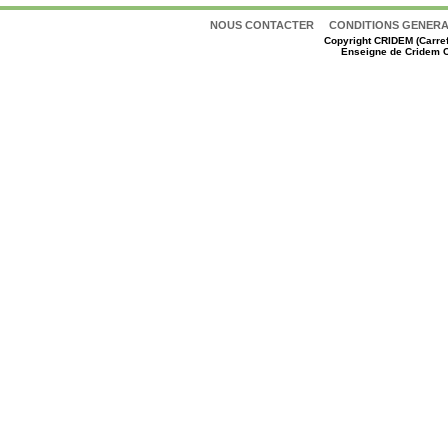
NOUS CONTACTER
CONDITIONS GENERAL
Copyright
CRIDEM (Carref
Enseigne de Cridem C