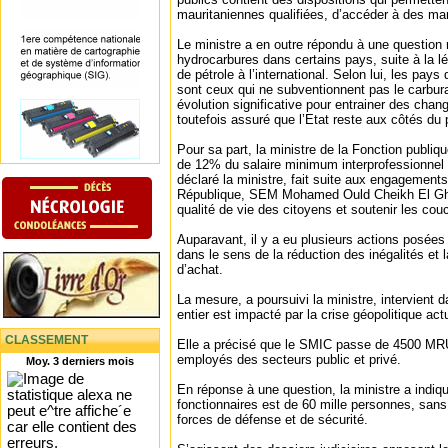
mauritaniennes qualifiées, d’accéder à des ma
Le ministre a en outre répondu à une question r
hydrocarbures dans certains pays, suite à la lé
de pétrole à l’international. Selon lui, les pays
sont ceux qui ne subventionnent pas le carburan
évolution significative pour entrainer des chan
toutefois assuré que l’Etat reste aux côtés du
Pour sa part, la ministre de la Fonction publiq
de 12% du salaire minimum interprofessionnel 
déclaré la ministre, fait suite aux engagements
République, SEM Mohamed Ould Cheikh El Ghaz
qualité de vie des citoyens et soutenir les cou
Auparavant, il y a eu plusieurs actions posées
dans le sens de la réduction des inégalités et 
d’achat.
La mesure, a poursuivi la ministre, intervien
entier est impacté par la crise géopolitique actu
CLASSEMENT
Elle a précisé que le SMIC passe de 4500 MR
employés des secteurs public et privé.
Moy. 3 derniers mois
En réponse à une question, la ministre a indi
fonctionnaires est de 60 mille personnes, sans
forces de défense et de sécurité.