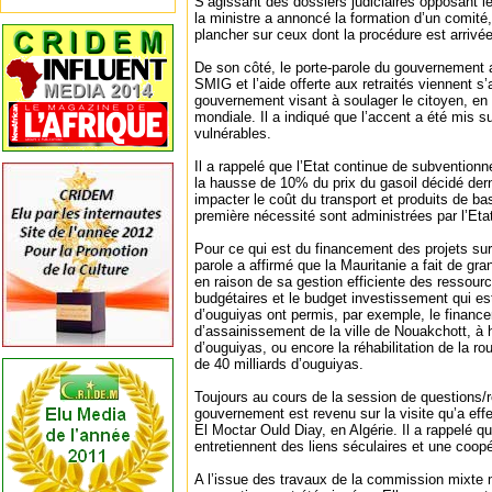
S’agissant des dossiers judiciaires opposant le
la ministre a annoncé la formation d’un comit
plancher sur ceux dont la procédure est arrivé
De son côté, le porte-parole du gouvernement 
SMIG et l’aide offerte aux retraités viennent s
gouvernement visant à soulager le citoyen, en 
mondiale. Il a indiqué que l’accent a été mis s
vulnérables.
Il a rappelé que l’Etat continue de subventionne
la hausse de 10% du prix du gasoil décidé der
impacter le coût du transport et produits de ba
première nécessité sont administrées par l’Etat
Pour ce qui est du financement des projets sur 
parole a affirmé que la Mauritanie a fait de g
en raison de sa gestion efficiente des ressour
budgétaires et le budget investissement qui es
d’ouguiyas ont permis, par exemple, le financ
d’assainissement de la ville de Nouakchott, à 
d’ouguiyas, ou encore la réhabilitation de la r
de 40 milliards d’ouguiyas.
Toujours au cours de la session de questions/r
gouvernement est revenu sur la visite qu’a eff
El Moctar Ould Diay, en Algérie. Il a rappelé q
entretiennent des liens séculaires et une coopé
A l’issue des travaux de la commission mixte 