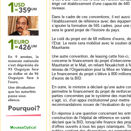
érigé cet établissement d’une capacité de 440 l
niveaux.
Dans le cadre de ces conventions, il est aussi
l’établissement de référence avec des équipe
s’ajouter la formation de 591 cadres, pour une 
sera le grand projet de l’histoire du pays.
Le coût du projet est de 68 millions d’euros, d
l’Etat. Le reste sera mobilisé avec le soutien d
Mauritanie.
Une autre convention, de leasing cette fois-ci,
concerne le financement du projet d’interconnex
Mauritanie et le Mali, en reliant Nouakchott à
réseau de l’Organisation pour la Mise en Val
Le financement du projet s’élève à 800 millions
d’euros de la BID.
En outre, le ministre a déclaré qu’une autre c
permettre le financement du projet de renforc
parties concernées par le système des marchés
s’agit, ici, d’un appui institutionnel pour mettr
recommandations issues de l’évaluation du sy
En réponse à une question concernant les entre
construction de l’hôpital de référence en santé 
déclaré que la BID, lorsqu’elle finance des pro
d’offres ouverts à tous les pays islamiques. T
publics contient des dispositions qui permetten