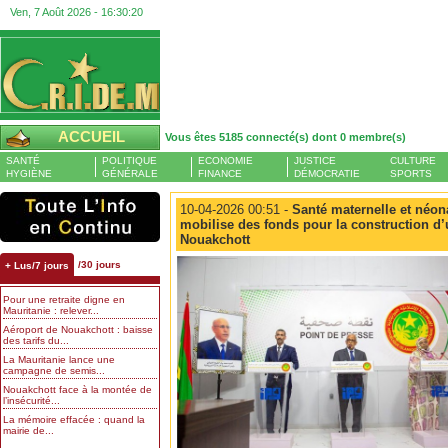
Ven, 7 Août 2026 -
16:30:20
ACCUEIL
Vous êtes 5185 connecté(s) dont 0 membre(s)
SANTÉ
POLITIQUE
ECONOMIE
JUSTICE
CULTURE
HYGIÈNE
GÉNÉRALE
FINANCE
DÉMOCRATIE
SPORTS
10-04-2026 00:51 -
Santé maternelle et néona
mobilise des fonds pour la construction d’
Nouakchott
/30 jours
+ Lus/7 jours
Pour une retraite digne en
Mauritanie : relever...
Aéroport de Nouakchott : baisse
des tarifs du...
La Mauritanie lance une
campagne de semis...
Nouakchott face à la montée de
l’insécurité...
La mémoire effacée : quand la
mairie de...