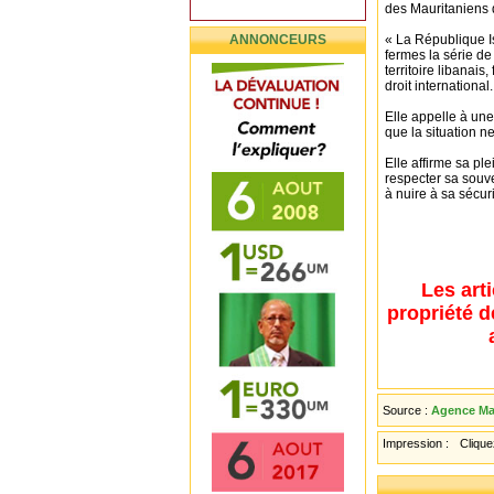
des Mauritaniens d
ANNONCEURS
« La République I
fermes la série de
territoire libanais
droit international.
Elle appelle à une
que la situation n
Elle affirme sa ple
respecter sa souver
à nuire à sa sécuri
Les art
propriété d
Source :
Agence Mau
Impression :
Cliquez