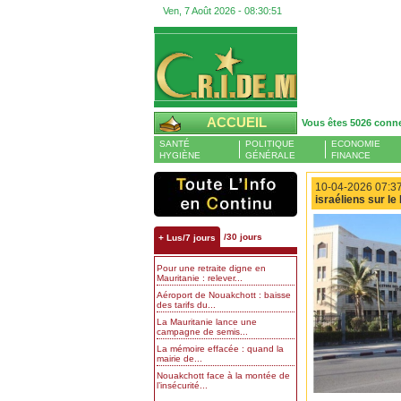
Ven, 7 Août 2026 -
08:30:52
ACCUEIL
Vous êtes 5026 conn
SANTÉ
POLITIQUE
ECONOMIE
HYGIÈNE
GÉNÉRALE
FINANCE
10-04-2026 07:37
israéliens sur le
/30 jours
+ Lus/7 jours
Pour une retraite digne en
Mauritanie : relever...
Aéroport de Nouakchott : baisse
des tarifs du...
La Mauritanie lance une
campagne de semis...
La mémoire effacée : quand la
mairie de...
Nouakchott face à la montée de
l’insécurité...