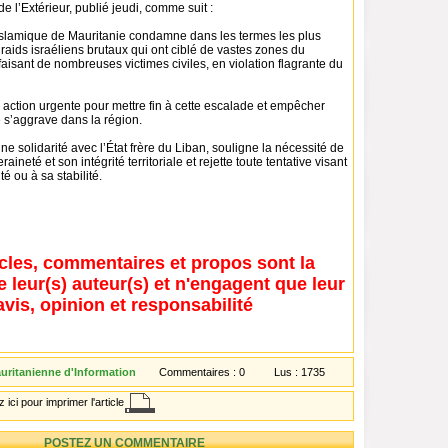
e l’Extérieur, publié jeudi, comme suit :
slamique de Mauritanie condamne dans les termes les plus
 raids israéliens brutaux qui ont ciblé de vastes zones du
, faisant de nombreuses victimes civiles, en violation flagrante du
 action urgente pour mettre fin à cette escalade et empêcher
e s’aggrave dans la région.
ine solidarité avec l’État frère du Liban, souligne la nécessité de
aineté et son intégrité territoriale et rejette toute tentative visant
té ou à sa stabilité.
icles, commentaires et propos sont la
e leur(s) auteur(s) et n'engagent que leur
avis, opinion et responsabilité
ritanienne d'Information
Commentaires :
0
Lus :
1735
 ici pour imprimer l'article
POSTEZ UN COMMENTAIRE