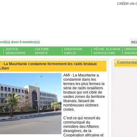
CRÉER UN 
ecté(s) dont 0 membre(s)
RE
JUSTICE
CULTURE
EDUCATION
PÊCHE, ELEVAGE
URBANI
DÉMOCRATIE
SPORTS
EMPLOI
AGRICULTURE
ENVIRO
Commentair
 -
La Mauritanie condamne fermement les raids brutaux
 Liban
AMI - La Mauritanie a
condamné dans les
termes les plus fermes la
série de raids israéliens
brutaux qui ont ciblé de
vastes zones du territoire
libanais, faisant de
nombreuses victimes
civiles.
C’est ce qui ressort du
communiqué du
ministère des Affaires
étrangères, de la
Coopération africaine et