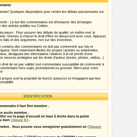
ntaires
menter! Quelques dispositions pour rendre les débats passionnants sur
chir : Le but des commentaires est d'instaurer des échanges
r des articles publiés sur Cridem.
ocuteurs : Pour assurer des débats de qualité, un maître-mot: le
pants. Donnez à chacun le droit d'être en désaccord avec vous. Appuyez
s faits et des arguments, non sur des invectives.
 Le contenu des commentaires ne doit pas contrevenir aux lois et
igueur. Sont notamment illicites les propos racistes ou antisémites,
rieux, divulguant des informations relatives à la vie privée d'une
es oeuvres protégées par les droits d'auteur (textes, photos, vidéos...).
 droit de ne pas valider tout commentaire susceptible de contrevenir à
ut commentaire hors-sujet, promotionnel ou grossier. Merci pour votre
m!
propos sont la propriété de leur(s) auteur(s) et n'engagent que leur
onsabilité.
IDENTIFICATION
mentaire il faut être membre .
 un accès membre .
ifier sur la page d'accueil en haut à droite dans la partie
u bien
Cliquez ICI
.
embre . Vous pouvez vous enregistrer gratuitement en
Cliquant