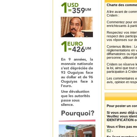
Charte des comme
A lire avant de com
Cridem :
Commentez pour enri
enrichissants à parti
Respectez vos interl
respect des partici
vos réponses sur de
Contenus illicites :
réglementations en v
diffamatoires ou inju
personne, utilisant d
Cridem se réserve le
la loi, ainsi que to
participation à Cride
Les commentaires et 
avis, opinion et resp
Pour poster un com
Si vous avez déjà
Veuillez vous ident
IDENTIFICATION o
Vous n'êtes pas m
ICI
.