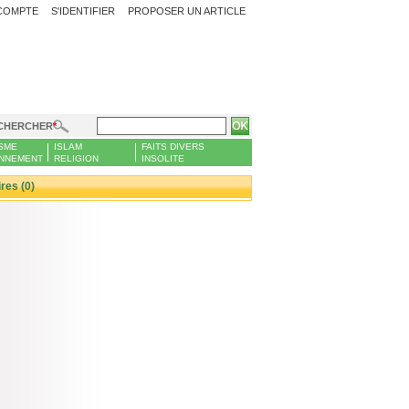
COMPTE
S'IDENTIFIER
PROPOSER UN ARTICLE
CHERCHER
SME
ISLAM
FAITS DIVERS
NNEMENT
RELIGION
INSOLITE
es (0)