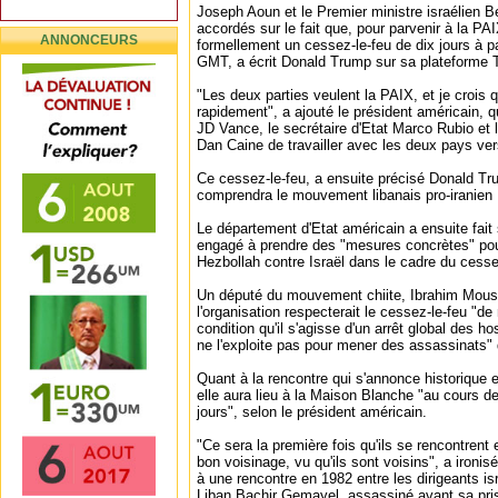
Joseph Aoun et le Premier ministre israélien 
accordés sur le fait que, pour parvenir à la PA
ANNONCEURS
formellement un cessez-le-feu de dix jours à pa
GMT, a écrit Donald Trump sur sa plateforme T
"Les deux parties veulent la PAIX, et je crois 
rapidement", a ajouté le président américain, q
JD Vance, le secrétaire d'Etat Marco Rubio et l
Dan Caine de travailler avec les deux pays ve
Ce cessez-le-feu, a ensuite précisé Donald Tr
comprendra le mouvement libanais pro-iranien 
Le département d'Etat américain a ensuite fait s
engagé à prendre des "mesures concrètes" po
Hezbollah contre Israël dans le cadre du cesse
Un député du mouvement chiite, Ibrahim Mouss
l'organisation respecterait le cessez-le-feu "de
condition qu'il s'agisse d'un arrêt global des hos
ne l'exploite pas pour mener des assassinats
Quant à la rencontre qui s'annonce historique
elle aura lieu à la Maison Blanche "au cours d
jours", selon le président américain.
"Ce sera la première fois qu'ils se rencontrent
bon voisinage, vu qu'ils sont voisins", a ironi
à une rencontre en 1982 entre les dirigeants isr
Liban Bachir Gemayel, assassiné avant sa pris