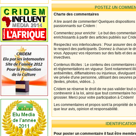
POSTEZ UN COMMEN
Charte des commentaires
A lire avant de commenter! Quelques dispositions
passionnants sur Cridem :
Commentez pour enrichir : Le but des commentair
enrichissants à partir des articles publiés sur Cri
Respectez vos interlocuteurs : Pour assurer des d
le respect des participants. Donnez à chacun le d
vous. Appuyez vos réponses sur des faits et des 
invectives.
Contenus illicites : Le contenu des commentaires n
et réglementations en vigueur. Sont notamment illi
antisémites, diffamatoires ou injurieux, divulguant
vie privée d'une personne, utilisant des oeuvres p
(textes, photos, vidéos...).
Cridem se réserve le droit de ne pas valider tout
contrevenir à la loi, ainsi que tout commentaire h
grossier. Merci pour votre participation à Cridem!
Les commentaires et propos sont la propriété de l
que leur avis, opinion et responsabilité.
IDENTIFICATIO
Pour poster un commentaire il faut être membre