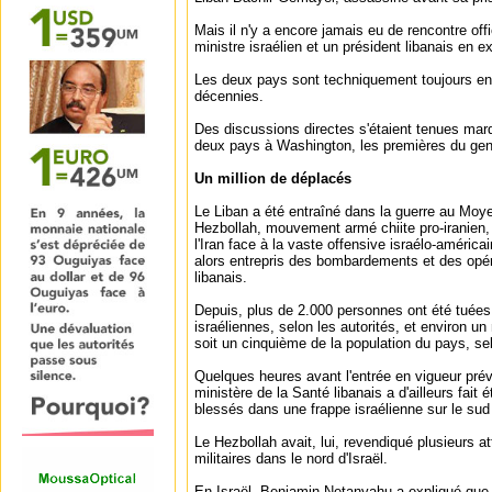
Mais il n'y a encore jamais eu de rencontre off
ministre israélien et un président libanais en e
Les deux pays sont techniquement toujours en
décennies.
Des discussions directes s'étaient tenues mar
deux pays à Washington, les premières du gen
Un million de déplacés
Le Liban a été entraîné dans la guerre au Moy
Hezbollah, mouvement armé chiite pro-iranien, 
l'Iran face à la vaste offensive israélo-américain
alors entrepris des bombardements et des opérat
libanais.
Depuis, plus de 2.000 personnes ont été tuées
israéliennes, selon les autorités, et environ un
soit un cinquième de la population du pays, se
Quelques heures avant l'entrée en vigueur prév
ministère de la Santé libanais a d'ailleurs fait 
blessés dans une frappe israélienne sur le sud
Le Hezbollah avait, lui, revendiqué plusieurs a
militaires dans le nord d'Israël.
En Israël, Benjamin Netanyahu a expliqué que l