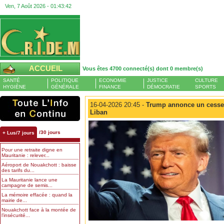
Ven, 7 Août 2026 -
01:43:42
ACCUEIL
Vous êtes 4700 connecté(s) dont 0 membre(s)
SANTÉ
POLITIQUE
ECONOMIE
JUSTICE
CULTURE
HYGIÈNE
GÉNÉRALE
FINANCE
DÉMOCRATIE
SPORTS
16-04-2026 20:45 -
Trump annonce un cessez-l
Liban
/30 jours
+ Lus/7 jours
Pour une retraite digne en
Mauritanie : relever...
Aéroport de Nouakchott : baisse
des tarifs du...
La Mauritanie lance une
campagne de semis...
La mémoire effacée : quand la
mairie de...
Nouakchott face à la montée de
l’insécurité...