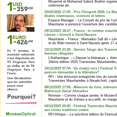
Mouemel et Mohamed Saleck Brahim organise
cérémonie de...
25/02/2026 17:45 - Prix Chinguitt 2026: La M
études islamiques, sciences et lettres
Espace Manager -- Le Conseil du prix de l’uni
Mauritanie a annoncé l’ouverture des candidatu
29/12/2025 18:27 - France : le conteur mauri
Lémou » honoré à Saint-Nazaire
Mauritanie – France : Mamadou Sall dit « Lémo
et du Walo honoré à Saint-Nazaire après 17 
15/12/2025 21:00 - Dernier Tango des Travers
femmes réfugiées
L'Authentique -- « Danser la littérature », thè
16ème édition 2025 Traversées Mauritanides, 
10/12/2025 07:54 - De vive(s) voix | Festival 
peut-on demander à la littérature?
RFI - Une émission enregistrée lors du seiziè
Traversées Mauritanides à Nouakchott, capital
08/12/2025 17:00 - Mémoire du livre, mémoir
Mahmoud Jemal Ahmedou
Rimnow -- Comme chaque année, le Musée-Bi
Mauritanie et du Sahara a accueilli, en marge 
04/12/2025 20:00 - Festival Traversées Maurit
aux riches traditions orales
RFI-Afrique -- La seizième édition du Festiv