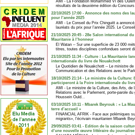
AMI - La Fondation Mohammed VI des Ouléma
résultats de la deuxième édition du Concours
22/10/2025 17:00 - Annonce des noms des lau
pour l’année 2025
AMI - Le Conseil du Prix Chinguitt a annoncé
lauréats du prix pour l’année 2025. Le Conseil
21/10/2025 20:45 - 28e Salon international du 
Mauritanie à l’honneur
El Watan -- Sur une superficie de 23 000 mèt
titres, toutes disciplines confondues seront d
21/10/2025 11:34 - Culture : La Mauritanie lan
internationale du livre de Nouakchott
Le Quotidien de Nouakchott -- Le ministre de l
Communication et des Relations avec le Parle
18/10/2025 21:14 - Le ministre de la Culture:
participeront à la Foire internationale du liv
AMI - Le ministre de la Culture, des Arts, de
Relations avec le Parlement, porte-parole du
Houssein Ould...
03/10/2025 10:11 - Mbarek Beyrouk : « La Mau
terre d’accueil »
FINANCIAL AFRIK - Face aux polémiques susc
migrants», l’écrivain mauritanien Mbarek Bey
29/09/2025 03:41 - Edition de la saison cultur
d’une nouvelle œuvre littéraire du journali