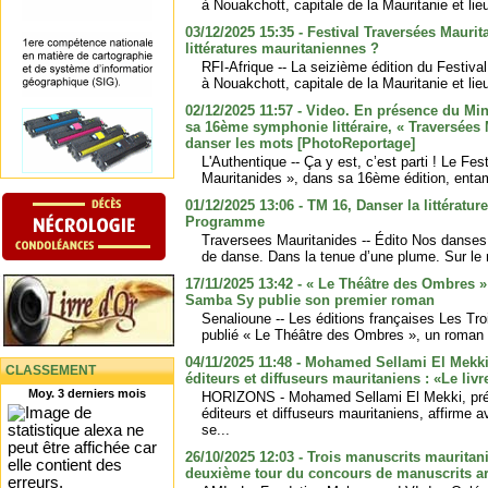
à Nouakchott, capitale de la Mauritanie et lie
03/12/2025 15:35 - Festival Traversées Mauri
littératures mauritaniennes ?
RFI-Afrique -- La seizième édition du Festiv
à Nouakchott, capitale de la Mauritanie et lie
02/12/2025 11:57 - Video. En présence du Mini
sa 16ème symphonie littéraire, « Traversées 
danser les mots [PhotoReportage]
L'Authentique -- Ça y est, c’est parti ! Le Fe
Mauritanides », dans sa 16ème édition, entame
01/12/2025 13:06 - TM 16, Danser la littérature
Programme
Traversees Mauritanides -- Édito Nos danses
de danse. Dans la tenue d’une plume. Sur le 
17/11/2025 13:42 - « Le Théâtre des Ombres »
Samba Sy publie son premier roman
Senalioune -- Les éditions françaises Les T
publié « Le Théâtre des Ombres », un roman de
04/11/2025 11:48 - Mohamed Sellami El Mekki
CLASSEMENT
éditeurs et diffuseurs mauritaniens : «Le li
Moy. 3 derniers mois
HORIZONS - Mohamed Sellami El Mekki, prés
éditeurs et diffuseurs mauritaniens, affirme a
se...
26/10/2025 12:03 - Trois manuscrits mauritani
deuxième tour du concours de manuscrits ar