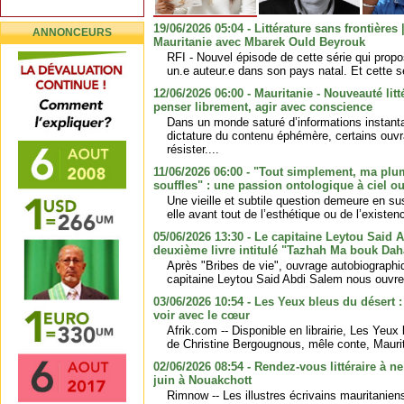
19/06/2026 05:04 - Littérature sans frontières 
ANNONCEURS
Mauritanie avec Mbarek Ould Beyrouk
RFI - Nouvel épisode de cette série qui prop
un.e auteur.e dans son pays natal. Et cette s
12/06/2026 06:00 - Mauritanie - Nouveauté litté
penser librement, agir avec conscience
Dans un monde saturé d’informations instant
dictature du contenu éphémère, certains ouv
résister....
11/06/2026 06:00 - "Tout simplement, ma plu
souffles" : une passion ontologique à ciel ou
Une vieille et subtile question demeure en susp
elle avant tout de l’esthétique ou de l’existenc
05/06/2026 13:30 - Le capitaine Leytou Said 
deuxième livre intitulé "Tazhah Ma bouk Da
Après "Bribes de vie", ouvrage autobiographi
capitaine Leytou Said Abdi Salem nous ouvre 
03/06/2026 10:54 - Les Yeux bleus du désert 
voir avec le cœur
Afrik.com -- Disponible en librairie, Les Yeux 
de Christine Bergougnous, mêle conte, Mauri
02/06/2026 08:54 - Rendez-vous littéraire à 
juin à Nouakchott
Rimnow -- Les illustres écrivains mauritani