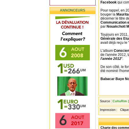
Facebook
qui com
ANNONCEURS
Pour rappel, en 2
bouger la
Maurit
décerner le titre d
Communication et
par
Nouakchott M
Toujours en 2011
Générale des Etu
avait déjà reçu le
L'album
Conscien
de l'année 2012, t
l'année 2012
".
De son côté, le fo
été nominé l'hom
Babacar Baye Nd
Source :
CultuRim (
Impression :
Cliquez
Charte des comme