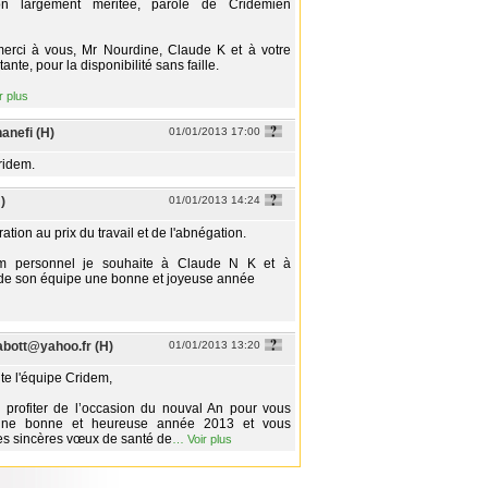
ion largement méritée, parole de Cridémien
erci à vous, Mr Nourdine, Claude K et à votre
ante, pour la disponibilité sans faille.
r plus
nefi (H)
01/01/2013 17:00
idem.
)
01/01/2013 14:24
ation au prix du travail et de l'abnégation.
 personnel je souhaite à Claude N K et à
de son équipe une bonne et joyeuse année
bott@yahoo.fr (H)
01/01/2013 13:20
te l'équipe Cridem,
 profiter de l’occasion du nouval An pour vous
 une bonne et heureuse année 2013 et vous
s sincères vœux de santé de
…
Voir plus