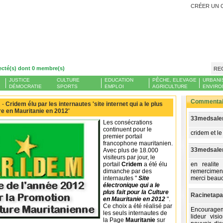
CRÉER UN 
ecté(s) dont 0 membre(s)
RE
JUSTICE
CULTURE
EDUCATION
PÊCHE, ELEVAGE
URBANI
DÉMOCRATIE
SPORTS
EMPLOI
AGRICULTURE
ENVIRO
Commentair
 -
Cridem élu par les internautes 'site internet qui a le plus
ure en Mauritanie en 2012'
33medsale
Les consécrations
continuent pour le
cridem et le
premier portail
francophone mauritanien.
33medsale
Avec plus de 18.000
visiteurs par jour, le
portail
Cridem
a été élu
en realite
dimanche par des
remerciments
internautes "
S
ite
merci beauc
électronique qui a le
plus fait pour la Culture
Racinetapa
en Mauritanie en 2012
".
Ce choix a été réalisé par
Encouragem
les seuls internautes de
lideur vis
la Page
Mauritanie
sur