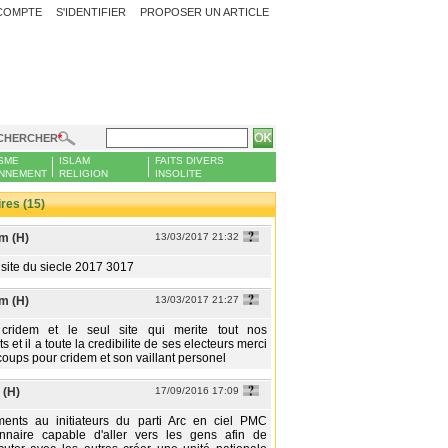
COMPTE
S'IDENTIFIER
PROPOSER UN ARTICLE
CHERCHER
SME
ISLAM
FAITS DIVERS
NNEMENT
RELIGION
INSOLITE
es (15)
m (H)
13/03/2017 21:32
 site du siecle 2017 3017
m (H)
13/03/2017 21:27
 cridem et le seul site qui merite tout nos
 et il a toute la credibilite de ses electeurs merci
oups pour cridem et son vaillant personel
 (H)
17/09/2016 17:09
ents au initiateurs du parti Arc en ciel PMC
ionnaire capable d'aller vers les gens afin de