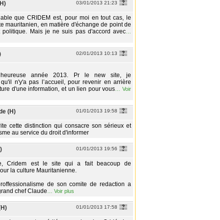
(H)
03/01/2013 21:23
niable que CRIDEM est, pour moi en tout cas, le
ite mauritanien, en matière d'échange de point de
t politique. Mais je ne suis pas d'accord avec
…
)
02/01/2013 10:13
heureuse année 2013. Pr le new site, je
qu'il n'y'a pas l’accueil, pour revenir en arrière
ture d'une information, et un lien pour vous
…
Voir
de (H)
01/01/2013 19:58
te cette distinction qui consacre son sérieux et
me au service du droit d'informer
)
01/01/2013 19:56
e, Cridem est le site qui a fait beacoup de
our la culture Mauritanienne.
roffessionalisme de son comite de redaction a
 grand chef Claude
…
Voir plus
(H)
01/01/2013 17:58