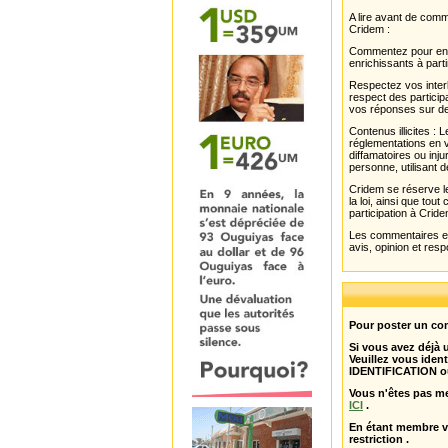
A lire avant de com
Cridem :
Commentez pour enri
enrichissants à parti
Respectez vos interl
respect des partici
vos réponses sur de
Contenus illicites :
réglementations en v
diffamatoires ou inju
personne, utilisant d
Cridem se réserve le
la loi, ainsi que to
participation à Cride
Les commentaires et 
avis, opinion et resp
Pour poster un com
Si vous avez déjà
Veuillez vous ident
IDENTIFICATION o
Vous n'êtes pas m
ICI
.
En étant membre 
restriction .