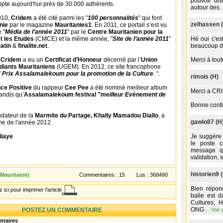
pouvoir dis
pte aujourd'hui près de 30.000 adhérents.
autour des
010,
Cridem
a été cité parmi les "
100 personnalités
" qui font
zelhassen 
anie
par le magazine
Mauritanies1
. En 2011, ce portail s’est vu
e "
Média de l’année 2011
" par le
Centre Mauritanien pour la
 les Etudes
(CMCE) et la même année, "
Site de l’année 2011
"
Hé oui c'es
atin
&
finalite.net
.
beaucoup de
,
Cridem
a eu un
Certificat d’Honneur
décerné par l’
Union
Merci à tout
diants Mauritaniens
(UGEM). En 2012, ce site francophone
"
Prix Assalamalekoum pour la promotion de la Culture
.
".
rimois (H)
ce Positive
du rappeur
Cee Pee
a été nominé meilleur album
Merci a CRI
andis qu’
Assalamalekoum festival
"meilleur Evènement de
Bonne conti
ndateur de la
Marmite du Partage, Khally Mamadou Diallo
, a
gawlo87 (H
me de l'année 2012.
iaye
Je suggére 
le poste c
message q
validation, 
historien9 
Mauritanie)
Commentaires :
15
Lus :
368490
Bien répon
 ici pour imprimer l'article
balle est 
Cultures, 
ONG
POSTEZ UN COMMENTAIRE
…
Voir 
ntaires