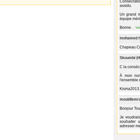
Consécrat
assidu.
Un grand m
équipe mérit
Bonne
…
Voi
mohamed ha
Chapeau Cr
Skoumbi (H
C la consécr
À mon nom
l'ensemble 
Kisma2013.
mouldlemra
Bonjour Tou
Je voudrais
souhaiter
adresser me