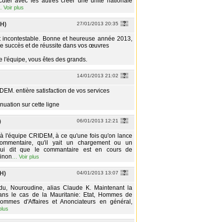
cuter avec les autres créer une unité nationale
…
Voir plus
(H)
27/01/2013 20:35
t incontestable. Bonne et heureuse année 2013,
 succès et de réussite dans vos œuvres
e l'équipe, vous êtes des grands.
14/01/2013 21:02
DEM. entière satisfaction de vos services
nuation sur cette ligne
)
06/01/2013 12:21
à l'équipe CRIDEM, à ce qu'une fois qu'on lance
ommentaire, qu'il yait un chargement ou un
ui dit que le commantaire est en cours de
sinon
…
Voir plus
(H)
04/01/2013 13:07
du, Nouroudine, alias Claude K. Maintenant la
dans le cas de la Mauritanie: Etat, Hommes de
Hommes d'Affaires et Anonciateurs en général,
plus