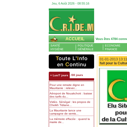
Jeu, 6 Août 2026 -
08:55:17
ACCUEIL
Vous êtes 4784 conn
SANTÉ
POLITIQUE
ECONOMIE
HYGIÈNE
GÉNÉRALE
FINANCE
01-01-2013 13:11
fait pour la Cult
/30 jours
+ Lus/7 jours
Pour une retraite digne en
Mauritanie : relever...
Aéroport de Nouakchott : baisse
des tarifs du...
Vidéo. Sénégal : les propos de
Cheikh Tidiane...
La Mauritanie lance une
campagne de semis...
La mémoire effacée : quand la
mairie de...