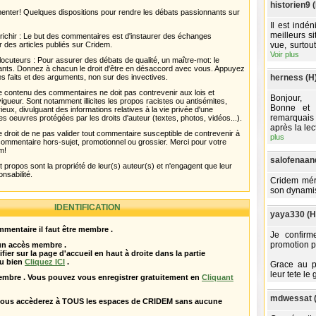
historien9 
menter! Quelques dispositions pour rendre les débats passionnants sur
Il est indé
meilleurs s
chir : Le but des commentaires est d'instaurer des échanges
r des articles publiés sur Cridem.
vue, surtou
Voir plus
ocuteurs : Pour assurer des débats de qualité, un maître-mot: le
pants. Donnez à chacun le droit d'être en désaccord avec vous. Appuyez
s faits et des arguments, non sur des invectives.
herness (H
 Le contenu des commentaires ne doit pas contrevenir aux lois et
Bonjour,
igueur. Sont notamment illicites les propos racistes ou antisémites,
Bonne et 
rieux, divulguant des informations relatives à la vie privée d'une
remarquais 
es oeuvres protégées par les droits d'auteur (textes, photos, vidéos...).
après la lec
 droit de ne pas valider tout commentaire susceptible de contrevenir à
plus
ut commentaire hors-sujet, promotionnel ou grossier. Merci pour votre
m!
salofenaan
propos sont la propriété de leur(s) auteur(s) et n'engagent que leur
onsabilité.
Cridem méri
son dynamis
IDENTIFICATION
yaya330 (H
mentaire il faut être membre .
Je confirm
promotion p
 un accès membre .
ifier sur la page d'accueil en haut à droite dans la partie
u bien
Cliquez ICI
.
Grace au p
leur tete le
embre . Vous pouvez vous enregistrer gratuitement en
Cliquant
mdwessat 
vous accèderez à TOUS les espaces de CRIDEM sans aucune