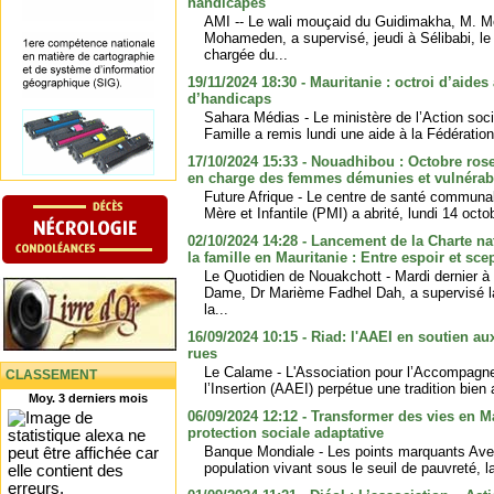
handicapés
AMI -- Le wali mouçaid du Guidimakha, M. 
Mohameden, a supervisé, jeudi à Sélibabi, l
chargée du...
19/11/2024 18:30 - Mauritanie : octroi d’aide
d’handicaps
Sahara Médias - Le ministère de l’Action soci
Famille a remis lundi une aide à la Fédératio
17/10/2024 15:33 - Nouadhibou : Octobre ros
en charge des femmes démunies et vulnérab
Future Afrique - Le centre de santé communa
Mère et Infantile (PMI) a abrité, lundi 14 oct
02/10/2024 14:28 - Lancement de la Charte nat
la famille en Mauritanie : Entre espoir et sce
Le Quotidien de Nouakchott - Mardi dernier à
Dame, Dr Marième Fadhel Dah, a supervisé l
la...
16/09/2024 10:15 - Riad: l'AAEI en soutien au
rues
Le Calame - L'Association pour l’Accompagne
CLASSEMENT
l’Insertion (AAEI) perpétue une tradition bien 
Moy. 3 derniers mois
06/09/2024 12:12 - Transformer des vies en Ma
protection sociale adaptative
Banque Mondiale - Les points marquants Ave
population vivant sous le seuil de pauvreté, l