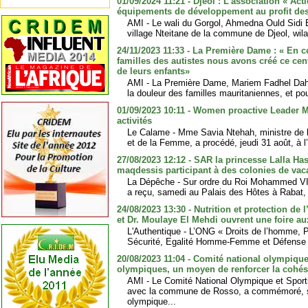
01/09/2024 11:21 - Djéol : L’association « Act
équipements de développement au profit de
AMI - Le wali du Gorgol, Ahmedna Ould Sidi 
village Nteitane de la commune de Djeol, wila
24/11/2023 11:33 - La Première Dame : « En 
familles des autistes nous avons créé ce cen
de leurs enfants»
AMI - La Première Dame, Mariem Fadhel Dah,
la douleur des familles mauritaniennes, et pou
01/09/2023 10:11 - Women proactive Leader M
activités
Le Calame - Mme Savia Ntehah, ministre de l’
et de la Femme, a procédé, jeudi 31 août, à l’
27/08/2023 12:12 - SAR la princesse Lalla Has
maqdessis participant à des colonies de va
La Dépêche - Sur ordre du Roi Mohammed VI,
a reçu, samedi au Palais des Hôtes à Rabat,
24/08/2023 13:30 - Nutrition et protection de 
et Dr. Moulaye El Mehdi ouvrent une foire aux
L'Authentique - L’ONG « Droits de l’homme, P
Sécurité, Egalité Homme-Femme et Défense d
20/08/2023 11:04 - Comité national olympique
olympiques, un moyen de renforcer la cohés
AMI - Le Comité National Olympique et Sporti
avec la commune de Rosso, a commémoré, s
olympique...