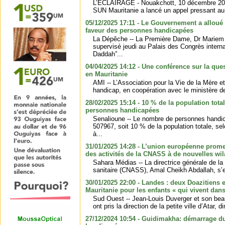
L’ÉCLAIRAGE - Nouakchott, 10 décembre 2025
SUN Mauritanie a lancé un appel pressant au
05/12/2025 17:11 - Le Gouvernement a alloué 
faveur des personnes handicapées
La Dépêche -- La Première Dame, Dr Marie
supervisé jeudi au Palais des Congrès intern
Daddah”...
04/04/2025 14:12 - Une conférence sur la ques
en Mauritanie
AMI -- L’Association pour la Vie de la Mère et
handicap, en coopération avec le ministère de 
28/02/2025 15:14 - 10 % de la population tota
personnes handicapées
Senalioune -- Le nombre de personnes handic
507967, soit 10 % de la population totale, se
à...
31/01/2025 14:28 - L’union européenne prome
des activités de la CNASS à de nouvelles wi
Sahara Médias -- La directrice générale de la 
sanitaire (CNASS), Amal Cheikh Abdallah, s’es
30/01/2025 22:00 - Landes : deux Doazitiens
Mauritanie pour les enfants « qui vivent dan
Sud Ouest -- Jean-Louis Duverger et son bea
ont pris la direction de la petite ville d’Atar, 
27/12/2024 10:54 - Guidimakha: démarrage d