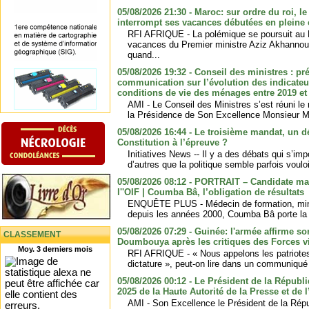
05/08/2026 21:30 - Maroc: sur ordre du roi, l
interrompt ses vacances débutées en pleine 
RFI AFRIQUE - La polémique se poursuit au M
vacances du Premier ministre Aziz Akhannouch
quand...
05/08/2026 19:32 - Conseil des ministres : pr
communication sur l’évolution des indicateu
conditions de vie des ménages entre 2019 et
AMI - Le Conseil des Ministres s’est réuni l
la Présidence de Son Excellence Monsieur
05/08/2026 16:44 - Le troisième mandat, un d
Constitution à l’épreuve ?
Initiatives News -- Il y a des débats qui s’i
d’autres que la politique semble parfois voulo
05/08/2026 08:12 - PORTRAIT – Candidate mau
l''OIF | Coumba Bâ, l’obligation de résultats
ENQUÊTE PLUS - Médecin de formation, minis
depuis les années 2000, Coumba Bâ porte la c
05/08/2026 07:29 - Guinée: l'armée affirme s
CLASSEMENT
Doumbouya après les critiques des Forces v
Moy. 3 derniers mois
RFI AFRIQUE - « Nous appelons les patriotes 
dictature », peut-on lire dans un communiqué p
05/08/2026 00:12 - Le Président de la Républi
2025 de la Haute Autorité de la Presse et de 
AMI - Son Excellence le Président de la Ré