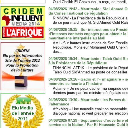
Ould Cheikh El Ghazouani, a reçu, ce mardi, a
04/08/2026 19:42 - Mauritanie : Sidi Ahmed
du Conseil national de régulation
RIMNOW - La Présidence de la République a 
de ce jour mardi que M. Sid’Ahmed Ould Raï
04/08/2026 19:35 - Sur instructions du Prési
d’intenses contacts engagés pour obtenir la 
mauritaniens interpellés au Mali
AMI - Sur hautes instructions de Son Excelle
République, Monsieur Mohamed Ould Cheikh E
des...
04/08/2026 19:34 - Mauritanie : Taleb Ould 
à la Présidence de la République
FINANCIAL AFRIK - Le président de la Répu
Taleb Ould Sid’Ahmed au poste de conseiller 
04/08/2026 19:26 - Gadio et l’« imaginaire » 
mémoire se heurte à l’histoire
Aqlame -- Je ne peux cacher ma surprise dev
derniers jours par l'ex-ministre sénégalais des
04/08/2026 13:30 - Mauritanie : les Forces du 
l’alternance
AfrikMag -- Une nouvelle coalition rassemble 
dialogue national et veut préparer les électio
04/08/2026 07:29 - Sept années d’ouverture e
service de la Nation / Par El Houssein Ould