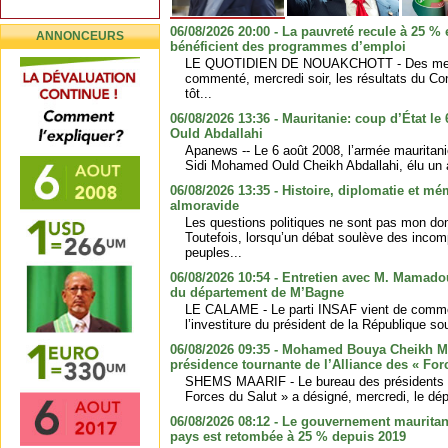
06/08/2026 20:00 - La pauvreté recule à 25 % 
ANNONCEURS
bénéficient des programmes d’emploi
LE QUOTIDIEN DE NOUAKCHOTT - Des mem
commenté, mercredi soir, les résultats du Con
tôt...
06/08/2026 13:36 - Mauritanie: coup d’État le 
Ould Abdallahi
Apanews -- Le 6 août 2008, l’armée mauritani
Sidi Mohamed Ould Cheikh Abdallahi, élu un an
06/08/2026 13:35 - Histoire, diplomatie et mé
almoravide
Les questions politiques ne sont pas mon dom
Toutefois, lorsqu’un débat soulève des inco
peuples...
06/08/2026 10:54 - Entretien avec M. Mamadou
du département de M’Bagne
LE CALAME - Le parti INSAF vient de commé
l’investiture du président de la République so
06/08/2026 09:35 - Mohamed Bouya Cheikh 
présidence tournante de l’Alliance des « For
SHEMS MAARIF - Le bureau des présidents de 
Forces du Salut » a désigné, mercredi, le d
06/08/2026 08:12 - Le gouvernement mauritani
pays est retombée à 25 % depuis 2019