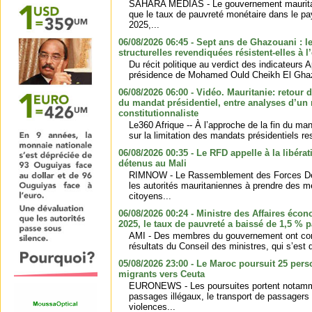
SAHARA MEDIAS - Le gouvernement mauritan
que le taux de pauvreté monétaire dans le pa
2025,...
06/08/2026 06:45 - Sept ans de Ghazouani : l
structurelles revendiquées résistent-elles à l
Du récit politique au verdict des indicateurs
présidence de Mohamed Ould Cheikh El Ghazou
06/08/2026 06:00 - Vidéo. Mauritanie: retour d
du mandat présidentiel, entre analyses d’un m
constitutionnaliste
Le360 Afrique -- À l’approche de la fin du ma
sur la limitation des mandats présidentiels res
06/08/2026 00:35 - Le RFD appelle à la libéra
détenus au Mali
RIMNOW - Le Rassemblement des Forces Dé
les autorités mauritaniennes à prendre des m
citoyens...
06/08/2026 00:24 - Ministre des Affaires écon
2025, le taux de pauvreté a baissé de 1,5 % p
AMI - Des membres du gouvernement ont com
résultats du Conseil des ministres, qui s’est d
05/08/2026 23:00 - Le Maroc poursuit 25 pers
migrants vers Ceuta
EURONEWS - Les poursuites portent notammen
passages illégaux, le transport de passagers
violences...