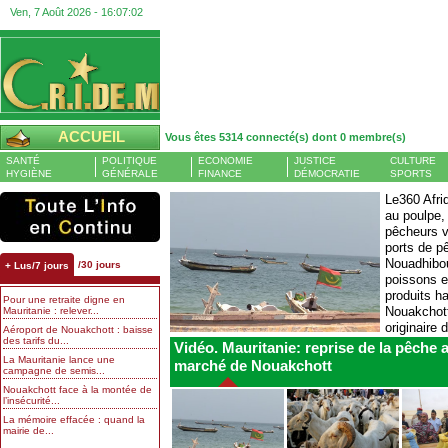
Ven, 7 Août 2026 -
16:07:02
ACCUEIL
Vous êtes 5314 connecté(s) dont 0 membre(s)
SANTÉ
POLITIQUE
ECONOMIE
JUSTICE
CULTURE
HYGIÈNE
GÉNÉRALE
FINANCE
DÉMOCRATIE
SPORTS
Le360 Afriq
au poulpe, 
Tasiast : production en légère hausse sur la plus grande
Banque centrale : le
pêcheurs v
mine d’or de Mauritanie à mi-2026
atteint 13 % et l’empl
ports de p
AGENCE ECOFIN - Aux côtés
Nouadhibo
/30 jours
+ Lus/7 jours
du minerai de fer, l’or constitue
poissons e
le principal produit minier
produits h
Pour une retraite digne en
exploité en Mauritanie. Une
Nouakchott
Mauritanie : relever...
filière encore largement portée
originaire
Aéroport de Nouakchott : baisse
par la mine d’or Tasiast, l’une
des tarifs du...
explique qu
des plus grandes
Vidéo. Mauritanie: reprise de la pêche 
exploitations...
l’année, contre...
La Mauritanie lance une
marché de Nouakchott
campagne de semis...
Nouakchott face à la montée de
l’insécurité...
La mémoire effacée : quand la
mairie de...