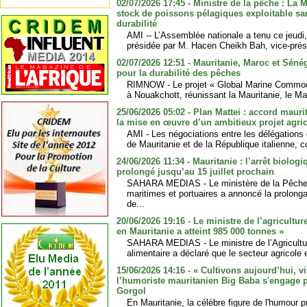
02/07/2026 17:45 - Ministre de la pêche : La 
stock de poissons pélagiques exploitable s
durabilité
AMI -- L’Assemblée nationale a tenu ce jeudi
présidée par M. Hacen Cheikh Bah, vice-prési
02/07/2026 12:51 - Mauritanie, Maroc et Séné
pour la durabilité des pêches
RIMNOW - Le projet « Global Marine Commodi
à Nouakchott, réunissant la Mauritanie, le Ma
25/06/2026 05:02 - Plan Mattei : accord mauri
la mise en œuvre d’un ambitieux projet agri
AMI - Les négociations entre les délégations
de Mauritanie et de la République italienne, c
24/06/2026 11:34 - Mauritanie : l’arrêt biolo
prolongé jusqu’au 15 juillet prochain
SAHARA MEDIAS - Le ministère de la Pêche, 
maritimes et portuaires a annoncé la prolonga
de...
20/06/2026 19:16 - Le ministre de l’agricultur
en Mauritanie a atteint 985 000 tonnes »
SAHARA MEDIAS - Le ministre de l’Agricultur
alimentaire a déclaré que le secteur agricole 
15/06/2026 14:16 - « Cultivons aujourd’hui, v
l’humoriste mauritanien Big Baba s'engage p
Gorgol
En Mauritanie, la célèbre figure de l'humour