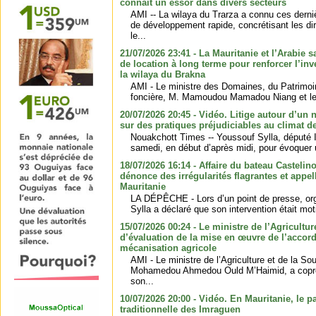
connaît un essor dans divers secteurs
AMI -- La wilaya du Trarza a connu ces der
de développement rapide, concrétisant les di
le...
21/07/2026 23:41 - La Mauritanie et l’Arabie 
de location à long terme pour renforcer l’in
la wilaya du Brakna
AMI - Le ministre des Domaines, du Patrimoin
foncière, M. Mamoudou Mamadou Niang et le d
20/07/2026 20:45 - Vidéo. Litige autour d’un 
sur des pratiques préjudiciables au climat de
Nouakchott Times -- Youssouf Sylla, député I
samedi, en début d’après midi, pour évoquer un
18/07/2026 16:14 - Affaire du bateau Casteli
dénonce des irrégularités flagrantes et appel
Mauritanie
LA DÉPÊCHE - Lors d’un point de presse, or
Sylla a déclaré que son intervention était mot
15/07/2026 00:24 - Le ministre de l’Agricultu
d’évaluation de la mise en œuvre de l’accord 
mécanisation agricole
AMI - Le ministre de l’Agriculture et de la So
Mohamedou Ahmedou Ould M’Haimid, a coprés
son...
10/07/2026 20:00 - Vidéo. En Mauritanie, le 
traditionnelle des Imraguen