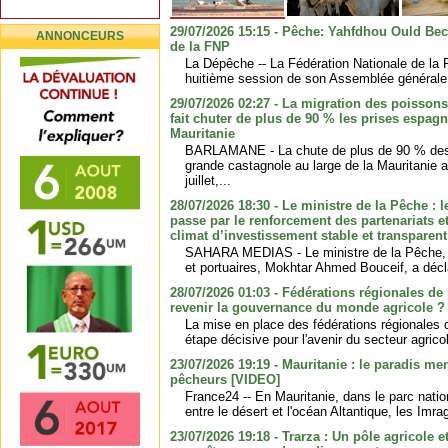
29/07/2026 15:15 - Pêche: Yahfdhou Ould B
ANNONCEURS
de la FNP
La Dépêche -- La Fédération Nationale de la 
huitième session de son Assemblée générale o
29/07/2026 02:27 - La migration des poisson
fait chuter de plus de 90 % les prises espagn
Mauritanie
BARLAMANE - La chute de plus de 90 % des
grande castagnole au large de la Mauritanie a
juillet,...
28/07/2026 18:30 - Le ministre de la Pêche :
passe par le renforcement des partenariats e
climat d’investissement stable et transparent
SAHARA MEDIAS - Le ministre de la Pêche, d
et portuaires, Mokhtar Ahmed Bouceif, a déclar
28/07/2026 01:03 - Fédérations régionales de l
revenir la gouvernance du monde agricole ?
La mise en place des fédérations régionales d
étape décisive pour l'avenir du secteur agricol
23/07/2026 19:19 - Mauritanie : le paradis 
pêcheurs [VIDEO]
France24 -- En Mauritanie, dans le parc natio
entre le désert et l'océan Altantique, les Imra
23/07/2026 19:18 - Trarza : Un pôle agricole