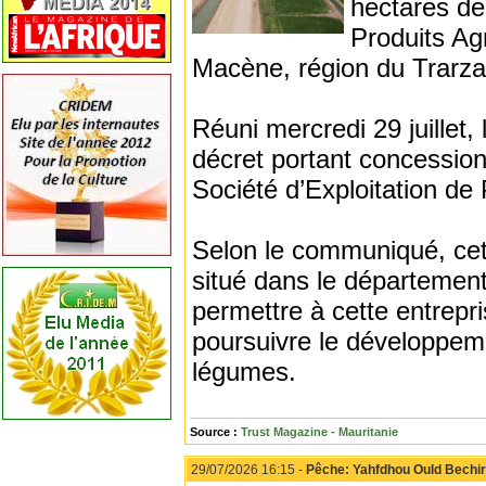
hectares de 
Produits Ag
Macène, région du Trarza
Réuni mercredi 29 juillet,
décret portant concession 
Société d’Exploitation de
Selon le communiqué, cet
situé dans le département
permettre à cette entrepri
poursuivre le développeme
légumes.
Source :
Trust Magazine - Mauritanie
29/07/2026 16:15 -
Pêche: Yahfdhou Ould Bechi