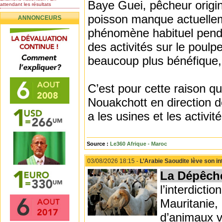
Baye Guei, pêcheur origin
attendant les résultats
Nomination de l’Honorable Diye
poisson manque actuellem
ANNONCEURS
Ba au poste de...
Mauritanie : les résultats du
phénomène habituel pendan
baccalauréat 2026...
des activités sur le poulpe
Mauritanie : Les 10 premiers au
BEPC 2026
beaucoup plus bénéfique, 
Un syndicat de l’enseignement
rejette la...
C’est pour cette raison q
Nouakchott en direction d
a les usines et les activit
Source :
Le360 Afrique - Maroc
03/08/2026 18:15 -
L’Arabie Saoudite lève son i
La Dépêch
l’interdicti
Mauritanie, 
d’animaux v