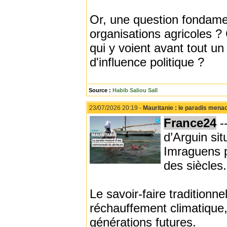
Or, une question fondament
organisations agricoles ? 
qui y voient avant tout 
d'influence politique ?
Source :
Habib Saliou Sall
23/07/2026 20:19 -
Mauritanie : le paradis men
France24
-
d’Arguin sit
Imraguens p
des siècles.
Le savoir-faire tradition
réchauffement climatique, 
générations futures.