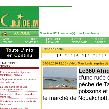
Authentification
Pour S'authentifier veuillez fournir votre
Pseudo et Mot de passer et cliquez sur : Se
connecter
Pseudo
ACCUEIL
Vous êtes 5312 connecté(s) dont 1 membre(s)
Liste des membres en ligne (1)
SANTÉ
POLITIQUE
ECONOMIE
JUSTICE
CULTURE
Mot de passe
HYGIÈNE
GÉNÉRALE
FINANCE
DÉMOCRATIE
SPORTS
ACTIVIOBSERVAT
L'info en continu
|
1
|
2
|
3
|
4
|
5
|
6
|
7
|
8
|
9
|
Mot de passe oublié
+ Lus/7 jours
04/08/2026 12:55 -
Vidéo. Mauritanie: reprise d
/30 jours
Le360 Afri
Pour une retraite digne en
Mauritanie : relever...
d’une ruée 
Aéroport de Nouakchott : baisse
des tarifs du...
pêche de T
La Mauritanie lance une
poissons et
campagne de semis...
La mémoire effacée : quand la
le marché de Nouakchott.
mairie de...
Nouakchott face à la montée de
l’insécurité...
Examens nationaux : En