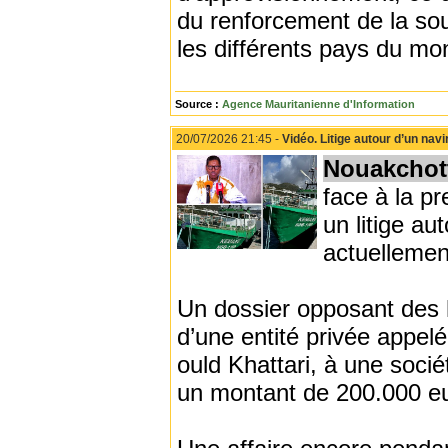
du renforcement de la sou
les différents pays du mo
Source :
Agence Mauritanienne d'Information
20/07/2026 21:45 -
Vidéo. Litige autour d’un navi
Nouakchot
face à la p
un litige 
actuellemen
Un dossier opposant des 
d’une entité privée appel
ould Khattari, à une socié
un montant de 200.000 eu