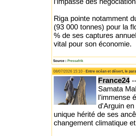
l'impasse des négociation
Riga pointe notamment du 
(93 000 tonnes) pour la f
% de ses captures annuel
vital pour son économie.
Source :
Pressafrik
08/07/2026 15:10 -
Entre océan et désert, le p
France24
--
Samata Mahm
l'immense é
d'Arguin en
unique hérité de ses ancê
changement climatique et