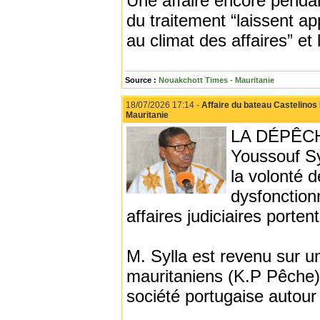
Une affaire encore pendant
du traitement “laissent ap
au climat des affaires” et 
Source :
Nouakchott Times - Mauritanie
18/07/2026 17:14 -
Affaire du bateau Castelinos 
Mauritanie
LA DÉPÊCHE 
Youssouf Sy
la volonté d
dysfonction
affaires judiciaires porten
M. Sylla est revenu sur u
mauritaniens (K.P Pêche)
société portugaise autour 