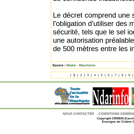
Le décret comprend une sé
l’obligation d’utiliser d
sécurité, tels que le sel i
une autorisation préalabl
de 500 mètres entre les in
Source :
Madar - Mauritanie
|
1
|
2
|
3
|
4
|
5
|
6
|
7
|
8
|
9
|
NOUS CONTACTER
CONDITIONS GENERAL
Copyright
CRIDEM (Carref
Enseigne de Cridem C