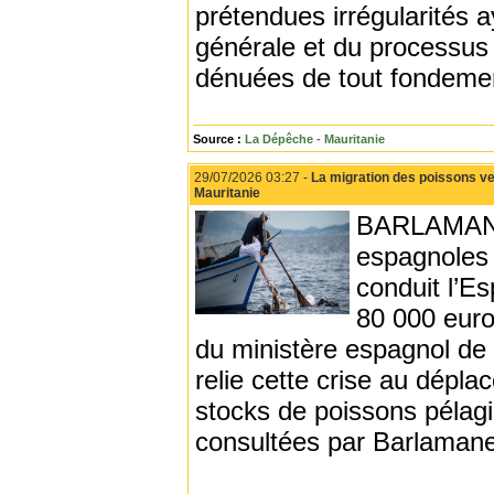
prétendues irrégularités 
générale et du processus é
dénuées de tout fondemen
Source :
La Dépêche - Mauritanie
29/07/2026 03:27 -
La migration des poissons ve
Mauritanie
BARLAMANE 
espagnoles 
conduit l’Es
80 000 euro
du ministère espagnol de l
relie cette crise au dépl
stocks de poissons pélagi
consultées par Barlaman