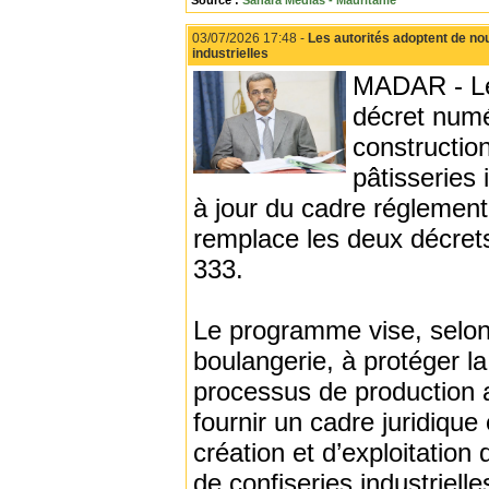
Source :
Sahara Médias - Mauritanie
03/07/2026 17:48 -
Les autorités adoptent de nou
industrielles
MADAR - Le 
décret numé
construction
pâtisseries 
à jour du cadre réglement
remplace les deux décre
333.
Le programme vise, selon 
boulangerie, à protéger la
processus de production a
fournir un cadre juridique
création et d’exploitation
de confiseries industrielle