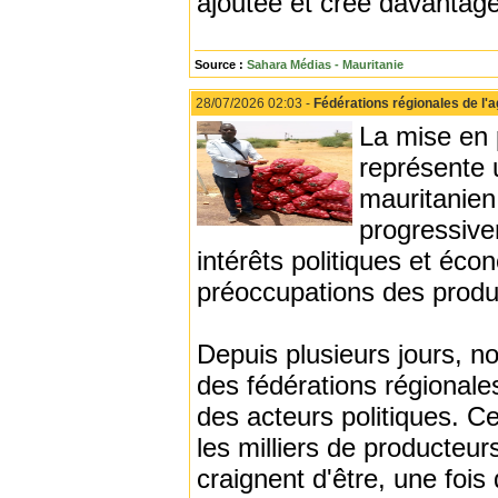
ajoutée et crée davantage
Source :
Sahara Médias - Mauritanie
28/07/2026 02:03 -
Fédérations régionales de l'a
La mise en p
représente 
mauritanien
progressive
intérêts politiques et éco
préoccupations des produ
Depuis plusieurs jours, no
des fédérations régional
des acteurs politiques. C
les milliers de producteur
craignent d'être, une fois