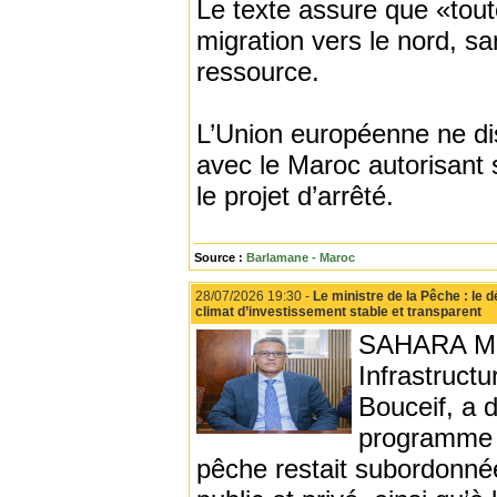
Le texte assure que «toute
migration vers le nord, s
ressource.
L’Union européenne ne dis
avec le Maroc autorisant 
le projet d’arrêté.
Source :
Barlamane - Maroc
28/07/2026 19:30 -
Le ministre de la Pêche : le
climat d’investissement stable et transparent
SAHARA MED
Infrastruct
Bouceif, a d
programme d
pêche restait subordonnée