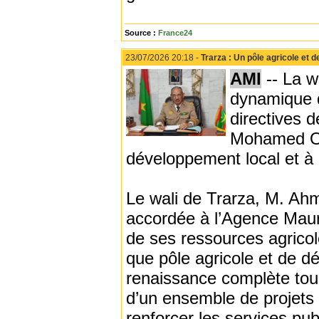
Source :
France24
23/07/2026 20:18 -
Trarza : Un pôle agricole et
AMI
-- La w
dynamique d
directives 
Mohamed Oul
développement local et à 
Le wali de Trarza, M. Ah
accordée à l’Agence Mauri
de ses ressources agricol
que pôle agricole et de d
renaissance complète tou
d’un ensemble de projets q
renforcer les services pu