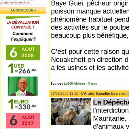
Baye Guei, pêcheur origin
attendant les résultats
Nomination de l’Honorable Diye
poisson manque actuellem
ANNONCEURS
Ba au poste de...
Mauritanie : les résultats du
phénomène habituel pendan
baccalauréat 2026...
des activités sur le poulpe
Mauritanie : Les 10 premiers au
BEPC 2026
beaucoup plus bénéfique, 
Un syndicat de l’enseignement
rejette la...
C’est pour cette raison q
Nouakchott en direction d
a les usines et les activit
Source :
Le360 Afrique - Maroc
03/08/2026 18:15 -
L’Arabie Saoudite lève son i
La Dépêch
l’interdicti
Mauritanie, 
d’animaux v