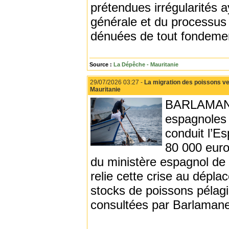
prétendues irrégularités 
générale et du processus é
dénuées de tout fondemen
Source :
La Dépêche - Mauritanie
29/07/2026 03:27 -
La migration des poissons ve
Mauritanie
BARLAMANE 
espagnoles 
conduit l’Es
80 000 euro
du ministère espagnol de l
relie cette crise au dépl
stocks de poissons pélagi
consultées par Barlaman