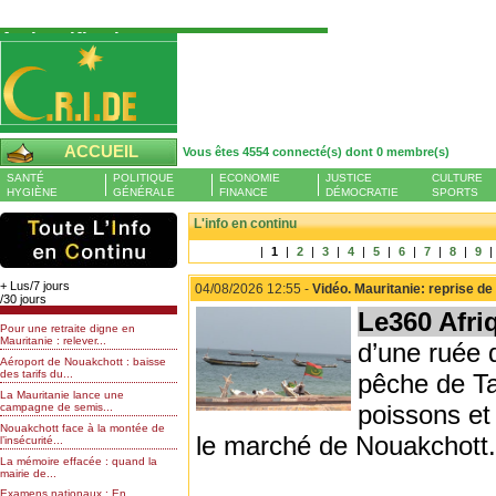
Authentification
Pour S'authentifier veuillez fournir votre
Pseudo et Mot de passer et cliquez sur : Se
connecter
Pseudo
ACCUEIL
Vous êtes 4554 connecté(s) dont 0 membre(s)
Liste des membres en ligne (0)
SANTÉ
POLITIQUE
ECONOMIE
JUSTICE
CULTURE
Mot de passe
HYGIÈNE
GÉNÉRALE
FINANCE
DÉMOCRATIE
SPORTS
L'info en continu
|
1
|
2
|
3
|
4
|
5
|
6
|
7
|
8
|
9
|
Mot de passe oublié
+ Lus/7 jours
04/08/2026 12:55 -
Vidéo. Mauritanie: reprise d
/30 jours
Le360 Afri
Pour une retraite digne en
Mauritanie : relever...
d’une ruée 
Aéroport de Nouakchott : baisse
des tarifs du...
pêche de T
La Mauritanie lance une
poissons et
campagne de semis...
Nouakchott face à la montée de
le marché de Nouakchott.
l’insécurité...
La mémoire effacée : quand la
mairie de...
Examens nationaux : En