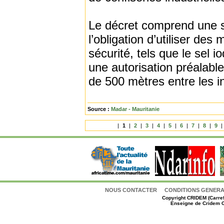
Le décret comprend une sé
l’obligation d’utiliser d
sécurité, tels que le sel i
une autorisation préalabl
de 500 mètres entre les in
Source :
Madar - Mauritanie
|
1
|
2
|
3
|
4
|
5
|
6
|
7
|
8
|
9
|
NOUS CONTACTER
CONDITIONS GENERAL
Copyright
CRIDEM (Carref
Enseigne de Cridem C