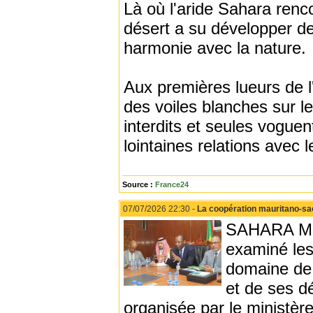
Là où l'aride Sahara renc
désert a su développer d
harmonie avec la nature.
Aux premières lueurs de l'
des voiles blanches sur le
interdits et seules voguent
lointaines relations avec
Source :
France24
07/07/2026 22:30 -
La coopération mauritano-sao
SAHARA MEDI
examiné les
domaine de 
et de ses d
organisée par le ministèr