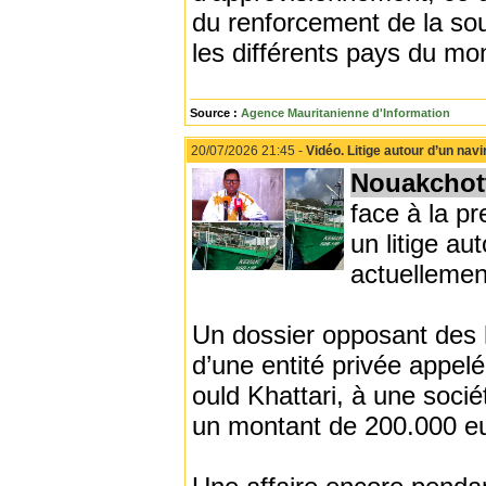
du renforcement de la sou
les différents pays du mo
Source :
Agence Mauritanienne d'Information
20/07/2026 21:45 -
Vidéo. Litige autour d’un navi
Nouakchot
face à la p
un litige 
actuellemen
Un dossier opposant des 
d’une entité privée appel
ould Khattari, à une socié
un montant de 200.000 eu