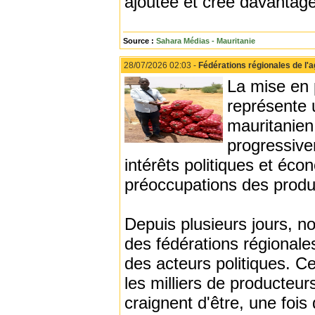
ajoutée et crée davantage
Source :
Sahara Médias - Mauritanie
28/07/2026 02:03 -
Fédérations régionales de l'a
La mise en p
représente 
mauritanien
progressive
intérêts politiques et éco
préoccupations des produ
Depuis plusieurs jours, no
des fédérations régional
des acteurs politiques. C
les milliers de producteur
craignent d'être, une fois