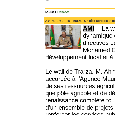
Source :
France24
23/07/2026 20:18 -
Trarza : Un pôle agricole et
AMI
-- La w
dynamique d
directives 
Mohamed Oul
développement local et à 
Le wali de Trarza, M. Ah
accordée à l’Agence Mauri
de ses ressources agricol
que pôle agricole et de d
renaissance complète tou
d’un ensemble de projets q
renforcer les services pu