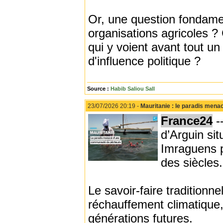
Or, une question fondament
organisations agricoles ? 
qui y voient avant tout 
d'influence politique ?
Source :
Habib Saliou Sall
23/07/2026 20:19 -
Mauritanie : le paradis men
France24
-
d’Arguin sit
Imraguens p
des siècles.
Le savoir-faire tradition
réchauffement climatique, 
générations futures.