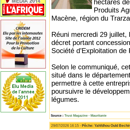
hectares de 
Produits Ag
Macène, région du Trarza
Réuni mercredi 29 juillet,
décret portant concession 
Société d’Exploitation de
Selon le communiqué, cet
situé dans le département
permettre à cette entrepri
poursuivre le développeme
légumes.
Source :
Trust Magazine - Mauritanie
29/07/2026 16:15 -
Pêche: Yahfdhou Ould Bechi