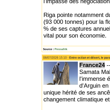
l'impasse des négociation
Riga pointe notamment du 
(93 000 tonnes) pour la f
% de ses captures annuel
vital pour son économie.
Source :
Pressafrik
08/07/2026 15:10 -
Entre océan et désert, le p
France24
--
Samata Mahm
l'immense é
d'Arguin en
unique hérité de ses ancê
changement climatique et