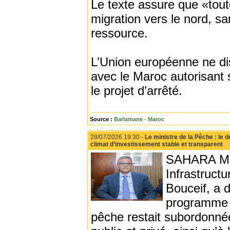
Le texte assure que «toute
migration vers le nord, s
ressource.
L’Union européenne ne dis
avec le Maroc autorisant 
le projet d’arrêté.
Source :
Barlamane - Maroc
28/07/2026 19:30 -
Le ministre de la Pêche : le
climat d’investissement stable et transparent
SAHARA MED
Infrastruct
Bouceif, a d
programme d
pêche restait subordonnée