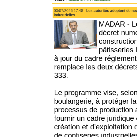
Source :
Sahara Médias - Mauritanie
03/07/2026 17:48 -
Les autorités adoptent de nou
industrielles
MADAR - Le 
décret numé
construction
pâtisseries 
à jour du cadre réglement
remplace les deux décre
333.
Le programme vise, selon 
boulangerie, à protéger la
processus de production a
fournir un cadre juridique
création et d’exploitation
de confiseries industrielle