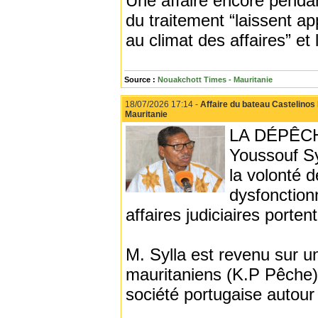
Une affaire encore pendant
du traitement “laissent ap
au climat des affaires” et 
Source :
Nouakchott Times - Mauritanie
18/07/2026 17:14 -
Affaire du bateau Castelinos 
Mauritanie
LA DÉPÊCHE 
Youssouf Sy
la volonté d
dysfonction
affaires judiciaires porten
M. Sylla est revenu sur u
mauritaniens (K.P Pêche)
société portugaise autour 