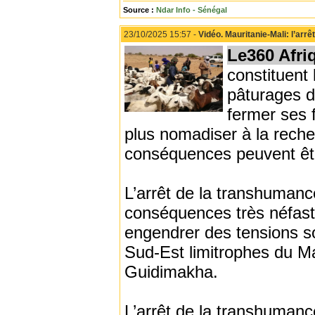
Source :
Ndar Info - Sénégal
23/10/2025 15:57 -
Vidéo. Mauritanie-Mali: l’arrê
Le360 Afri
constituent 
pâturages d
fermer ses 
plus nomadiser à la reche
conséquences peuvent être
L’arrêt de la transhumanc
conséquences très néfaste
engendrer des tensions so
Sud-Est limitrophes du Ma
Guidimakha.
L’arrêt de la transhuman