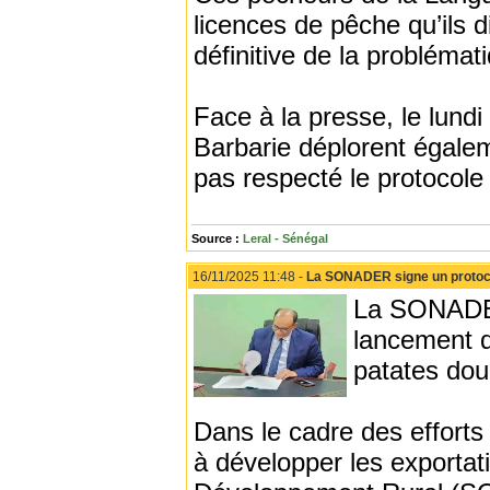
licences de pêche qu’ils d
définitive de la probléma
Face à la presse, le lun
Barbarie déplorent égaleme
pas respecté le protocole 
Source :
Leral - Sénégal
16/11/2025 11:48 -
La SONADER signe un protocol
La SONADER
lancement d
patates dou
Dans le cadre des efforts 
à développer les exportati