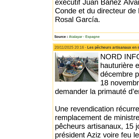
exécutif Juan Báñez Álva
Conde et du directeur de
Rosal García.
Source :
Atalayar - Espagne
20/11/2025 20:16 -
Les pêcheurs artisanaux en si
NORD INFO -
hauturière e
décembre pr
18 novembre
demander la primauté d’en
Une revendication récurr
remplacement de ministre
pêcheurs artisanaux, 15 j
président Aziz voire feu le