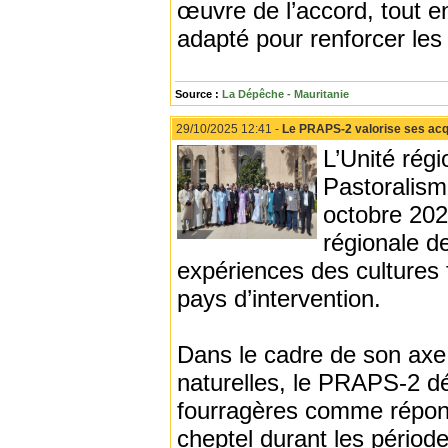
œuvre de l’accord, tout 
adapté pour renforcer les
Source :
La Dépêche - Mauritanie
29/10/2025 12:41 -
Le PRAPS-2 valorise ses acqui
L’Unité rég
Pastoralism
octobre 202
régionale de
expériences des cultures 
pays d’intervention.
Dans le cadre de son axe 
naturelles, le PRAPS-2 dé
fourragères comme répons
cheptel durant les périod