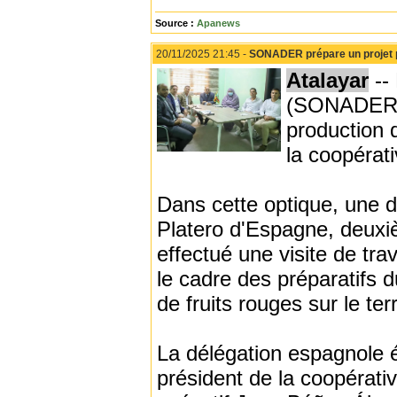
Source :
Apanews
20/11/2025 21:45 -
SONADER prépare un projet pi
Atalayar
--
(SONADER) p
production 
la coopérat
Dans cette optique, une d
Platero d'Espagne, deuxi
effectué une visite de tr
le cadre des préparatifs d
de fruits rouges sur le te
La délégation espagnole 
président de la coopérat