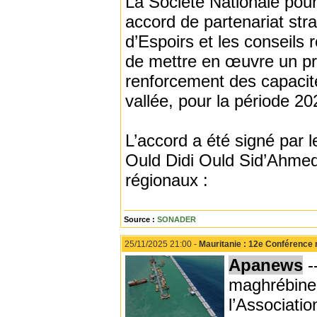
La Société Nationale po
accord de partenariat stra
d’Espoirs et les conseils
de mettre en œuvre un p
renforcement des capacité
vallée, pour la période 2
L’accord a été signé par
Ould Didi Ould Sid’Ahmed,
régionaux :
Source :
SONADER
25/11/2025 21:00 -
Mauritanie : 12e Conférence 
Apanews
-
maghrébine 
l’Associati