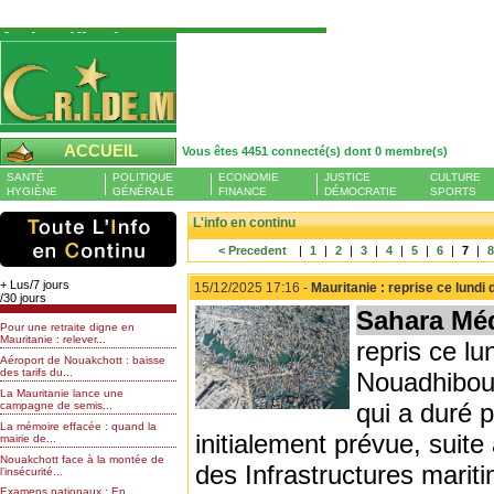
Authentification
Pour S'authentifier veuillez fournir votre
Pseudo et Mot de passer et cliquez sur : Se
connecter
Pseudo
ACCUEIL
Vous êtes 4451 connecté(s) dont 0 membre(s)
Liste des membres en ligne (0)
SANTÉ
POLITIQUE
ECONOMIE
JUSTICE
CULTURE
Mot de passe
HYGIÈNE
GÉNÉRALE
FINANCE
DÉMOCRATIE
SPORTS
L'info en continu
< Precedent
|
1
|
2
|
3
|
4
|
5
|
6
|
7
|
Mot de passe oublié
+ Lus/7 jours
15/12/2025 17:16 -
Mauritanie : reprise ce lundi 
/30 jours
Sahara Mé
Pour une retraite digne en
Mauritanie : relever...
repris ce lu
Aéroport de Nouakchott : baisse
des tarifs du...
Nouadhibou,
La Mauritanie lance une
qui a duré 
campagne de semis...
La mémoire effacée : quand la
initialement prévue, suite
mairie de...
Nouakchott face à la montée de
des Infrastructures mariti
l’insécurité...
Examens nationaux : En