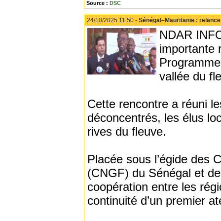
Source :
DSC
24/10/2025 11:50 -
Sénégal–Mauritanie : relance
NDAR INFO -
importante r
Programme 
vallée du f
Cette rencontre a réuni l
déconcentrés, les élus lo
rives du fleuve.
Placée sous l’égide des C
(CNGF) du Sénégal et de l
coopération entre les régi
continuité d’un premier ate