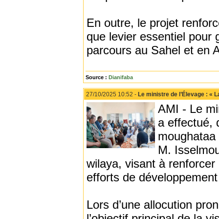
En outre, le projet renfo
que levier essentiel pour
parcours au Sahel et en A
Source :
Dianifaba
27/10/2025 10:52 -
Le ministre de l’Élevage : « 
AMI - Le mi
a effectué, 
moughataa 
M. Isselmou
wilaya, visant à renforcer
efforts de développement d
Lors d’une allocution pro
l’objectif principal de la 