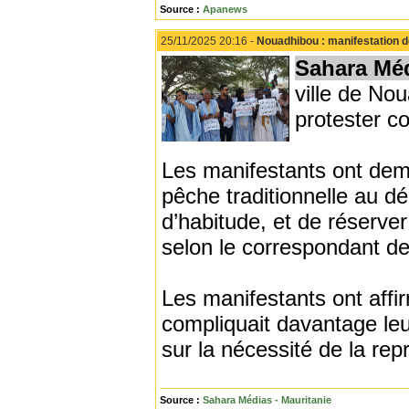
Source :
Apanews
25/11/2025 20:16 -
Nouadhibou : manifestation d
Sahara Mé
ville de No
protester co
Les manifestants ont dema
pêche traditionnelle au 
d’habitude, et de réserver
selon le correspondant de
Les manifestants ont affi
compliquait davantage leur
sur la nécessité de la rep
Source :
Sahara Médias - Mauritanie