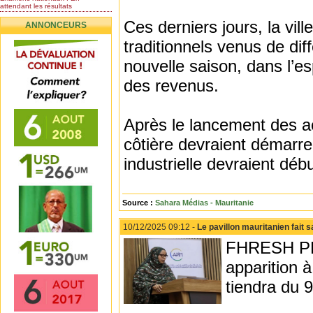
attendant les résultats
Nomination de l’Honorable Diye
Ces derniers jours, la vil
ANNONCEURS
Ba au poste de...
Mauritanie : les résultats du
traditionnels venus de di
baccalauréat 2026...
nouvelle saison, dans l’es
Mauritanie : Les 10 premiers au
BEPC 2026
des revenus.
Un syndicat de l’enseignement
rejette la...
Après le lancement des ac
côtière devraient démarre
industrielle devraient dé
Source :
Sahara Médias - Mauritanie
10/12/2025 09:12 -
Le pavillon mauritanien fait 
FHRESH PLAZ
apparition à
tiendra du 