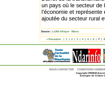
un pays où le secteur de l
l’économie et représente
ajoutée du secteur rural 
Source :
Le360 Afrique - Maroc
< Precedent
|
1
|
2
|
3
|
4
|
5
|
6
|
7
|
NOUS CONTACTER
CONDITIONS GENERAL
Copyright
CRIDEM (Carref
Enseigne de Cridem C