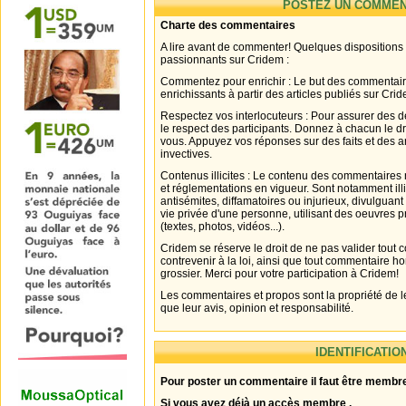
POSTEZ UN COMMEN
Charte des commentaires
A lire avant de commenter! Quelques dispositions
passionnants sur Cridem :
Commentez pour enrichir : Le but des commentair
enrichissants à partir des articles publiés sur Cri
Respectez vos interlocuteurs : Pour assurer des d
le respect des participants. Donnez à chacun le d
vous. Appuyez vos réponses sur des faits et des 
invectives.
Contenus illicites : Le contenu des commentaires n
et réglementations en vigueur. Sont notamment illi
antisémites, diffamatoires ou injurieux, divulguant
vie privée d'une personne, utilisant des oeuvres p
(textes, photos, vidéos...).
Cridem se réserve le droit de ne pas valider tout
contrevenir à la loi, ainsi que tout commentaire h
grossier. Merci pour votre participation à Cridem!
Les commentaires et propos sont la propriété de l
que leur avis, opinion et responsabilité.
IDENTIFICATIO
Pour poster un commentaire il faut être membre
Si vous avez déjà un accès membre .