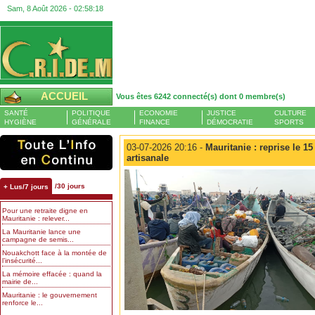
Sam, 8 Août 2026 -
02:58:19
ACCUEIL
Vous êtes 6242 connecté(s) dont 0 membre(s)
SANTÉ
POLITIQUE
ECONOMIE
JUSTICE
CULTURE
HYGIÈNE
GÉNÉRALE
FINANCE
DÉMOCRATIE
SPORTS
03-07-2026 20:16 -
Mauritanie : reprise le 15 
artisanale
/30 jours
+ Lus/7 jours
Pour une retraite digne en
Mauritanie : relever...
La Mauritanie lance une
campagne de semis...
Nouakchott face à la montée de
l’insécurité...
La mémoire effacée : quand la
mairie de...
Mauritanie : le gouvernement
renforce le...