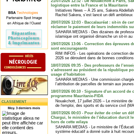
21/07/2026 12:32 - De Nouakchott à Paris, Sa
logistique entre la France et la Mauritanie
Initiatives News -- À 25 ans, Sakera Abdella
Rachid Sakera, s’est lancé un défi ambitieux : 
20/07/2026 12:03 - Baccalauréat : sit-in de ce
réclamer le paiement de leurs indemnités su
SAHARA MEDIAS - Des dizaines de professeu
islamique ont organisé dimanche un sit-in au 
19/07/2026 13:06 - Correction des épreuves d
sont encourageants
RIM INFOS - Les opérations de correction de
2026 se déroulent dans de bonnes conditions,
18/07/2026 09:35 - Des professeurs de l’ens
s’adressent au président de la république p
usage d’habitation
SAHARA MEDIAS - Une commission chargée d
l’attribution de parcelles de terrain aux jeunes
18/07/2026 00:10 - Signature d'un accord de
programme Mauritanie-FIDA
Nouakchott, 17 juillet 2026 – Le ministère de
CLASSEMENT
de l'emploi, des sports et du service civil 
Moy. 3 derniers mois
18/07/2026 00:03 - Pour éviter de créer un dé
Chargui, le ministère de l’éducation durcit l
hors de cette wilaya
SAHARA MEDIAS - Le ministère de l’Éducati
système éducatif a donné suite à huit recou