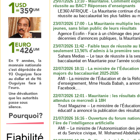
25/07/2026 13:10 - Mauritanie. Comment expli
réussite au BAC? Réponses d’enseignants
LE360 AFRIQUE - La Mauritanie continue d’aff
réussite au baccalauréat les plus faibles au 
23/07/2026 17:00 - La Mauritanie multiplie le
jeunes, sans bilan public de leurs résultats
Agence Ecofin - Face à un chômage des jeun
décennies d’annonces publiques, la Mauritan
23/07/2026 11:42 - Faible taux de réussite au
seulement 13,56% d’admis à la première ses
Sahara Medias -- Le taux de réussite à la se
baccalauréat en Mauritanie pour l’année scola
22/07/2026 18:11 - La ministre de l’Éducatio
majors du baccalauréat 2025-2026
AMI - La ministre de l’Éducation et de la Ré
d’enseignement, Mme Houda Babah, a annonc
Facebook,...
22/07/2026 12:01 - Mauritanie : les résultats 
attendus ce mercredi à 18H
Trust Magazine -- Le ministère de l’Éducatio
éducatif a annoncé la publication des résultat
21/07/2026 16:16 - Ouverture du forum nationa
l’ère de l’intelligence artificielle
AMI -- Le ministre de l’Autonomisation des je
et du Service civique, M. Mohamed Abdellahi 