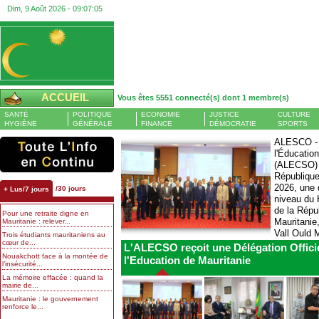
Dim, 9 Août 2026 -
09:07:06
ACCUEIL
Vous êtes 5551 connecté(s) dont 1 membre(s)
SANTÉ
POLITIQUE
ECONOMIE
JUSTICE
CULTURE
HYGIÈNE
GÉNÉRALE
FINANCE
DÉMOCRATIE
SPORTS
ALESCO - L
l'Éducation
Tasiast : production en légère h
(ALECSO) a
mine d’or de Mauritanie à mi-20
République 
AGENC
2026, une d
/30 jours
+ Lus/7 jours
du mine
niveau du 
le prin
de la Répu
Pour une retraite digne en
exploi
Mauritanie
Mauritanie : relever...
filièr
Vall Ould
Trois étudiants mauritaniens au
par la 
cœur de...
du...
L'ALECSO reçoit une Délégation Officie
des pl
exploitations...
Nouakchott face à la montée de
l'Education de Mauritanie
l’insécurité...
La mémoire effacée : quand la
mairie de...
Mauritanie : le gouvernement
renforce le...