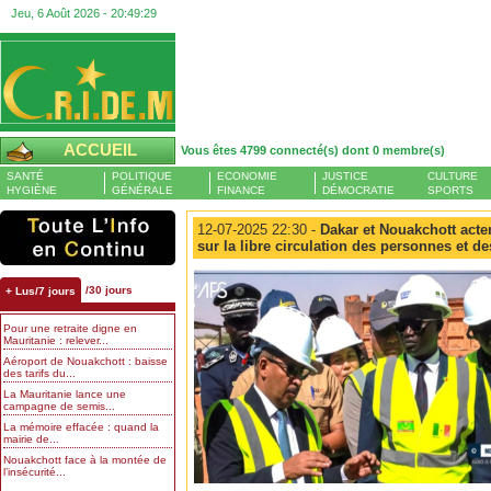
Jeu, 6 Août 2026 -
20:49:30
ACCUEIL
Vous êtes 4799 connecté(s) dont 0 membre(s)
SANTÉ
POLITIQUE
ECONOMIE
JUSTICE
CULTURE
HYGIÈNE
GÉNÉRALE
FINANCE
DÉMOCRATIE
SPORTS
12-07-2025 22:30 -
Dakar et Nouakchott actent
sur la libre circulation des personnes et d
/30 jours
+ Lus/7 jours
Pour une retraite digne en
Mauritanie : relever...
Aéroport de Nouakchott : baisse
des tarifs du...
La Mauritanie lance une
campagne de semis...
La mémoire effacée : quand la
mairie de...
Nouakchott face à la montée de
l’insécurité...