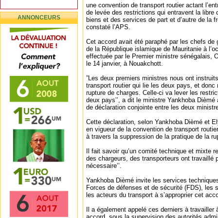
une convention de transport routier actant l’en
de levée des restrictions qui entravent la libre
ANNONCEURS
biens et des services de part et d’autre de la f
constaté l’APS.
Cet accord avait été paraphé par les chefs d
de la République islamique de Mauritanie à l’oc
effectuée par le Premier ministre sénégalais,
le 14 janvier, à Nouakchott.
”Les deux premiers ministres nous ont instruits
transport routier qui lie les deux pays, et donc 
rupture de charges. Celle-ci va lever les restric
deux pays’’, a dit le ministre Yankhoba Dièmé
de déclaration conjointe entre les deux ministr
Cette déclaration, selon Yankhoba Dièmé et Ely
en vigueur de la convention de transport routi
à travers la suppression de la pratique de la ru
Il fait savoir qu’un comité technique et mixte 
des chargeurs, des transporteurs ont travaillé 
nécessaire’’.
Yankhoba Dièmé invite les services techniques
Forces de défenses et de sécurité (FDS), les 
les acteurs du transport à s’approprier cet acc
Il a également appelé ces derniers à travailler
accord, sous la supervision des autorités admi