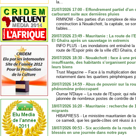
la...
21/07/2026 17:00 - Effondrement partiel d'un
carburant suite aux dernières pluies
RIMNOW - Des parties d'un complexe de rése
construction à Nouakchott, la capitale, se so
faibles...
20/07/2026 23:49 - Mauritanie : La route de l
El Ghaïra après un sauvetage in extremis
INFO PLUS - Les inondations ont entraîné la
route de l'Espoir près de la ville d'El Ghaïra, 
20/07/2026 18:30 - Nouakchott : face à une pr
insuffisante, des habitants s’organisent pour
leurs biens
Trust Magazine -- Face à la multiplication de
notamment dans les quartiers périphériques pe
20/07/2026 14:59 - Abus de pouvoir sur la rou
phénomène préoccupant
Oumar N'Diaye -- La route de l'Espoir, qui rel
jalonnée de nombreux postes de contrôle de la
18/07/2026 16:20 - Mauritanie : recherche de
migrants
HIBAPRESS - Le ministère mauritanien de la
ce samedi, que les garde-côtes ont réussi à s
18/07/2026 00:53 - Six accidents de la route f
blessés en une journée dans notre pays