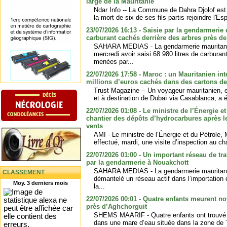
large de la Mauritanie
Ndar Info -- La Commune de Dahra Djolof est 
la mort de six de ses fils partis rejoindre l'E
23/07/2026 16:13 - Saisie par la gendarmerie 
carburant cachés derrière des arbres près d
SAHARA MEDIAS - La gendarmerie mauritani
mercredi avoir saisi 68 980 litres de carburan
menées par...
22/07/2026 17:58 - Maroc : un Mauritanien int
millions d’euros cachés dans des cartons de
Trust Magazine -- Un voyageur mauritanien,
et à destination de Dubaï via Casablanca, a ét
22/07/2026 01:08 - Le ministre de l’Énergie et
chantier des dépôts d’hydrocarbures après l
vents
AMI - Le ministre de l’Énergie et du Pétrole
effectué, mardi, une visite d’inspection au cha
22/07/2026 01:00 - Un important réseau de tr
par la gendarmerie à Nouakchott
SAHARA MEDIAS - La gendarmerie mauritani
CLASSEMENT
démantelé un réseau actif dans l’importation e
Moy. 3 derniers mois
la...
22/07/2026 00:01 - Quatre enfants meurent n
près d’Aghchorguit
SHEMS MAARIF - Quatre enfants ont trouvé 
dans une mare d’eau située dans la zone de 