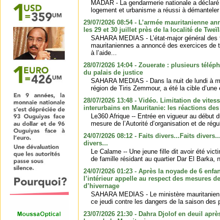
MADAR - La gendarmerie nationale a déclaré q
logement et urbanisme a réussi à démanteler 
29/07/2026 08:54 - L’armée mauritanienne ann
les 29 et 30 juillet près de la localité de Tweï
SAHARA MEDIAS - L’état-major général des 
mauritaniennes a annoncé des exercices de ti
à l’aide...
28/07/2026 14:04 - Zouerate : plusieurs télép
du palais de justice
SAHARA MEDIAS - Dans la nuit de lundi à mard
région de Tiris Zemmour, a été la cible d’une e
28/07/2026 13:48 - Vidéo. Limitation de vites
interurbains en Mauritanie: les réactions des
Le360 Afrique -- Entrée en vigueur au début du
mesure de l’Autorité d’organisation et de régul
24/07/2026 08:12 - Faits divers...Faits divers..
divers...
Le Calame -- Une jeune fille dit avoir été vict
de famille résidant au quartier Dar El Barka, n
24/07/2026 01:23 - Après la noyade de 6 enfan
l’intérieur appelle au respect des mesures d
d’hivernage
SAHARA MEDIAS - Le ministère mauritanien de
ce jeudi contre les dangers de la saison des p
23/07/2026 21:30 - Dahra Djolof en deuil aprè