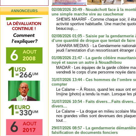
02/08/2026 20:49 - Nouakchott face à la monté
ANNONCEURS
une simple marche vire au cauchemar
SHEMS MAARIF - Comme chaque soir, il était 
activité sportive habituelle. Une marche quot
beaucoup,...
02/08/2026 01:05 - Saisie par la gendarmerie
d’une quantité de drogue que tentait de faire
SAHARA MEDIAS - La Gendarmerie nationale
jeudi l’arrestation d’un ressortissant étranger à
01/08/2026 21:47 - La garde côtière mauritan
noyé et sauve un autre à Nouadhibou
MADAR - Les équipes de la garde côtière mau
vendredi le corps d’une personne noyée dans l
31/07/2026 13:44 - Ces hommes de l’ombre s
compter
Le Calame -- À Rosso, quand les eaux ont e
Imijine (photo) a tendu la main. Lorsque les pl
31/07/2026 10:54 - Faits divers…Faits divers
divers…
Le Calame -- La drogue en milieu scolaire M
nos grandes villes sont devenues des plaques
tout...
29/07/2026 08:57 - La gendarmerie démantèle 
falsification de documents fonciers