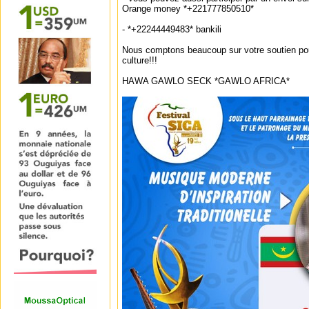
Orange money *+221777850510*
- *+22244449483* bankili
Nous comptons beaucoup sur votre soutien pour
culture!!!
HAWA GAWLO SECK *GAWLO AFRICA*