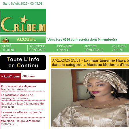
Sam, 8 Août 2026 -
03:43:09
ACCUEIL
Vous êtes 6396 connecté(s) dont 0 membre(s)
SANTÉ
POLITIQUE
ECONOMIE
JUSTICE
CULTURE
HYGIÈNE
GÉNÉRALE
FINANCE
DÉMOCRATIE
SPORTS
07-11-2025 15:51 -
La mauritanienne Hawa S
dans la catégorie « Musique Moderne d’Insp
/30 jours
+ Lus/7 jours
Pour une retraite digne en
Mauritanie : relever...
La Mauritanie lance une
campagne de semis...
Nouakchott face à la montée de
l’insécurité...
La mémoire effacée : quand la
mairie de...
Mauritanie : le gouvernement
renforce le...