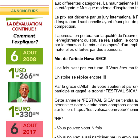
aux différentes catégories. La mauritanienne
la catégorie « Musique moderne d’inspiration tra
ANNONCEURS
Le prix est décerné par un jury international à 
d’Inspiration Traditionnelle ayant réuni plus de 
compétition.
L’appréciation portera sur la qualité de l’œuvre
l’enregistrement du son, sa réalisation, le con
par la chanson. Le prix est composé d’un trop
matérielles offertes par des sponsors.
Mot de l’artiste Hawa SECK
Une fois n'est pas coutume !!! Vous êtes ma f
L'histoire se répète encore !!!
Par la grâce d’Allah, de votre soutien et par 
participé et gagné le trophé *FESTIVAL SICA*
Cette année le *FESTIVAL SICA* se tiendra au
pérenniser notre victoire nous comptons encore
sur le lien: https://festivalsica.com/vote/?
*NB*
- Vous pouvez voter N fois
- Vous pouvez aussi participer par un envoi 