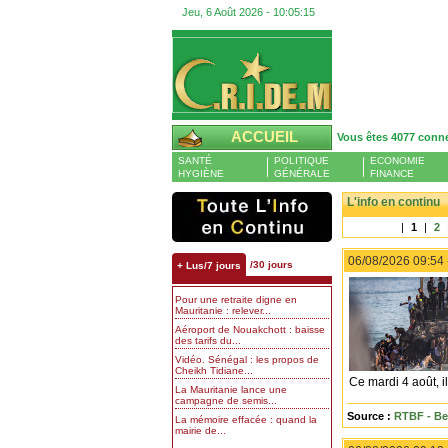
Jeu, 6 Août 2026 -
10:05:17
ACCUEIL
Vous êtes 4077 conn
SANTÉ
POLITIQUE
ECONOMIE
HYGIÈNE
GÉNÉRALE
FINANCE
L'info en continu
|
1
|
2
06/08/2026 09:54
/30 jours
+ Lus/7 jours
Pour une retraite digne en
Mauritanie : relever...
Aéroport de Nouakchott : baisse
des tarifs du...
Vidéo. Sénégal : les propos de
Cheikh Tidiane...
Ce mardi 4 août, i
La Mauritanie lance une
campagne de semis...
Source :
RTBF - Be
La mémoire effacée : quand la
mairie de...