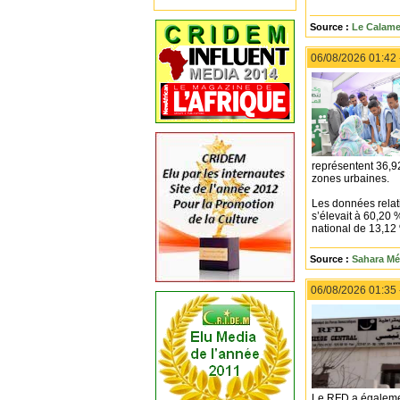
Source :
Le Calame
06/08/2026 01:42
représentent 36,9
zones urbaines.
Les données relati
s’élevait à 60,20
national de 13,12
Source :
Sahara Mé
06/08/2026 01:35
Le RFD a égalemen