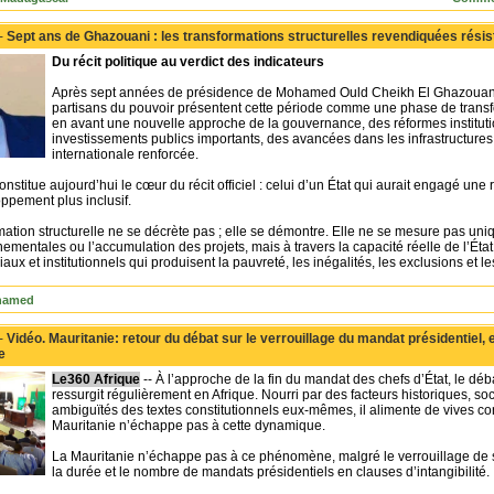
 -
Sept ans de Ghazouani : les transformations structurelles revendiquées résiste
Du récit politique au verdict des indicateurs
Après sept années de présidence de Mohamed Ould Cheikh El Ghazouani,
partisans du pouvoir présentent cette période comme une phase de transfor
en avant une nouvelle approche de la gouvernance, des réformes institutio
investissements publics importants, des avancées dans les infrastructures 
internationale renforcée.
constitue aujourd’hui le cœur du récit officiel : celui d’un État qui aurait engagé un
ppement plus inclusif.
ation structurelle ne se décrète pas ; elle se démontre. Elle ne se mesure pas uniq
mentales ou l’accumulation des projets, mais à travers la capacité réelle de l’Ét
ux et institutionnels qui produisent la pauvreté, les inégalités, les exclusions et l
ohamed
 -
Vidéo. Mauritanie: retour du débat sur le verrouillage du mandat présidentiel, e
e
Le360 Afrique
-- À l’approche de la fin du mandat des chefs d’État, le déb
ressurgit régulièrement en Afrique. Nourri par des facteurs historiques, soc
ambiguïtés des textes constitutionnels eux-mêmes, il alimente de vives co
Mauritanie n’échappe pas à cette dynamique.
La Mauritanie n’échappe pas à ce phénomène, malgré le verrouillage de sa
la durée et le nombre de mandats présidentiels en clauses d’intangibilité.