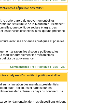
nt-elles à l’épreuve des faits ?
 le porte-parole du gouvernement et les
mation structurelle de la Mauritanie. Ils mettent
nnelles, une politique sociale élargie, des
et les services essentiels, ainsi qu’une présence
e rupture avec ses anciennes pratiques et posé les
uement à travers les discours politiques, les
at à modifier durablement les mécanismes
es déficits de gouvernance.
Commentaires :
0
|
Politique
|
Lus :
237
ntre analyses d’un militant politique et d’un
at sur la limitation des mandats présidentiels
iologiques, politiques et parfois par les
ntroverses dans plusieurs pays du continent. La
 Loi fondamentale, dont les dispositions érigent