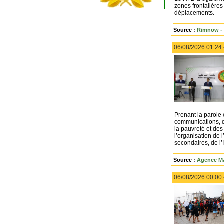
zones frontalières 
déplacements.
Source :
Rimnow - 
06/08/2026 01:24
Prenant la parole 
communications, do
la pauvreté et de
l’organisation de
secondaires, de l’
Source :
Agence Ma
06/08/2026 00:00