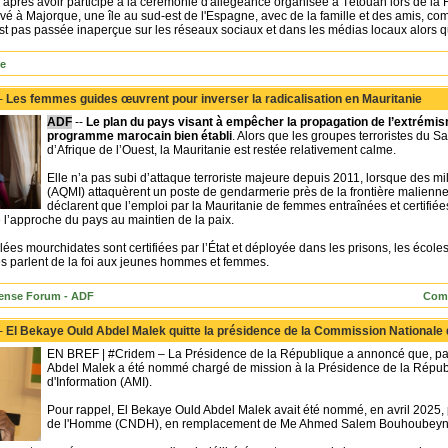
e après avoir participé à la cérémonie d'allégeance organisée à Tétouan lors de la 
vé à Majorque, une île au sud-est de l'Espagne, avec de la famille et des amis, com
st pas passée inaperçue sur les réseaux sociaux et dans les médias locaux alors q
ue
 -
Les femmes guides œuvrent pour inverser la radicalisation en Mauritanie
ADF
--
Le plan du pays visant à empêcher la propagation de l’extrémis
programme marocain bien établi
. Alors que les groupes terroristes du Sah
d’Afrique de l’Ouest, la Mauritanie est restée relativement calme.
Elle n’a pas subi d’attaque terroriste majeure depuis 2011, lorsque des mi
(AQMI) attaquèrent un poste de gendarmerie près de la frontière malienne e
déclarent que l’emploi par la Mauritanie de femmes entraînées et certifié
 l’approche du pays au maintien de la paix.
s mourchidates sont certifiées par l’État et déployée dans les prisons, les écoles,
s parlent de la foi aux jeunes hommes et femmes.
fense Forum - ADF
Comm
 -
El Bekaye Ould Abdel Malek quitte la présidence de la Commission National
EN BREF | #Cridem – La Présidence de la République a annoncé que, par 
Abdel Malek a été nommé chargé de mission à la Présidence de la Répub
d'Information (AMI).
Pour rappel, El Bekaye Ould Abdel Malek avait été nommé, en avril 2025,
de l'Homme (CNDH), en remplacement de Me Ahmed Salem Bouhoubeyn