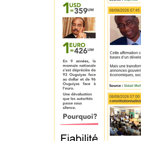
06/08/2026 07:45
Cette affirmation 
bases d’un dévelo
Mais une transform
annonces gouverne
économiques, socia
Source :
Sidati M
06/08/2026 07:00
constitutionnalist