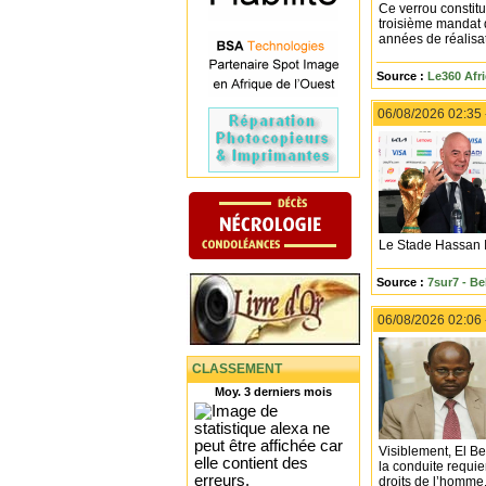
Ce verrou constitu
troisième mandat 
années de réalisat
Source :
Le360 Afr
06/08/2026 02:35
Le Stade Hassan II
Source :
7sur7 - Be
06/08/2026 02:06
CLASSEMENT
Moy. 3 derniers mois
Visiblement, El Be
la conduite requi
droits de l’homme