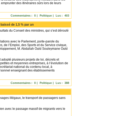
à emprunter des itinéraires sûrs lors de leurs
Commentaires :
0
|
Politique
|
Lus :
403
 baissé de 1,5 % par an
tats du Conseil des ministres, qui s’est déroulé
elations avec le Parlement, porte-parole du
de l’Emploi, des Sports et du Service civique,
veloppement, M. Abdallah Ould Souleymane Ould
adopté plusieurs projets de loi, décrets et
petites et moyennes entreprises, à l’évolution de
rétariat national du contenu local, à
ersonnel enseignant des établissements
Commentaires :
0
|
Politique
|
Lus :
388
ages illégaux, le transport de passagers sans
en avec le passage massif de migrants vers le