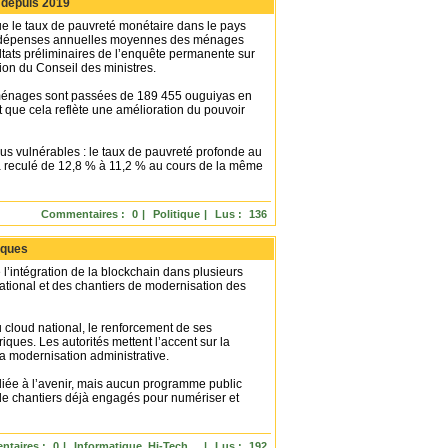
 depuis 2019
 le taux de pauvreté monétaire dans le pays
es dépenses annuelles moyennes des ménages
tats préliminaires de l’enquête permanente sur
ion du Conseil des ministres.
ménages sont passées de 189 455 ouguiyas en
t que cela reflète une amélioration du pouvoir
lus vulnérables : le taux de pauvreté profonde au
 a reculé de 12,8 % à 11,2 % au cours de la même
Commentaires :
0
|
Politique
|
Lus :
136
iques
 l’intégration de la blockchain dans plusieurs
tional et des chantiers de modernisation des
 cloud national, le renforcement de ses
ques. Les autorités mettent l’accent sur la
a modernisation administrative.
udiée à l’avenir, mais aucun programme public
 de chantiers déjà engagés pour numériser et
taires :
0
|
Informatique, Hi-Tech,...
|
Lus :
192