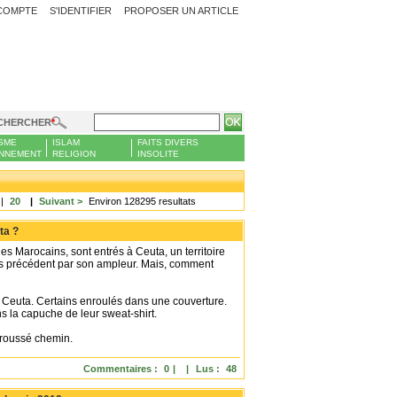
COMPTE
S'IDENTIFIER
PROPOSER UN ARTICLE
CHERCHER
SME
ISLAM
FAITS DIVERS
NNEMENT
RELIGION
INSOLITE
|
20
|
Suivant >
Environ 128295 resultats
ta ?
des Marocains, sont entrés à Ceuta, un territoire
ns précédent par son ampleur. Mais, comment
 Ceuta. Certains enroulés dans une couverture.
ns la capuche de leur sweat-shirt.
broussé chemin.
Commentaires :
0
|
|
Lus :
48