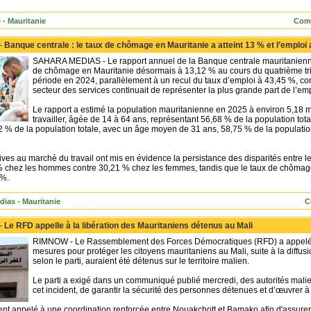
 - Mauritanie
Comm
 -
Banque centrale : le taux de chômage en Mauritanie a atteint 13 % et l’emploi 
SAHARA MEDIAS - Le rapport annuel de la Banque centrale mauritanienn
de chômage en Mauritanie désormais à 13,12 % au cours du quatrième tr
période en 2024, parallèlement à un recul du taux d’emploi à 43,45 %, co
secteur des services continuait de représenter la plus grande part de l’em
Le rapport a estimé la population mauritanienne en 2025 à environ 5,18 mi
travailler, âgée de 14 à 64 ans, représentant 56,68 % de la population tot
2 % de la population totale, avec un âge moyen de 31 ans, 58,75 % de la population
ves au marché du travail ont mis en évidence la persistance des disparités entre le
 % chez les hommes contre 30,21 % chez les femmes, tandis que le taux de chômage
 %.
dias - Mauritanie
C
 -
Le RFD appelle à la libération des Mauritaniens détenus au Mali
RIMNOW - Le Rassemblement des Forces Démocratiques (RFD) a appelé l
mesures pour protéger les citoyens mauritaniens au Mali, suite à la diffu
selon le parti, auraient été détenus sur le territoire malien.
Le parti a exigé dans un communiqué publié mercredi, des autorités malien
cet incident, de garantir la sécurité des personnes détenues et d’œuvrer à l
t appelé à une coordination renforcée entre Nouakchott et Bamako afin d'assurer 