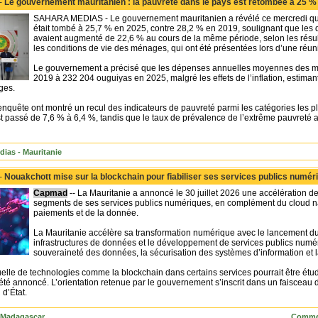
 -
Le gouvernement mauritanien : la pauvreté dans le pays est retombée à 25 %
SAHARA MEDIAS - Le gouvernement mauritanien a révélé ce mercredi que
était tombé à 25,7 % en 2025, contre 28,2 % en 2019, soulignant que l
avaient augmenté de 22,6 % au cours de la même période, selon les résul
les conditions de vie des ménages, qui ont été présentées lors d’une réun
Le gouvernement a précisé que les dépenses annuelles moyennes des 
2019 à 232 204 ouguiyas en 2025, malgré les effets de l’inflation, estiman
ges.
’enquête ont montré un recul des indicateurs de pauvreté parmi les catégories les p
st passé de 7,6 % à 6,4 %, tandis que le taux de prévalence de l’extrême pauvreté
dias - Mauritanie
 -
Nouakchott mise sur la blockchain pour fiabiliser ses services publics numér
Capmad
-- La Mauritanie a annoncé le 30 juillet 2026 une accélération de
segments de ses services publics numériques, en complément du cloud na
paiements et de la donnée.
La Mauritanie accélère sa transformation numérique avec le lancement du
infrastructures de données et le développement de services publics numéri
souveraineté des données, la sécurisation des systèmes d’information et l
tuelle de technologies comme la blockchain dans certains services pourrait être ét
été annoncé. L’orientation retenue par le gouvernement s’inscrit dans un faisceau
l d’État.
 Madagascar
Commen