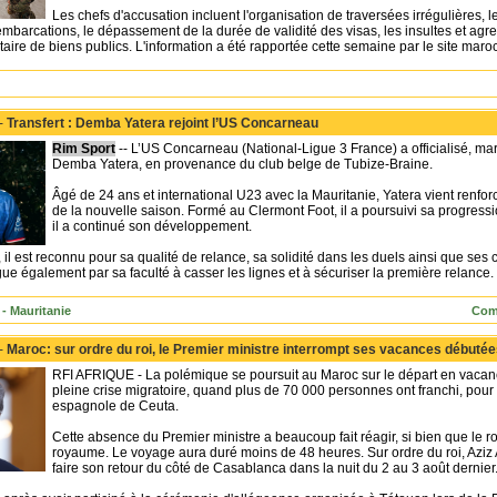
Les chefs d'accusation incluent l'organisation de traversées irrégulières, l
barcations, le dépassement de la durée de validité des visas, les insultes et agres
aire de biens publics. L'information a été rapportée cette semaine par le site mar
 -
Transfert : Demba Yatera rejoint l’US Concarneau
Rim Sport
-- L’US Concarneau (National-Ligue 3 France) a officialisé, mar
Demba Yatera, en provenance du club belge de Tubize-Braine.
Âgé de 24 ans et international U23 avec la Mauritanie, Yatera vient renfor
de la nouvelle saison. Formé au Clermont Foot, il a poursuivi sa progress
il a continué son développement.
, il est reconnu pour sa qualité de relance, sa solidité dans les duels ainsi que ses
ingue également par sa faculté à casser les lignes et à sécuriser la première relance.
- Mauritanie
Com
 -
Maroc: sur ordre du roi, le Premier ministre interrompt ses vacances débutée
RFI AFRIQUE - La polémique se poursuit au Maroc sur le départ en vacan
pleine crise migratoire, quand plus de 70 000 personnes ont franchi, pour la
espagnole de Ceuta.
Cette absence du Premier ministre a beaucoup fait réagir, si bien que le
royaume. Le voyage aura duré moins de 48 heures. Sur ordre du roi, Azi
faire son retour du côté de Casablanca dans la nuit du 2 au 3 août dernier