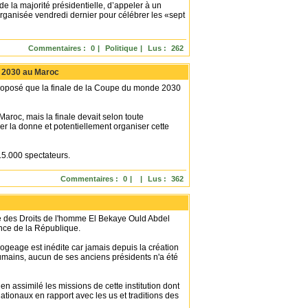
de la majorité présidentielle, d’appeler à un
ganisée vendredi dernier pour célébrer les «sept
Commentaires :
0
|
Politique
|
Lus :
262
al 2030 au Maroc
 proposé que la finale de la Coupe du monde 2030
aroc, mais la finale devait selon toute
er la donne et potentiellement organiser cette
15.000 spectateurs.
Commentaires :
0
|
|
Lus :
362
 des Droits de l'homme El Bekaye Ould Abdel
ence de la République.
ogeage est inédite car jamais depuis la création
 humains, aucun de ses anciens présidents n'a été
n assimilé les missions de cette institution dont
tionaux en rapport avec les us et traditions des