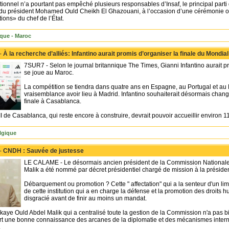
tionnel n’a pourtant pas empêché plusieurs responsables d’Insaf, le principal parti 
du président Mohamed Ould Cheikh El Ghazouani, à l’occasion d’une cérémonie or
ions» du chef de l’État.
ique - Maroc
 -
À la recherche d’alliés: Infantino aurait promis d’organiser la finale du Mondi
7SUR7 - Selon le journal britannique The Times, Gianni Infantino aurait
se joue au Maroc.
La compétition se tiendra dans quatre ans en Espagne, au Portugal et au M
vraisemblance avoir lieu à Madrid. Infantino souhaiterait désormais chang
finale à Casablanca.
 de Casablanca, qui reste encore à construire, devrait pouvoir accueillir environ 1
lgique
 -
CNDH : Sauvée de justesse
LE CALAME - Le désormais ancien président de la Commission Nationale
Malik a été nommé par décret présidentiel chargé de mission à la présid
Débarquement ou promotion ? Cette " affectation" qui a la senteur d'un lim
de cette institution qui a en charge la défense et la promotion des droits
disgracié avant de finir au moins un mandat.
kaye Ould Abdel Malik qui a centralisé toute la gestion de la Commission n'a pas bie
ert une bonne connaissance des arcanes de la diplomatie et des mécanismes interna
.