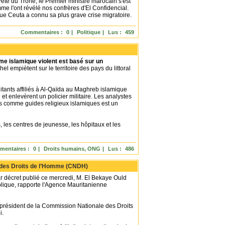
Fête du Trône, le Premier ministre marocain s'est
me l'ont révélé nos confrères d'El Confidencial.
ue Ceuta a connu sa plus grave crise migratoire.
Commentaires :
0
|
Politique
|
Lus :
459
me islamique violent est basé sur un
el empiètent sur le territoire des pays du littoral
litants affiliés à Al-Qaïda au Maghreb islamique
t enlevèrent un policier militaire. Les analystes
es comme guides religieux islamiques est un
 les centres de jeunesse, les hôpitaux et les
entaires :
0
|
Droits humains, ONG
|
Lus :
486
e des Droits de l’Homme (CNDH)
décret publié ce mercredi, M. El Bekaye Ould
lique, rapporte l'Agence Mauritanienne
 président de la Commission Nationale des Droits
i.