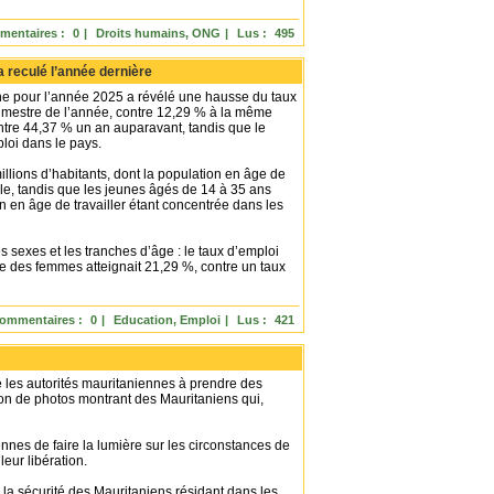
entaires :
0
|
Droits humains, ONG
|
Lus :
495
a reculé l’année dernière
e pour l’année 2025 a révélé une hausse du taux
imestre de l’année, contre 12,29 % à la même
ntre 44,37 % un an auparavant, tandis que le
ploi dans le pays.
llions d’habitants, dont la population en âge de
ale, tandis que les jeunes âgés de 14 à 35 ans
 en âge de travailler étant concentrée dans les
s sexes et les tranches d’âge : le taux d’emploi
 des femmes atteignait 21,29 %, contre un taux
ommentaires :
0
|
Education, Emploi
|
Lus :
421
es autorités mauritaniennes à prendre des
sion de photos montrant des Mauritaniens qui,
nes de faire la lumière sur les circonstances de
eur libération.
la sécurité des Mauritaniens résidant dans les