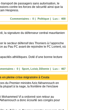
e transport de passagers sans autorisation, le
sions contre les forces de sécurité ainsi que la
ocain Hespress.
Commentaires :
0
|
Politique
|
Lus :
400
di, la signature du défenseur central mauritanien
cer le secteur défensif des Thoniers à l’approche
ion au Pau FC avant de rejoindre le FC Lorient, où
 capacités athlétiques. Doté d’une bonne lecture
mentaires :
0
|
Sport, Loisir, Détente
|
Lus :
467
s en pleine crise migratoire à Ceuta
ces du Premier ministre Aziz Akhannouch en
 plupart à la nage, la frontière de l'enclave
 roi Mohammed VI a ordonné son retour au
z Akhannouch a donc écourté ses congés pour
.