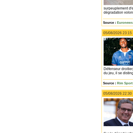
surpeuplement d'em
dégradation volont
Source :
Euronews
05/08/2026 23:15
Défenseur droitier
du jeu, il se dist
Source :
Rim Sport 
05/08/2026 22:30