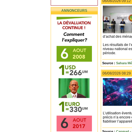
06/08/2026 09:12
ANNONCEURS
d’achat des ména
Les résultats de l
niveau national e
période.
Source :
Sahara Mé
06/08/2026 08:29
L’utilisation éven
précis n’a encore 
fiabiliser l’apparei
Source :
Capmad -