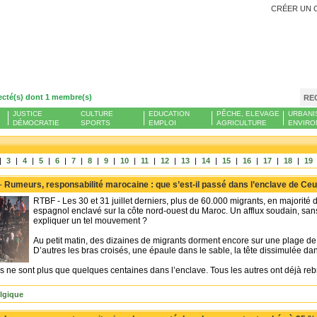
CRÉER UN 
ecté(s) dont 1 membre(s)
RE
JUSTICE
CULTURE
EDUCATION
PÊCHE, ELEVAGE
URBANI
DÉMOCRATIE
SPORTS
EMPLOI
AGRICULTURE
ENVIRO
|
3
|
4
|
5
|
6
|
7
|
8
|
9
|
10
|
11
|
12
|
13
|
14
|
15
|
16
|
17
|
18
|
19
 -
Rumeurs, responsabilité marocaine : que s’est-il passé dans l’enclave de Ceu
RTBF - Les 30 et 31 juillet derniers, plus de 60.000 migrants, en majorité 
espagnol enclavé sur la côte nord-ouest du Maroc. Un afflux soudain, sa
expliquer un tel mouvement ?
Au petit matin, des dizaines de migrants dorment encore sur une plage de
D’autres les bras croisés, une épaule dans le sable, la tête dissimulée da
ls ne sont plus que quelques centaines dans l’enclave. Tous les autres ont déjà re
lgique