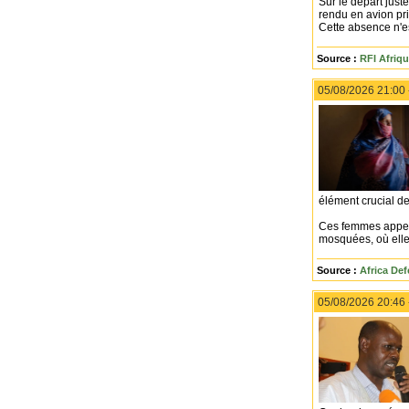
Sur le départ just
rendu en avion pri
Cette absence n'e
Source :
RFI Afriq
05/08/2026 21:00
élément crucial de
Ces femmes appelée
mosquées, où elle
Source :
Africa De
05/08/2026 20:46