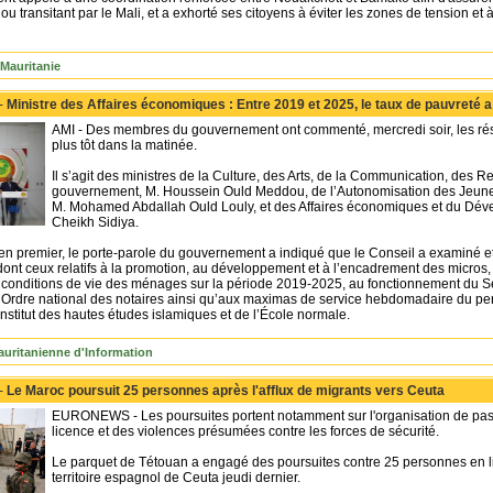
ou transitant par le Mali, et a exhorté ses citoyens à éviter les zones de tension et 
Mauritanie
 -
Ministre des Affaires économiques : Entre 2019 et 2025, le taux de pauvreté a
AMI - Des membres du gouvernement ont commenté, mercredi soir, les résul
plus tôt dans la matinée.
Il s’agit des ministres de la Culture, des Arts, de la Communication, des R
gouvernement, M. Houssein Ould Meddou, de l’Autonomisation des Jeunes, 
M. Mohamed Abdallah Ould Louly, et des Affaires économiques et du Dé
Cheikh Sidiya.
en premier, le porte-parole du gouvernement a indiqué que le Conseil a examiné et 
nt ceux relatifs à la promotion, au développement et à l’encadrement des micros, 
s conditions de vie des ménages sur la période 2019-2025, au fonctionnement du Sec
 l’Ordre national des notaires ainsi qu’aux maximas de service hebdomadaire du p
Institut des hautes études islamiques et de l’École normale.
uritanienne d'Information
 -
Le Maroc poursuit 25 personnes après l'afflux de migrants vers Ceuta
EURONEWS - Les poursuites portent notamment sur l'organisation de pass
licence et des violences présumées contre les forces de sécurité.
Le parquet de Tétouan a engagé des poursuites contre 25 personnes en li
territoire espagnol de Ceuta jeudi dernier.