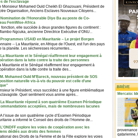
es de l’esclavage
e Monsieur Mohamed Ould Cheikh El Ghazouani, Président de
tre Organisation, Anciens Esclaves Nouveaux Citoyens...
 Nomination de l’Honorable Diye Ba au poste de Co-
seau FemWise-Africa
 fonction, elle succède à deux grandes figures du continent :
ambo-Ngcuka, ancienne Directrice Exécutive d’ONU...
- Programmes USAID en Mauritanie – Le projet Borgen
nnaire -- La Mauritanie, en Afrique de l'Ouest, est l'un des pays
e la planète. Les sécheresses récurrentes...
 La Mauritanie et le Sénégal réaffirment leur engagement à
ération dans la lutte contre la traite des personnes
 Mauritanie et le Sénégal réaffirment leur engagement à
pération dans la lutte contre la traite des...
- M. Mohamed Ould M’Bareck, nouveau président de SOS
osition naturelle vis-à-vis du pouvoir est celle d’une
ique"
BRÈVE
nsieur le Président, vous succédez à une figure emblématique
Mercato: Id
esclavagiste. Quel sentiment vous anime après...
- La Mauritanie répond à son quatrième Examen Périodique
ecommandations acceptées, mais de nombreuses lacunes
 l’issue de son quatrième cycle d’Examen Périodique
uritanie a informé le Conseil des droits de l’Homme de...
 L'ONDFF explore les voies de coopération avec les
provenance 
ens dédiés aux droits des femmes
qatarienne, l
ational des Droits de la Femme et de la Fille explore les voies