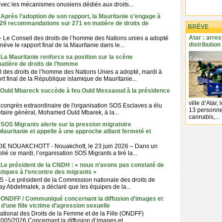
vec les mécanismes onusiens dédiés aux droits...
 Après l’adoption de son rapport, la Mauritanie s’engage à
29 recommandations sur 271 en matière de droits de
BRÈVE
Atar : arre
 Le Conseil des droits de l’homme des Nations unies a adopté
distributio
ève le rapport final de la Mauritanie dans le...
 La Mauritanie renforce sa position sur la scène
matière de droits de l’homme
l des droits de l’homme des Nations Unies a adopté, mardi à
rt final de la République islamique de Mauritanie...
- Ould Mbareck succède à feu Ould Messaoud à la présidence
ville d’Atar,
ongrès extraordinaire de l'organisation SOS Esclaves a élu
13 personnes
taire général, Mohamed Ould Mbarek, à la...
cannabis,...
 SOS Migrants alerte sur la pression migratoire
Mauritanie et appelle à une approche alliant fermeté et
E NOUAKCHOTT - Nouakchott, le 23 juin 2026 – Dans un
é ce mardi, l’organisation SOS Migrants a tiré la...
 Le président de la CNDH : « nous n’avons pas constaté de
tiques à l’encontre des migrants »
 Le président de la Commission nationale des droits de
y Abdelmalek, a déclaré que les équipes de la...
- ONDFF / Communiqué concernant la diffusion d’images et
d’une fille victime d’agression sexuelle
ational des Droits de la Femme et de la Fille (ONDFF)
05/2026 Concernant la diffusion d’images et...