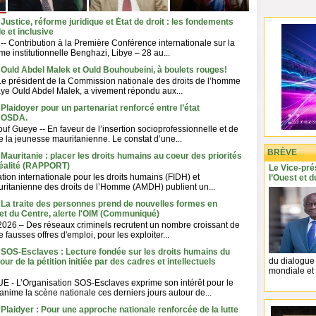
Justice, réforme juridique et État de droit : les fondements
e et inclusive
- Contribution à la Première Conférence internationale sur la
orme institutionnelle Benghazi, Libye – 28 au...
 Ould Abdel Malek et Ould Bouhoubeini, à boulets rouges!
 président de la Commission nationale des droits de l’homme
ye Ould Abdel Malek, a vivement répondu aux...
Plaidoyer pour un partenariat renforcé entre l’état
 COSDA.
 Gueye -- En faveur de l’insertion socioprofessionnelle et de
de la jeunesse mauritanienne. Le constat d’une...
BRÈVE
 Mauritanie : placer les droits humains au coeur des priorités
réalité (RAPPORT)
Le Vice-pré
tion internationale pour les droits humains (FIDH) et
l’Ouest et d
uritanienne des droits de l’Homme (AMDH) publient un...
 La traite des personnes prend de nouvelles formes en
 et du Centre, alerte l'OIM (Communiqué)
t 2026 – Des réseaux criminels recrutent un nombre croissant de
fausses offres d'emploi, pour les exploiter...
 SOS-Esclaves : Lecture fondée sur les droits humains du
du dialogue
ur de la pétition initiée par des cadres et intellectuels
mondiale et 
- L’Organisation SOS-Esclaves exprime son intérêt pour le
 anime la scène nationale ces derniers jours autour de...
 Plaidyer : Pour une approche nationale renforcée de la lutte