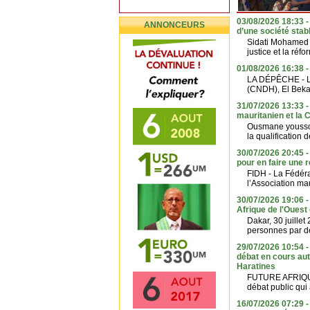
03/08/2026 18:33 - 
ANNONCEURS
d’une société stabl
Sidati Mohamed -
justice et la réf
01/08/2026 16:38 -
LA DÉPÊCHE - Le
(CNDH), El Beka
31/07/2026 13:33 - 
mauritanien et la
Ousmane youssouf
la qualification 
30/07/2026 20:45 -
pour en faire une 
FIDH - La Fédéra
l’Association ma
30/07/2026 19:06 -
Afrique de l'Ouest
Dakar, 30 juille
personnes par de 
29/07/2026 10:54 -
débat en cours auto
Haratines
FUTURE AFRIQUE 
débat public qui
16/07/2026 07:29 -