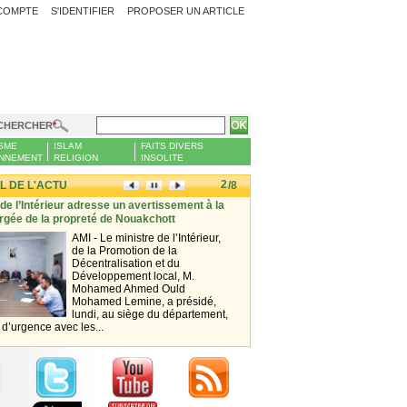
COMPTE
S'IDENTIFIER
PROPOSER UN ARTICLE
CHERCHER
SME
ISLAM
FAITS DIVERS
NNEMENT
RELIGION
INSOLITE
2
L DE L'ACTU
/8
 de l’Intérieur adresse un avertissement à la
Nouakchott face à la montée de l
rgée de la propreté de Nouakchott
simple marche vire au cauchem
AMI - Le ministre de l’Intérieur,
SHEMS
de la Promotion de la
chaque s
Décentralisation et du
pratiqu
Développement local, M.
habitu
Mohamed Ahmed Ould
quotid
Mohamed Lemine, a présidé,
beauco
lundi, au siège du département,
de bien
d’urgence avec les...
Paisiblement, il...