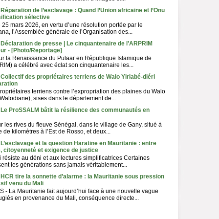
 Réparation de l’esclavage : Quand l’Union africaine et l’Onu
sification sélective
5 mars 2026, en vertu d’une résolution portée par le
na, l’Assemblée générale de l’Organisation des...
 Déclaration de presse | Le cinquantenaire de l’ARPRIM
ur - [Photo/Reportage]
our la Renaissance du Pulaar en République Islamique de
IM) a célébré avec éclat son cinquantenaire les...
Collectif des propriétaires terriens de Walo Yirlabé-diéri
aration
propriétaires terriens contre l’expropriation des plaines du Walo
 (Walodiane), sises dans le département de...
- Le ProSSALM bâtit la résilience des communautés en
les rives du fleuve Sénégal, dans le village de Gany, situé à
 de kilomètres à l’Est de Rosso, et deux...
 L’esclavage et la question Haratine en Mauritanie : entre
e, citoyenneté et exigence de justice
résiste au déni et aux lectures simplificatrices Certaines
sent les générations sans jamais véritablement...
 HCR tire la sonnette d’alarme : la Mauritanie sous pression
sif venu du Mali
 La Mauritanie fait aujourd’hui face à une nouvelle vague
fugiés en provenance du Mali, conséquence directe...