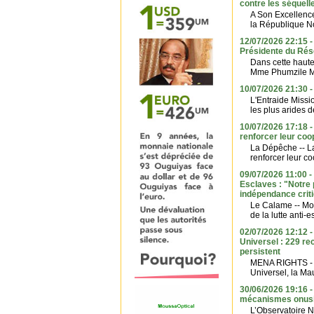
contre les séquell
A Son Excellenc
la République No
12/07/2026 22:15 -
Présidente du Ré
Dans cette haute
Mme Phumzile Ml
10/07/2026 21:30 
L'Entraide Missio
les plus arides d
10/07/2026 17:18 -
renforcer leur coop
La Dépêche -- La
renforcer leur coo
09/07/2026 11:00 
Esclaves : "Notre p
indépendance crit
Le Calame -- Mo
de la lutte anti-
02/07/2026 12:12 
Universel : 229 r
persistent
MENA RIGHTS - A
Universel, la Ma
30/06/2026 19:16 -
mécanismes onusi
L’Observatoire N