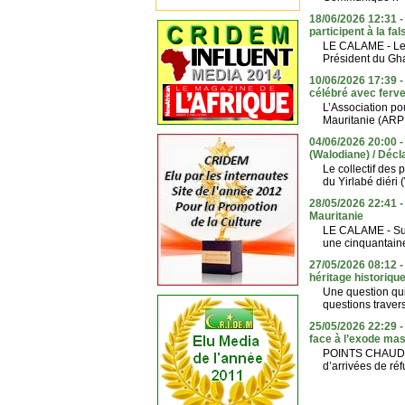
18/06/2026 12:31 -
participent à la fal
LE CALAME - Le 2
Président du Gha
10/06/2026 17:39 -
célébré avec ferve
L’Association p
Mauritanie (ARPR
04/06/2026 20:00 - 
(Walodiane) / Décl
Le collectif des 
du Yirlabé diéri
28/05/2026 22:41 
Mauritanie
LE CALAME - Sur 
une cinquantaine
27/05/2026 08:12 -
héritage historiqu
Une question qui 
questions traver
25/05/2026 22:29 -
face à l’exode mas
POINTS CHAUDS -
d’arrivées de ré