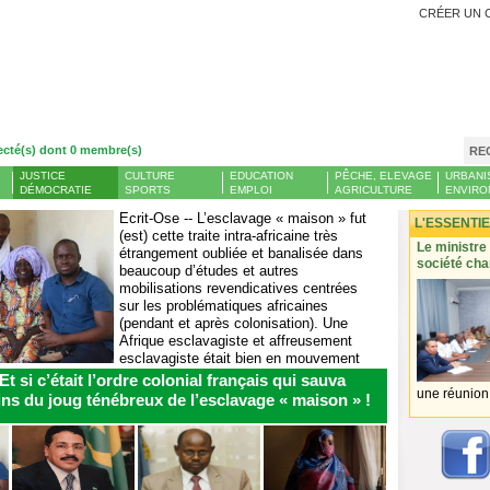
CRÉER UN 
ecté(s) dont 0 membre(s)
RE
JUSTICE
CULTURE
EDUCATION
PÊCHE, ELEVAGE
URBANI
DÉMOCRATIE
SPORTS
EMPLOI
AGRICULTURE
ENVIRO
Ecrit-Ose -- L’esclavage « maison » fut
L'ESSENTIE
(est) cette traite intra-africaine très
 grande
Banque centrale : le taux de chômage en Mauritanie a
Le ministre
étrangement oubliée et banalisée dans
atteint 13 % et l’emploi a reculé l’année dernière
société cha
beaucoup d’études et autres
côtés
SAHARA MEDIAS - Le rapport
mobilisations revendicatives centrées
nstitue
annuel de la Banque centrale
sur les problématiques africaines
r
mauritanienne pour l’année
(pendant et après colonisation). Une
 Une
2025 a révélé une hausse du
Afrique esclavagiste et affreusement
 portée
taux de chômage en Mauritanie
esclavagiste était bien en mouvement
 l’une
désormais à 13,12 % au cours
au cœur du continent...
Et si c’était l’ordre colonial français qui sauva
du quatrième trimestre de
l’année, contre...
une réunion 
ains du joug ténébreux de l’esclavage « maison » !