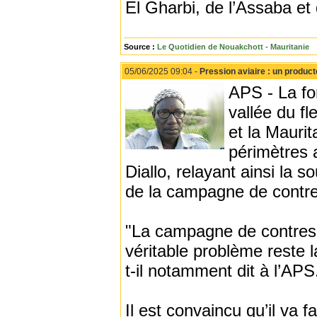
El Gharbi, de l’Assaba e
Source :
Le Quotidien de Nouakchott - Mauritanie
05/06/2025 09:04 -
Pression aviaire : un producte
APS - La for
vallée du fl
et la Maurit
périmètres
Diallo, relayant ainsi la 
de la campagne de contre
"La campagne de contresa
véritable problème reste la
t-il notamment dit à l’APS
Il est convaincu qu’il va fa