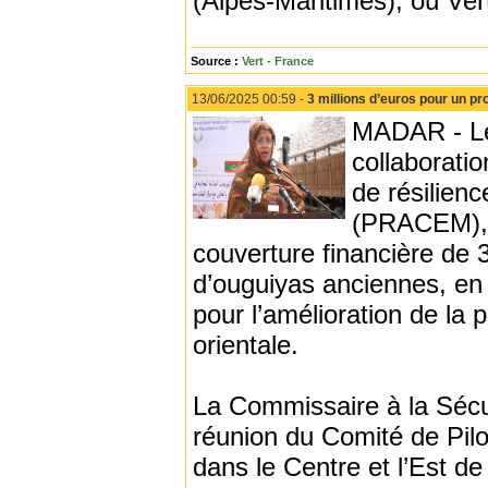
(Alpes-Maritimes), où Ver
Source :
Vert - France
13/06/2025 00:59 -
3 millions d’euros pour un pr
MADAR - Le 
collaboratio
de résilienc
(PRACEM), q
couverture financière de 3 
d’ouguiyas anciennes, e
pour l’amélioration de la 
orientale.
La Commissaire à la Sécur
réunion du Comité de Pilo
dans le Centre et l’Est de