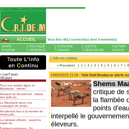
Authentification
Pour S'authentifier veuillez fournir votre
Pseudo et Mot de passer et cliquez sur : Se
connecter
Pseudo
ACCUEIL
Vous êtes 4512 connecté(s) dont 0 membre(s)
Liste des membres en ligne (0)
SANTÉ
POLITIQUE
ECONOMIE
JUSTICE
CULTURE
Mot de passe
HYGIÈNE
GÉNÉRALE
FINANCE
DÉMOCRATIE
SPORTS
L'info en continu
< Precedent
|
1
|
2
|
3
|
4
|
5
|
6
|
7
|
Mot de passe oublié
+ Lus/7 jours
19/06/2025 21:00 -
Yahi Ould Boubacar alerte sur
/30 jours
Shems Maa
Pour une retraite digne en
Mauritanie : relever...
critique de
Aéroport de Nouakchott : baisse
des tarifs du...
la flambée d
La Mauritanie lance une
points d’ea
campagne de semis...
Nouakchott face à la montée de
interpellé le gouvernement
l’insécurité...
La mémoire effacée : quand la
éleveurs.
mairie de...
Examens nationaux : En