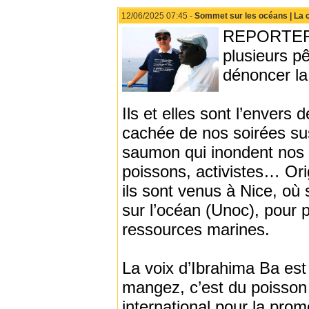
12/06/2025 07:45 -
Sommet sur les océans | La c
REPORTERRE
plusieurs pê
dénoncer la
Ils et elles sont l’envers
cachée de nos soirées su
saumon qui inondent nos 
poissons, activistes… Ori
ils sont venus à Nice, où
sur l’océan (Unoc), pour p
ressources marines.
La voix d’Ibrahima Ba est
mangez, c’est du poisson v
international pour la pro