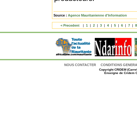
Source :
Agence Mauritanienne d'Information
< Precedent
|
1
|
2
|
3
|
4
|
5
|
6
|
7
|
NOUS CONTACTER
CONDITIONS GENERAL
Copyright
CRIDEM (Carref
Enseigne de Cridem C