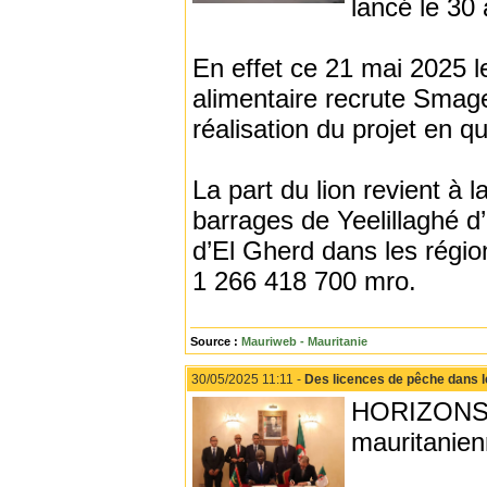
lancé le 30 a
En effet ce 21 mai 2025 le
alimentaire recrute Smag
réalisation du projet en q
La part du lion revient à
barrages de Yeelillaghé d
d’El Gherd dans les régi
1 266 418 700 mro.
Source :
Mauriweb - Mauritanie
30/05/2025 11:11 -
Des licences de pêche dans l
HORIZONS -
mauritanien