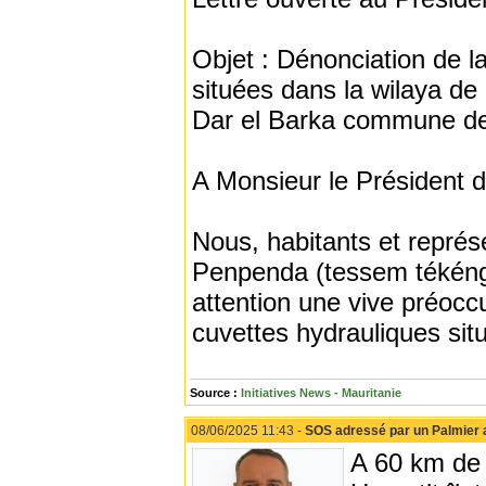
Objet : Dénonciation de l
situées dans la wilaya d
Dar el Barka commune de
A Monsieur le Président 
Nous, habitants et représ
Penpenda (tessem tékéngu
attention une vive préocc
cuvettes hydrauliques situé
Source :
Initiatives News - Mauritanie
08/06/2025 11:43 -
SOS adressé par un Palmier a
A 60 km de