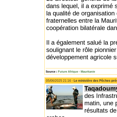
dans lequel, il a exprimé 
la qualité de organisation 
fraternelles entre la Maur
coopération bilatérale dan
Il a également salué la p
soulignant le rôle pionnie
développement agricole su
Source :
Future Afrique - Mauritanie
05/06/2025 21:16 -
Le ministère des Pêches prése
Taqadoum
des Infrastr
matin, une p
résultats de