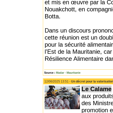
et mis en œuvre par la C
Nouakchott, en compagnie
Botta.
Dans un discours prononc
cette réunion est un do
pour la sécurité alimenta
l’Est de la Mauritanie, ca
Résilience Alimentaire da
Source :
Madar - Mauritanie
12/06/2025 13:51 -
Un décret pour la valorisatio
Le Calame
aux produit
des Ministr
promotion e