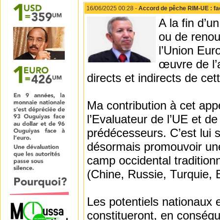
16/06/2025 00:28 -
Accord de pêche RIM-UE : faci
A la fin d’u
ou de renouv
l’Union Eur
œuvre de l’
directs et indirects de cet
Ma contribution à cet appe
l’Evaluateur de l’UE et de
prédécesseurs. C’est lui s
désormais promouvoir une 
camp occidental traditio
(Chine, Russie, Turquie, Br
Les potentiels nationaux 
constitueront, en conséque