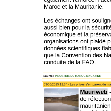
Maroc et la Mauritanie.
Les échanges ont souligné
aussi bien pour la sécuri
économique et la préserv
organisations ont plaidé 
données scientifiques fiab
que la Convention des Nat
conduite de la FAO.
Source :
INDUSTRIE DU MAROC MAGAZINE
03/06/2025 12:34 -
Les privés s’emparent du mar
Mauriweb
-
de réfectio
mauritanien 