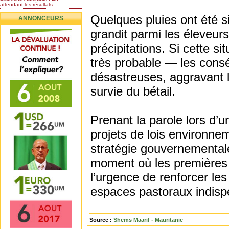
attendant les résultats
Nomination de l’Honorable Diye
Quelques pluies ont été si
ANNONCEURS
Ba au poste de...
Mauritanie : les résultats du
grandit parmi les éleveur
baccalauréat 2026...
précipitations. Si cette 
Mauritanie : Les 10 premiers au
BEPC 2026
très probable — les consé
Un syndicat de l’enseignement
rejette la...
désastreuses, aggravant l
survie du bétail.
Prenant la parole lors d
projets de lois environnem
stratégie gouvernementale
moment où les premières 
l’urgence de renforcer les
espaces pastoraux indispe
Source :
Shems Maarif - Mauritanie