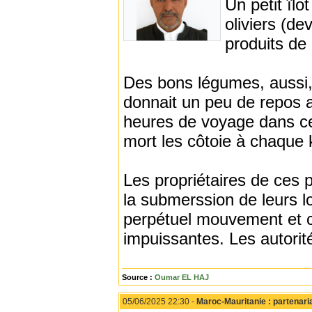
Un petit îlo
oliviers (de
produits de 
Des bons légumes, aussi, 
donnait un peu de repos 
heures de voyage dans cet
mort les côtoie à chaque 
Les propriétaires de ces p
la submerssion de leurs l
perpétuel mouvement et co
impuissantes. Les autorité
Source :
Oumar EL HAJ
05/06/2025 22:30 -
Maroc-Mauritanie : partenari