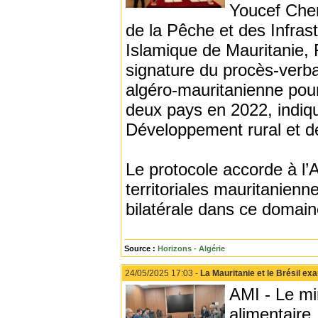
Youcef Cherf
de la Pêche et des Infras
Islamique de Mauritanie, 
signature du procès-verba
algéro-mauritanienne pour
deux pays en 2022, indiq
Développement rural et d
Le protocole accorde à l’
territoriales mauritanien
bilatérale dans ce domain
Source :
Horizons - Algérie
24/05/2025 17:03 -
La Mauritanie et le Brésil e
AMI - Le min
alimentaire