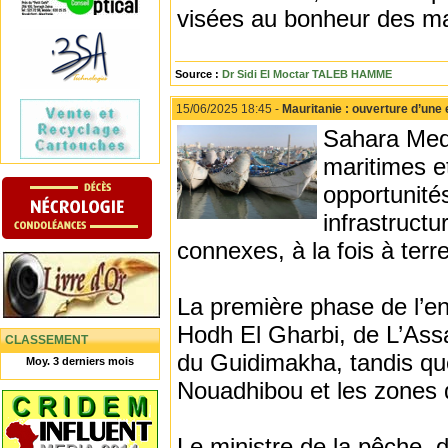
visées au bonheur des ma
Source :
Dr Sidi El Moctar TALEB HAMME
15/06/2025 18:45 -
Mauritanie : ouverture d’une 
Sahara Medi
maritimes e
opportunités
infrastructu
connexes, à la fois à terr
La première phase de l’en
Hodh El Gharbi, de L’Ass
CLASSEMENT
du Guidimakha, tandis qu
Moy. 3 derniers mois
Nouadhibou et les zones d
Le ministre de la pêche, d