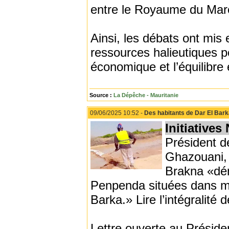
entre le Royaume du Maro
Ainsi, les débats ont mis
ressources halieutiques p
économique et l’équilibre
Source :
La Dépêche - Mauritanie
09/06/2025 10:52 -
Des habitants de Dar El Bark
Initiatives
Président d
Ghazouani, 
Brakna «dén
Penpenda situées dans m
Barka.» Lire l’intégralité de
Lettre ouverte au Préside