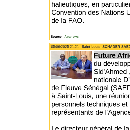
halieutiques, en particuli
Convention des Nations Un
de la FAO.
Source :
Apanews
05/06/2025 21:21 -
Saint-Louis: SONADER-SAED-
Future Afr
du dévelop
Sid'Ahmed ,
nationale D
de Fleuve Sénégal (SAED)
à Saint-Louis, une réunion
personnels techniques et 
représentants de l'Agence
Le directeur général de 