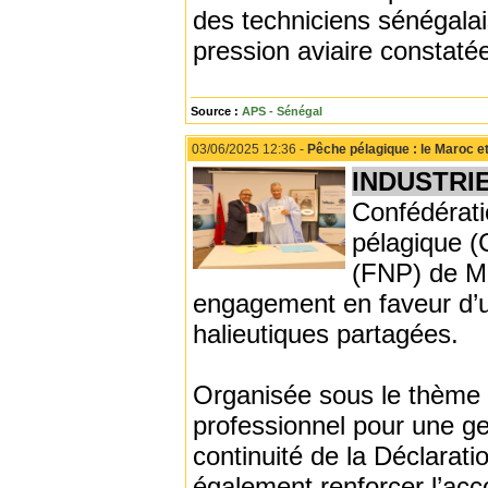
des techniciens sénégalais
pression aviaire constatée
Source :
APS - Sénégal
03/06/2025 12:36 -
Pêche pélagique : le Maroc et
INDUSTRI
Confédérati
pélagique (
(FNP) de Ma
engagement en faveur d’u
halieutiques partagées.
Organisée sous le thème 
professionnel pour une ges
continuité de la Déclaratio
également renforcer l’acc