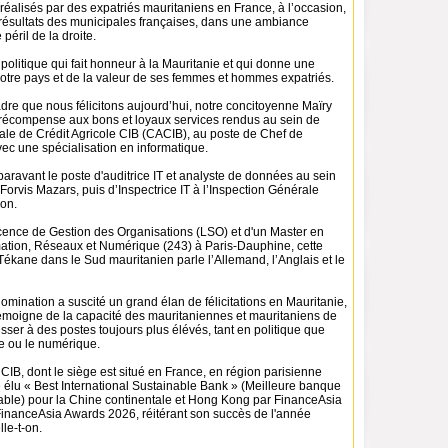
 réalisés par des expatriés mauritaniens en France, à l’occasion,
résultats des municipales françaises, dans une ambiance
 péril de la droite.
olitique qui fait honneur à la Mauritanie et qui donne une
tre pays et de la valeur de ses femmes et hommes expatriés.
dre que nous félicitons aujourd’hui, notre concitoyenne Maïry
écompense aux bons et loyaux services rendus au sein de
rale de Crédit Agricole CIB (CACIB), au poste de Chef de
vec une spécialisation en informatique.
aravant le poste d'auditrice IT et analyste de données au sein
 Forvis Mazars, puis d’Inspectrice IT à l’Inspection Générale
-on.
icence de Gestion des Organisations (LSO) et d'un Master en
ation, Réseaux et Numérique (243) à Paris-Dauphine, cette
Tékane dans le Sud mauritanien parle l’Allemand, l’Anglais et le
mination a suscité un grand élan de félicitations en Mauritanie,
émoigne de la capacité des mauritaniennes et mauritaniens de
isser à des postes toujours plus élévés, tant en politique que
e ou le numérique.
 CIB, dont le siège est situé en France, en région parisienne
 élu « Best International Sustainable Bank » (Meilleure banque
rable) pour la Chine continentale et Hong Kong par FinanceAsia
inanceAsia Awards 2026, réitérant son succès de l'année
le-t-on.