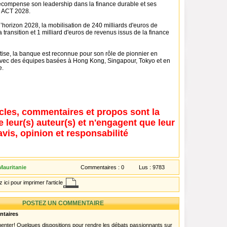
 récompense son leadership dans la finance durable et ses
« ACT 2028.
’horizon 2028, la mobilisation de 240 milliards d'euros de
 transition et 1 milliard d'euros de revenus issus de la finance
tise, la banque est reconnue pour son rôle de pionnier en
avec des équipes basées à Hong Kong, Singapour, Tokyo et en
e.
icles, commentaires et propos sont la
e leur(s) auteur(s) et n'engagent que leur
avis, opinion et responsabilité
Mauritanie
Commentaires :
0
Lus :
9783
 ici pour imprimer l'article
POSTEZ UN COMMENTAIRE
ntaires
menter! Quelques dispositions pour rendre les débats passionnants sur