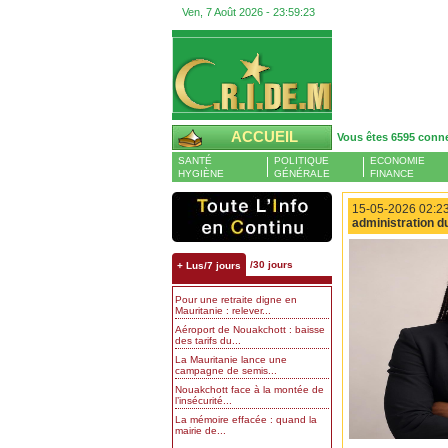
Ven, 7 Août 2026 -
23:59:24
ACCUEIL
Vous êtes 6595 conn
SANTÉ
POLITIQUE
ECONOMIE
HYGIÈNE
GÉNÉRALE
FINANCE
15-05-2026 02:23
administration d
/30 jours
+ Lus/7 jours
Pour une retraite digne en
Mauritanie : relever...
Aéroport de Nouakchott : baisse
des tarifs du...
La Mauritanie lance une
campagne de semis...
Nouakchott face à la montée de
l’insécurité...
La mémoire effacée : quand la
mairie de...