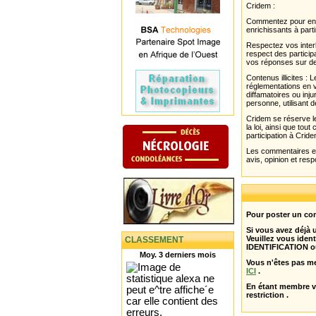
Cridem :
Commentez pour enri
enrichissants à parti
Respectez vos interl
respect des partici
vos réponses sur de
Contenus illicites :
réglementations en v
diffamatoires ou inju
personne, utilisant d
Cridem se réserve le
la loi, ainsi que to
participation à Cride
Les commentaires et 
avis, opinion et resp
Pour poster un com
Si vous avez déjà
Veuillez vous ident
CLASSEMENT
IDENTIFICATION o
Moy. 3 derniers mois
Vous n'êtes pas m
ICI
.
En étant membre 
restriction .