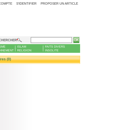
COMPTE
S'IDENTIFIER
PROPOSER UN ARTICLE
CHERCHER
SME
ISLAM
FAITS DIVERS
NNEMENT
RELIGION
INSOLITE
es (0)