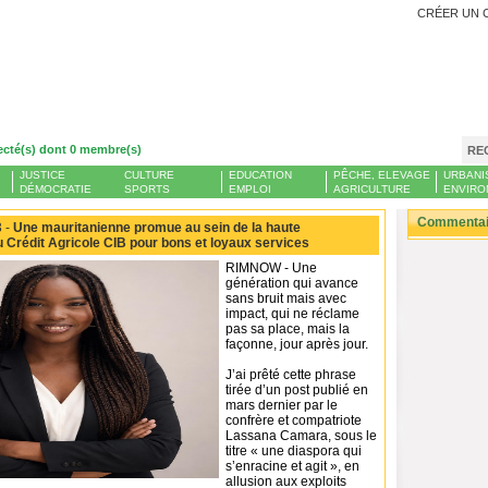
CRÉER UN 
ecté(s) dont 0 membre(s)
RE
JUSTICE
CULTURE
EDUCATION
PÊCHE, ELEVAGE
URBANI
DÉMOCRATIE
SPORTS
EMPLOI
AGRICULTURE
ENVIRO
Commentair
 -
Une mauritanienne promue au sein de la haute
u Crédit Agricole CIB pour bons et loyaux services
RIMNOW - Une
génération qui avance
sans bruit mais avec
impact, qui ne réclame
pas sa place, mais la
façonne, jour après jour.
J’ai prêté cette phrase
tirée d’un post publié en
mars dernier par le
confrère et compatriote
Lassana Camara, sous le
titre « une diaspora qui
s’enracine et agit », en
allusion aux exploits