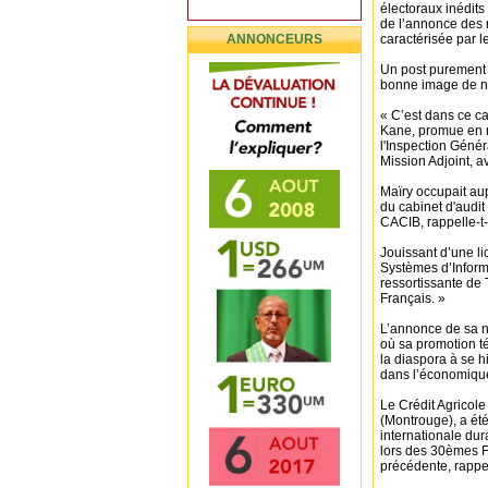
électoraux inédits
de l’annonce des 
ANNONCEURS
caractérisée par le
Un post purement p
bonne image de no
« C’est dans ce ca
Kane, promue en r
l'Inspection Géné
Mission Adjoint, a
Maïry occupait aup
du cabinet d'audit
CACIB, rappelle-t
Jouissant d’une l
Systèmes d’Inform
ressortissante de 
Français. »
L’annonce de sa no
où sa promotion t
la diaspora à se h
dans l’économiqu
Le Crédit Agricole
(Montrouge), a été
internationale du
lors des 30èmes F
précédente, rappel