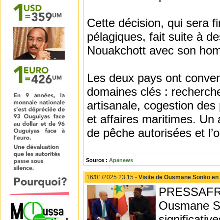
Cette décision, qui sera f
pélagiques, fait suite à d
Nouakchott avec son homo
Les deux pays ont convenu
domaines clés : recherche 
artisanale, cogestion des
et affaires maritimes. Un 
de pêche autorisées et l’
Source :
Apanews
16/01/2025 23:15 -
Visite de Ousmane Sonko en 
PRESSAFRIK 
Ousmane So
significativ