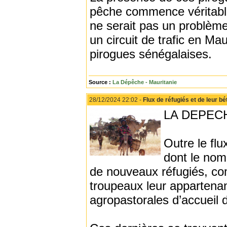
pêche commence véritabl
ne serait pas un problème
un circuit de trafic en Ma
pirogues sénégalaises.
Source :
La Dépêche - Mauritanie
28/12/2024 22:02 -
Flux de réfugiés et de leur 
LA DEPECH
Outre le flu
dont le nom
de nouveaux réfugiés, co
troupeaux leur appartenan
agropastorales d’accueil 