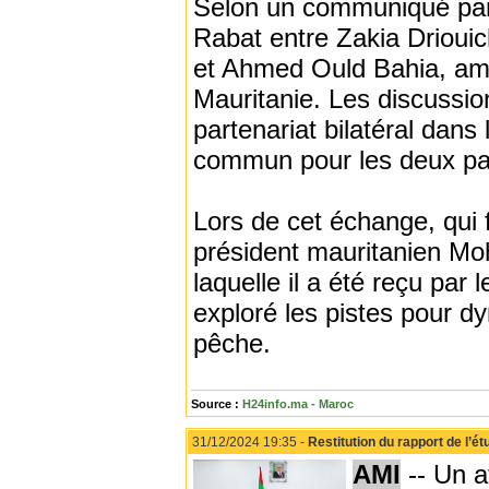
Selon un communiqué parv
Rabat entre Zakia Driouic
et Ahmed Ould Bahia, am
Mauritanie. Les discussio
partenariat bilatéral dans
commun pour les deux pa
Lors de cet échange, qui f
président mauritanien M
laquelle il a été reçu pa
exploré les pistes pour d
pêche.
Source :
H24info.ma - Maroc
31/12/2024 19:35 -
Restitution du rapport de l’
AMI
-- Un at