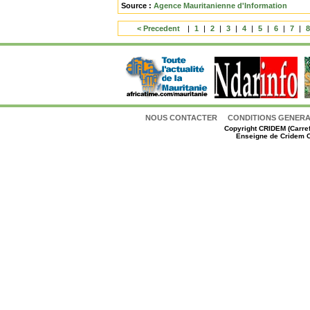
Source :
Agence Mauritanienne d'Information
< Precedent
|
1
|
2
|
3
|
4
|
5
|
6
|
7
|
NOUS CONTACTER
CONDITIONS GENERAL
Copyright
CRIDEM (Carref
Enseigne de Cridem C