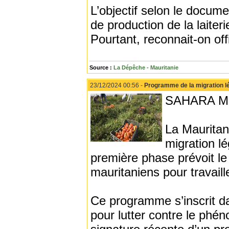
L’objectif selon le docum
de production de la laiter
Pourtant, reconnait-on offi
Source :
La Dépêche - Mauritanie
23/12/2024 00:56 -
Programme de la migration lé
SAHARA ME
La Maurita
migration l
première phase prévoit le
mauritaniens pour travail
Ce programme s’inscrit da
pour lutter contre le phé