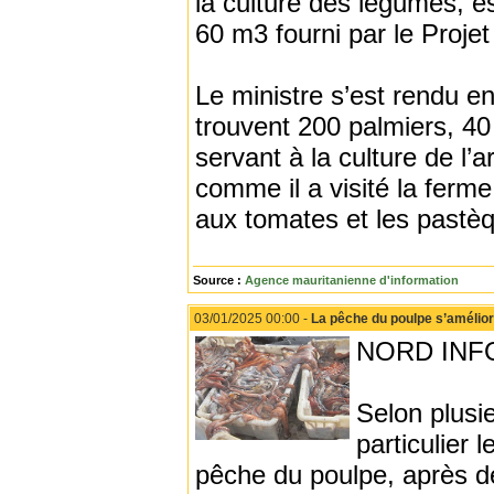
la culture des légumes, es
60 m3 fourni par le Proje
Le ministre s’est rendu en
trouvent 200 palmiers, 4
servant à la culture de l’
comme il a visité la ferm
aux tomates et les pastè
Source :
Agence mauritanienne d'information
03/01/2025 00:00 -
La pêche du poulpe s’améliore
NORD INFO 
Selon plusi
particulier 
pêche du poulpe, après de