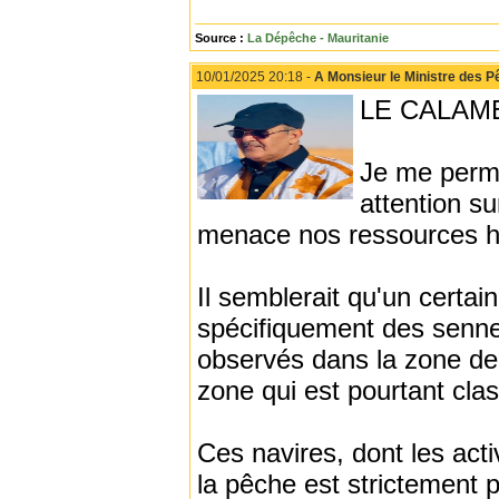
Source :
La Dépêche - Mauritanie
10/01/2025 20:18 -
A Monsieur le Ministre des 
LE CALAME
Je me perme
attention su
menace nos ressources ha
Il semblerait qu'un certa
spécifiquement des senneu
observés dans la zone de
zone qui est pourtant cla
Ces navires, dont les act
la pêche est strictement 