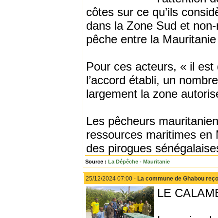
côtes sur ce qu’ils consi
dans la Zone Sud et non-
pêche entre la Mauritanie
Pour ces acteurs, « il est
l’accord établi, un nomb
largement la zone autoris
Les pêcheurs mauritaniens
ressources maritimes en 
des pirogues sénégalaises
Source :
La Dépêche - Mauritanie
25/12/2024 07:00 -
La commune de Ghabou reçoit 
LE CALAME 