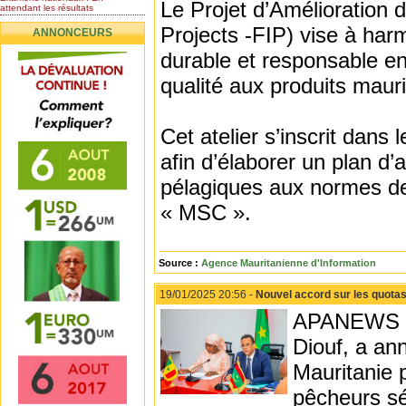
Le Projet d’Amélioration 
attendant les résultats
Nomination de l’Honorable Diye
Projects -FIP) vise à harm
ANNONCEURS
Ba au poste de...
Mauritanie : les résultats du
durable et responsable en 
baccalauréat 2026...
qualité aux produits mauri
Mauritanie : Les 10 premiers au
BEPC 2026
Un syndicat de l’enseignement
rejette la...
Cet atelier s’inscrit dans
afin d’élaborer un plan d’
pélagiques aux normes de
« MSC ».
Source :
Agence Mauritanienne d'Information
19/01/2025 20:56 -
Nouvel accord sur les quota
APANEWS - L
Diouf, a an
Mauritanie 
pêcheurs sé