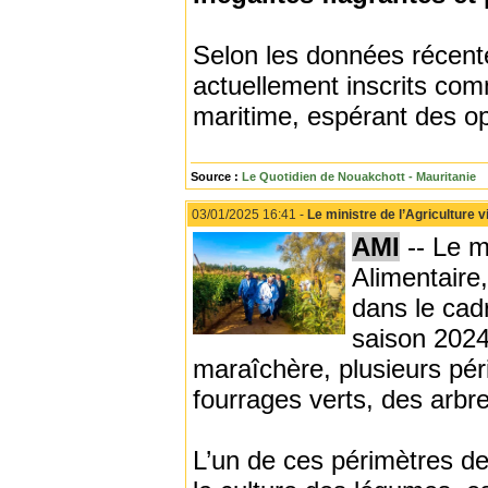
Selon les données récent
actuellement inscrits co
maritime, espérant des op
Source :
Le Quotidien de Nouakchott - Mauritanie
03/01/2025 16:41 -
Le ministre de l’Agriculture 
AMI
-- Le m
Alimentaire
dans le cad
saison 2024
maraîchère, plusieurs pér
fourrages verts, des arbr
L’un de ces périmètres de