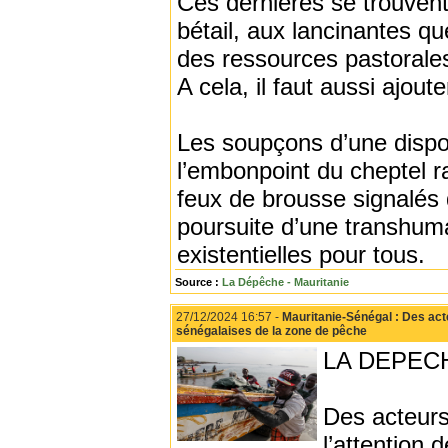
Ces dernières se trouvent
bétail, aux lancinantes qu
des ressources pastorale
A cela, il faut aussi ajou
Les soupçons d’une dispon
l’embonpoint du cheptel r
feux de brousse signalés 
poursuite d’une transhum
existentielles pour tous.
Source :
La Dépêche - Mauritanie
27/12/2024 16:57 -
Mauritanie-Sénégal : Des act
sénégalaises de la zone de pêche
LA DEPECH
Des acteurs
l’attention 