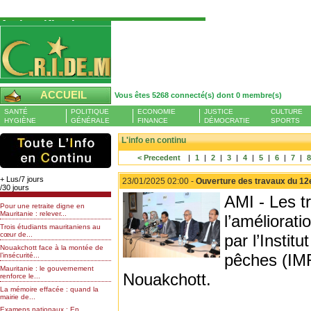
Authentification
Pour S'authentifier veuillez fournir votre
Pseudo et Mot de passer et cliquez sur : Se
connecter
Pseudo
ACCUEIL
Vous êtes 5268 connecté(s) dont 0 membre(s)
Liste des membres en ligne (0)
SANTÉ
POLITIQUE
ECONOMIE
JUSTICE
CULTURE
Mot de passe
HYGIÈNE
GÉNÉRALE
FINANCE
DÉMOCRATIE
SPORTS
L'info en continu
< Precedent
|
1
|
2
|
3
|
4
|
5
|
6
|
7
|
Mot de passe oublié
+ Lus/7 jours
23/01/2025 02:00 -
Ouverture des travaux du 12e
/30 jours
AMI - Les t
Pour une retraite digne en
Mauritanie : relever...
l’améliorat
Trois étudiants mauritaniens au
cœur de...
par l’Insti
Nouakchott face à la montée de
pêches (IMR
l’insécurité...
Mauritanie : le gouvernement
Nouakchott.
renforce le...
La mémoire effacée : quand la
mairie de...
Examens nationaux : En