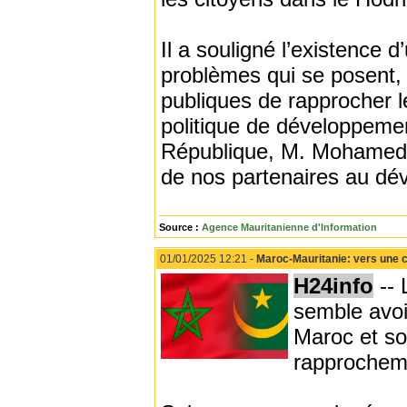
Il a souligné l’existence d
problèmes qui se posent, e
publiques de rapprocher l
politique de développeme
République, M. Mohamed O
de nos partenaires au dé
Source :
Agence Mauritanienne d'Information
01/01/2025 12:21 -
Maroc-Mauritanie: vers une 
H24info
-- 
semble avoi
Maroc et s
rapprocheme