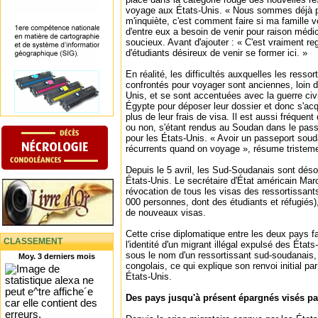
voyage aux États-Unis. « Nous sommes déjà p
m'inquiète, c'est comment faire si ma famille ve
d'entre eux a besoin de venir pour raison médic
soucieux. Avant d'ajouter : « C'est vraiment r
d'étudiants désireux de venir se former ici. »
En réalité, les difficultés auxquelles les resso
confrontés pour voyager sont anciennes, loin d
Unis, et se sont accentuées avec la guerre civi
Égypte pour déposer leur dossier et donc s'ac
plus de leur frais de visa. Il est aussi fréque
ou non, s'étant rendus au Soudan dans le pass
pour les États-Unis. « Avoir un passeport sou
récurrents quand on voyage », résume triste
Depuis le 5 avril, les Sud-Soudanais sont déso
États-Unis. Le secrétaire d'État américain Ma
révocation de tous les visas des ressortissan
000 personnes, dont des étudiants et réfugiés),
de nouveaux visas.
Cette crise diplomatique entre les deux pays fa
CLASSEMENT
l'identité d'un migrant illégal expulsé des Éta
sous le nom d'un ressortissant sud-soudanais, 
Moy. 3 derniers mois
congolais, ce qui explique son renvoi initial p
États-Unis.
Des pays jusqu'à présent épargnés visés par