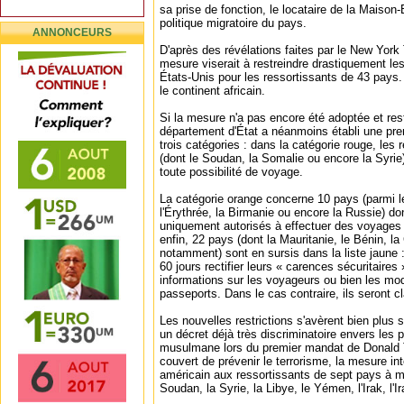
sa prise de fonction, le locataire de la Maison
politique migratoire du pays.
ANNONCEURS
D'après des révélations faites par le New Yor
mesure viserait à restreindre drastiquement les
États-Unis pour les ressortissants de 43 pays.
le continent africain.
Si la mesure n'a pas encore été adoptée et res
département d'État a néanmoins établi une premi
trois catégories : dans la catégorie rouge, les
(dont le Soudan, la Somalie ou encore la Syrie)
toute possibilité de voyage.
La catégorie orange concerne 10 pays (parmi l
l'Érythrée, la Birmanie ou encore la Russie) do
uniquement autorisés à effectuer des voyages d
enfin, 22 pays (dont la Mauritanie, le Bénin, l
notamment) sont en sursis dans la liste jaune :
60 jours rectifier leurs « carences sécuritaires
informations sur les voyageurs ou bien les mod
passeports. Dans le cas contraire, ils seront c
Les nouvelles restrictions s'avèrent bien plus 
un décret déjà très discriminatoire envers les
musulmane lors du premier mandat de Donald 
couvert de prévenir le terrorisme, la mesure inte
américain aux ressortissants de sept pays à m
Soudan, la Syrie, la Libye, le Yémen, l'Irak, l'I