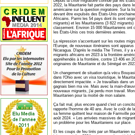
Depuis la crise migratoire connue par les États
2022, la Mauritanie fait partie des pays dans le
américaine sur la question migratoire. Sur la li
devant être expulsés des États-Unis prochain
Africains. Parmi les 54 pays dont ils sont orig
migrants) et les Mauritaniens (3 822 migrants) 
classement. Environ 15 000 Mauritaniens ont qu
les États-Unis ces trois dernières années.
La répression s'accentuant sur les routes migra
l'Europe, de nouveaux itinéraires sont apparus 
Nicaragua. D'après le média The Times, il y a 
migrants africains en 2023 à la frontière améri
appréhendés à la frontière, contre 13 406 en 2
originaires de Mauritanie et du Sénégal en 202
Un changement de situation qu'a vécu Bouyasi
dans l'Ohio avec un visa touristique, le Maurita
directement impactée. « Je travaillais dans un
gagnais bien ma vie. Mais avec la main-d'œuv
nouveaux migrants, j'ai perdu mon travail. Mo
Mauritanien pour la moitié de mon salaire.
Ça fait mal, plus encore quand c'est un concito
rapporte l'homme de 40 ans. Avec le coût de la 
sa femme quittent leur maison de Farmville po
août 2024. « Les arrivées massives de migran
un problème pour les Mauritaniens sur place.
Et les coups de feu tirés par un Mauritanien 