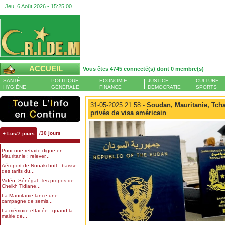
Jeu, 6 Août 2026 -
15:25:01
ACCUEIL
Vous êtes 4745 connecté(s) dont 0 membre(s)
SANTÉ
POLITIQUE
ECONOMIE
JUSTICE
CULTURE
HYGIÈNE
GÉNÉRALE
FINANCE
DÉMOCRATIE
SPORTS
31-05-2025 21:58 -
Soudan, Mauritanie, Tcha
privés de visa américain
/30 jours
+ Lus/7 jours
Pour une retraite digne en
Mauritanie : relever...
Aéroport de Nouakchott : baisse
des tarifs du...
Vidéo. Sénégal : les propos de
Cheikh Tidiane...
La Mauritanie lance une
campagne de semis...
La mémoire effacée : quand la
mairie de...