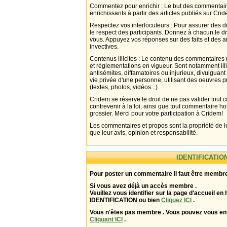
Commentez pour enrichir : Le but des commentair
enrichissants à partir des articles publiés sur Cri
Respectez vos interlocuteurs : Pour assurer des d
le respect des participants. Donnez à chacun le d
vous. Appuyez vos réponses sur des faits et des 
invectives.
Contenus illicites : Le contenu des commentaires n
et réglementations en vigueur. Sont notamment illi
antisémites, diffamatoires ou injurieux, divulguant
vie privée d'une personne, utilisant des oeuvres p
(textes, photos, vidéos...).
Cridem se réserve le droit de ne pas valider tout
contrevenir à la loi, ainsi que tout commentaire h
grossier. Merci pour votre participation à Cridem!
Les commentaires et propos sont la propriété de l
que leur avis, opinion et responsabilité.
IDENTIFICATIO
Pour poster un commentaire il faut être membre
Si vous avez déjà un accès membre .
Veuillez vous identifier sur la page d'accueil en 
IDENTIFICATION ou bien
Cliquez ICI
.
Vous n'êtes pas membre . Vous pouvez vous enr
Cliquant ICI
.