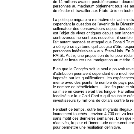
de 14 millions avaient postulé espérant décr
personnes au maximum obtiennent tous les an
de résider et travailler aux États-Unis en toute 
La politique migratoire restrictive de l'adminis
cependant la question de l'avenir de la Diversi
collimateur des conservateurs depuis des décen
est l'objet de vives critiques depuis son lance
controverses ne sont pas nouvelles, il sembl
l'ait autant menacé et attaqué que Donald Tru
a dénigré ce système qu'il accuse d'être respo
personnes indésirables » aux États-Unis. En 2
RAISE Act », une proposition de loi pour réduir
moitié et instaurer une immigration au mérite. 
Bien que le Congrès soit le seul a pouvoir reve
d'attribution pourraient cependant être modifiée
imposés sur les qualifications, les expérience
mérite avec des points, le nombre de pays pour
le nombre de bénéficiaires… Une fin pure et s
sa mise en œuvre serait très longue. Par aill
focalisé sur la « Gold Card » qu'il souhaite crée
investisseurs (5 millions de dollars contre la 
Pendant ce temps, outre les migrants illégaux,
lourdement touchés : environ 4 700 ont vu leur 
sans motif ces dernières semaines. Bien que 
réactivés, la peur et l'incertitude demeurent ca
pour permettre une résiliation définitive.