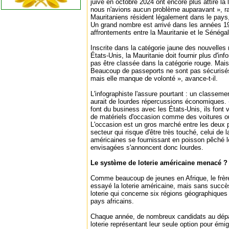
juive en octobre 2024 ont encore plus attiré la
nous n'avions aucun problème auparavant », rapp
Mauritaniens résident légalement dans le pays, 
Un grand nombre est arrivé dans les années 1
affrontements entre la Mauritanie et le Sénégal
Inscrite dans la catégorie jaune des nouvelles
États-Unis, la Mauritanie doit fournir plus d'in
pas être classée dans la catégorie rouge. Mais
Beaucoup de passeports ne sont pas sécurisés
mais elle manque de volonté », avance-t-il.
L'infographiste l'assure pourtant : un classeme
aurait de lourdes répercussions économiques.
font du business avec les États-Unis, ils font 
de matériels d'occasion comme des voitures o
L'occasion est un gros marché entre les deux p
secteur qui risque d'être très touché, celui de 
américaines se fournissant en poisson pêché 
envisagées s'annoncent donc lourdes.
Le système de loterie américaine menacé ?
Comme beaucoup de jeunes en Afrique, le frè
essayé la loterie américaine, mais sans succè
loterie qui concerne six régions géographiques 
pays africains.
Chaque année, de nombreux candidats au dépar
loterie représentant leur seule option pour émi