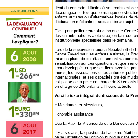
dépit du contexte difficile où se combinent de
ANNONCEURS
décourageants, tels que le manque de structur
enfants autistes ou d’alternatives locales de ré
d’éducation médicale et sociale liée au sujet.
C’est pour pallier cette situation que le Centre
des enfants autistes a été créé, en tant que pr
institutionnelle spécialisée dans le domaine.
Lors de la supervision jeudi à Nouakchott de l’
Centre Zayed pour les enfants autistes, la Pr
mise en place de cet établissement va contribu
sensibilisation sur ces questions, et que ses o
sont développés et que ses liens avec les par
mères, les associations et les autorités publiq
internationales, et ses capacités ont été multipl
est passé de la prise en charge de 30 enfants l
en charge de 246 enfants à l’heure actuelle.
Voici le texte intégral du discours de la Pr
« Mesdames et Messieurs,
Honorable assistance
Que la Paix, la Miséricorde et la Bénédiction D
Il y a six ans, la question de l’autisme était l’u
peine l’attention de l’opinion publique dans notr