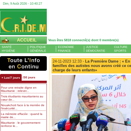
Dim, 9 Août 2026 -
10:40:28
ACCUEIL
Vous êtes 5818 connecté(s) dont 0 membre(s)
SANTÉ
POLITIQUE
ECONOMIE
JUSTICE
CULTURE
HYGIÈNE
GÉNÉRALE
FINANCE
DÉMOCRATIE
SPORTS
24-11-2023 12:33 -
La Première Dame : « En
familles des autistes nous avons créé ce ce
charge de leurs enfants»
/30 jours
+ Lus/7 jours
Pour une retraite digne en
Mauritanie : relever...
Trois étudiants mauritaniens au
cœur de...
Nouakchott face à la montée de
l’insécurité...
La mémoire effacée : quand la
mairie de...
Mauritanie : le gouvernement
renforce le...