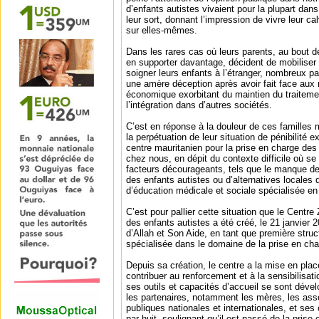
d’enfants autistes vivaient pour la plupart dans
leur sort, donnant l’impression de vivre leur cal
sur elles-mêmes.
Dans les rares cas où leurs parents, au bout d
en supporter davantage, décident de mobilise
soigner leurs enfants à l’étranger, nombreux p
une amère déception après avoir fait face aux 
économique exorbitant du maintien du traiteme
l’intégration dans d’autres sociétés.
C’est en réponse à la douleur de ces familles 
la perpétuation de leur situation de pénibilité 
centre mauritanien pour la prise en charge des
chez nous, en dépit du contexte difficile où 
facteurs décourageants, tels que le manque de
des enfants autistes ou d’alternatives locales d
d’éducation médicale et sociale spécialisée en 
C’est pour pallier cette situation que le Centre
des enfants autistes a été créé, le 21 janvier 
d’Allah et Son Aide, en tant que première struct
spécialisée dans le domaine de la prise en cha
Depuis sa création, le centre a la mise en pla
contribuer au renforcement et à la sensibilisat
ses outils et capacités d’accueil se sont déve
les partenaires, notamment les mères, les asso
publiques nationales et internationales, et ses
par huit, soulignant qu’il est passé de la prise