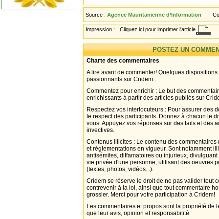
Source :
Agence Mauritanienne d’Information
Co
Impression :
Cliquez ici pour imprimer l'article
POSTEZ UN COMMEN
Charte des commentaires
A lire avant de commenter! Quelques dispositions
passionnants sur Cridem :
Commentez pour enrichir : Le but des commentair
enrichissants à partir des articles publiés sur Cri
Respectez vos interlocuteurs : Pour assurer des d
le respect des participants. Donnez à chacun le d
vous. Appuyez vos réponses sur des faits et des 
invectives.
Contenus illicites : Le contenu des commentaires n
et réglementations en vigueur. Sont notamment illi
antisémites, diffamatoires ou injurieux, divulguant
vie privée d'une personne, utilisant des oeuvres p
(textes, photos, vidéos...).
Cridem se réserve le droit de ne pas valider tout
contrevenir à la loi, ainsi que tout commentaire h
grossier. Merci pour votre participation à Cridem!
Les commentaires et propos sont la propriété de l
que leur avis, opinion et responsabilité.