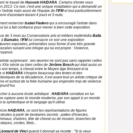
ir le travail de
Hussein HAIDARA
. Certains d'entre vous
en 2013. Ce soir, c'est une unique installation qui a demandé un
e l'artiste mais aussi de l'équipe de
l'IFM
et tout particulièrement
servi d'assistant durant 4 jours et 3 nuits.
ement remercier
Isabel Fiadero
qui a encouragé l'artiste dans
ui lui a fait confiance pour mener à bien cette exposition.
ce de 3 mois au Conservatoire arts et métiers multimédia
Balla
é
à
Bamako
, l'
IFM
lui consacre ce soir une exposition
œuvres exposées, présentées sous forme d’une très grande
classées suivant une trilogie qui lui est propre : Violence,
royance.
artiste surprenant : ses œuvres ne sont pas sans rappeler celles
u XXe siècle ou bien celles de
Jérôme Bosch
qui était aussi un
 son temps, à cheval entre le Moyen-âge finissant et la
s si
HAIDARA
s'inspire beaucoup des textes et des
oliques de la décadence, il est avant tout un artiste critique de
ne et surtout de la folie humaine qui engendre trop de violence
ujourd’hui.
acher à aucune école artistique :
HAIDARA
constitue en lui-
ne rupture avec le monde moderne, par son appel à un monde
 la symbolique et le langage qu'il utilise.
encie
HAIDARA
, ce sont les représentations de figures
ruites à partir de bestiaires secrets : pattes d'insectes,
animaux, d'arbres, tête de cheval ou de mouton, branches de
stiques, cordes, filets...
Léonard de Vinci
quand il donnait sa recette : "Si tu veux