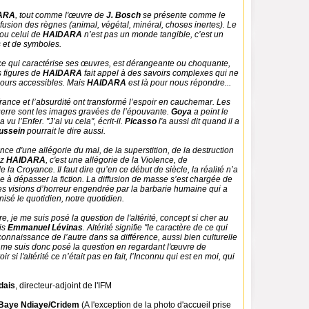
ARA
, tout comme l'œuvre de
J. Bosch
se présente comme le
fusion des règnes (animal, végétal, minéral, choses inertes). Le
ou celui de
HAIDARA
n’est pas un monde tangible, c’est un
 et de symboles.
ce qui caractérise ses œuvres, est dérangeante ou choquante,
s figures de
HAIDARA
fait appel à des savoirs complexes qui ne
jours accessibles. Mais
HAIDARA
est là pour nous répondre...
france et l’absurdité ont transformé l’espoir en cauchemar. Les
uerre sont les images gravées de l’épouvante.
Goya
a peint le
 vu l’Enfer. "J’ai vu cela", écrit-il.
Picasso
l'a aussi dit quand il a
ussein
pourrait le dire aussi.
nce d'une allégorie du mal, de la superstition, de la destruction
ez
HAIDARA
, c'est une allégorie de la Violence, de
 la Croyance. Il faut dire qu’en ce début de siècle, la réalité n’a
 à dépasser la fiction. La diffusion de masse s’est chargée de
es visions d’horreur engendrée par la barbarie humaine qui a
isé le quotidien, notre quotidien.
e, je me suis posé la question de l'altérité, concept si cher au
is
Emmanuel Lévinas
. Altérité signifie "le caractère de ce qui
econnaissance de l’autre dans sa différence, aussi bien culturelle
e me suis donc posé la question en regardant l'œuvre de
oir si l'altérité ce n’était pas en fait, l’Inconnu qui est en moi, qui
dais
, directeur-adjoint de l'IFM
Baye Ndiaye/Cridem
(A l'exception de la photo d'accueil prise