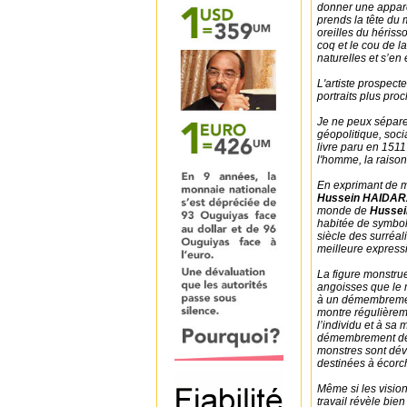
donner une appare
prends la tête du 
oreilles du hériss
coq et le cou de l
naturelles et s’en
L'artiste prospect
portraits plus pro
Je ne peux sépare
géopolitique, soci
livre paru en 151
l'homme, la raison 
En exprimant de ma
Hussein HAIDA
monde de
Husse
habitée de symbol
siècle des surréal
meilleure expressi
La figure monstru
angoisses que le m
à un démembreme
montre régulièrem
l’individu et à sa
démembrement des 
monstres sont dévo
destinées à écorch
Même si les visio
travail révèle bie