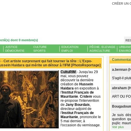
CRÉER UN 
ecté(s) dont 0 membre(s)
RE
JUSTICE
CULTURE
EDUCATION
PÊCHE, ELEVAGE
URBANI
DÉMOCRATIE
SPORTS
EMPLOI
AGRICULTURE
ENVIRO
Commentair
 -
Cet artiste surprenant qui fait tourner la tête : L'Expo-
sein Haidara qui mérite un détour à l'IFM [PhotoReportage]
a.bennan (
CultuRIM
- Jusqu'au 29
mai, vous pouvez
S'agit-il pl
découvrir la dernière
création de
Hussein
abraham (H
Haidara
en exposition à
l'
Institut Français de
Mauritanie
.
Cridem
vous
ART OU FO
re-propose l'intervention
de
Jany Bourdais
,
Bougadoum
directeur-adjoint de
l'
Institut Français de
Je suis dés
Mauritanie
, prononcée le
question qu
5 mai dernier, à
pujlic mauri
l'occasion du vernissage.
Voir plus