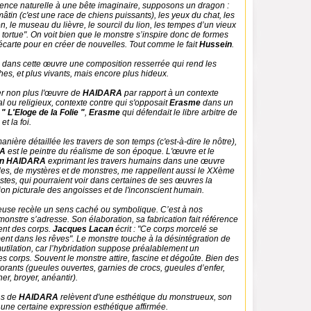
nce naturelle à une bête imaginaire, supposons un dragon :
mâtin (c'est une race de chiens puissants), les yeux du chat, les
on, le museau du lièvre, le sourcil du lion, les tempes d’un vieux
a tortue". On voit bien que le monstre s’inspire donc de formes
 écarte pour en créer de nouvelles. Tout comme le fait
Hussein
.
e dans cette œuvre une composition resserrée qui rend les
ches, et plus vivants, mais encore plus hideux.
r non plus l'œuvre de
HAIDARA
par rapport à un contexte
al ou religieux, contexte contre qui s'opposait
Erasme
dans un
1
" L'Eloge de la Folie "
,
Erasme
qui défendait le libre arbitre de
et la foi.
nière détaillée les travers de son temps (c'est-à-dire le nôtre),
RA
est le peintre du réalisme de son époque. L'œuvre et le
in HAIDARA
exprimant les travers humains dans une œuvre
es, de mystères et de monstres, me rappellent aussi le XXème
istes, qui pourraient voir dans certaines de ses œuvres la
on picturale des angoisses et de l'inconscient humain.
euse recèle un sens caché ou symbolique. C’est à nos
onstre s’adresse. Son élaboration, sa fabrication fait référence
nt des corps.
Jacques Lacan
écrit : "Ce corps morcelé se
ent dans les rêves". Le monstre touche à la désintégration de
 mutilation, car l’hybridation suppose préalablement un
corps. Souvent le monstre attire, fascine et dégoûte. Bien des
rants (gueules ouvertes, garnies de crocs, gueules d’enfer,
er, broyer, anéantir).
ns de
HAIDARA
relèvent d'une esthétique du monstrueux, son
n une certaine expression esthétique affirmée.