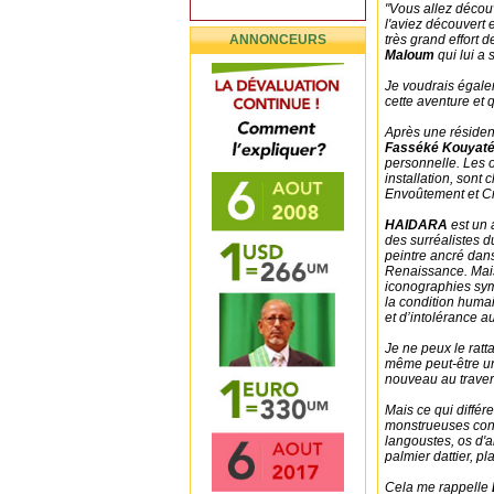
"Vous allez découvr
l'aviez découvert 
ANNONCEURS
très grand effort d
Maloum
qui lui a 
Je voudrais égal
cette aventure et q
Après une résiden
Fasséké Kouyat
personnelle. Les 
installation, sont 
Envoûtement et C
HAIDARA
est un 
des surréalistes d
peintre ancré dans
Renaissance. Mai
iconographies symb
la condition humai
et d’intolérance a
Je ne peux le ratt
même peut-être u
nouveau au travers
Mais ce qui différ
monstrueuses const
langoustes, os d'
palmier dattier, pla
Cela me rappelle