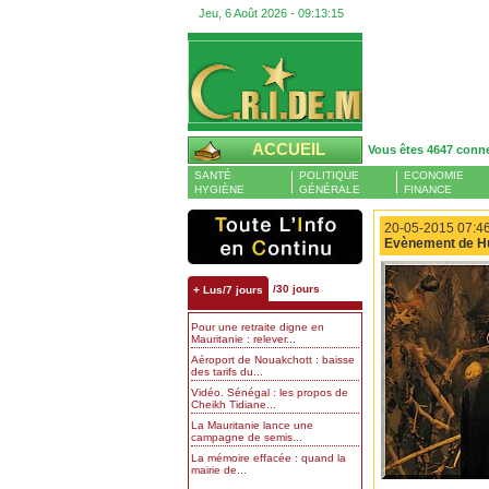
Jeu, 6 Août 2026 -
09:13:16
ACCUEIL
Vous êtes 4647 conn
SANTÉ
POLITIQUE
ECONOMIE
HYGIÈNE
GÉNÉRALE
FINANCE
20-05-2015 07:46
Evènement de Hus
/30 jours
+ Lus/7 jours
Pour une retraite digne en
Mauritanie : relever...
Aéroport de Nouakchott : baisse
des tarifs du...
Vidéo. Sénégal : les propos de
Cheikh Tidiane...
La Mauritanie lance une
campagne de semis...
La mémoire effacée : quand la
mairie de...