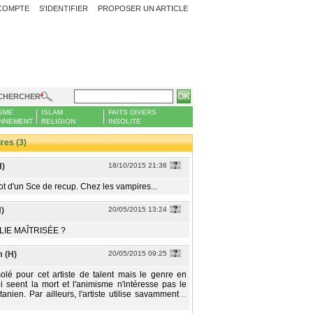
COMPTE
S'IDENTIFIER
PROPOSER UN ARTICLE
CHERCHER
SME
ISLAM
FAITS DIVERS
NNEMENT
RELIGION
INSOLITE
es (3)
H)
18/10/2015 21:38
utot d'un Sce de recup. Chez les vampires...
)
20/05/2015 13:24
LIE MAÎTRISÉE ?
 (H)
20/05/2015 09:25
olé pour cet artiste de talent mais le genre en
i seent la mort et l'animisme n'intéresse pas le
tanien. Par ailleurs, l'artiste utilise savamment
…