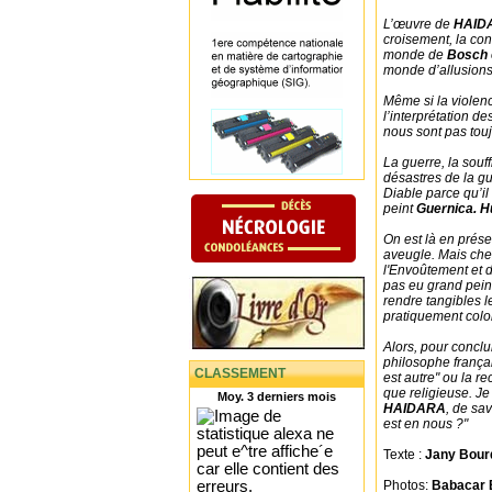
L’œuvre de
HAID
croisement, la con
monde de
Bosch
monde d’allusions
Même si la violen
l’interprétation de
nous sont pas tou
La guerre, la souf
désastres de la g
Diable parce qu’il a
peint
Guernica. H
On est là en prése
aveugle. Mais ch
l'Envoûtement et de
pas eu grand peine
rendre tangibles l
pratiquement colon
Alors, pour conclur
philosophe frança
CLASSEMENT
est autre" ou la r
que religieuse. J
Moy. 3 derniers mois
HAIDARA
, de sav
est en nous ?"
Texte :
Jany Bour
Photos:
Babacar 