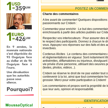
POSTEZ UN COMMEN
Charte des commentaires
A lire avant de commenter! Quelques dispositions
passionnants sur Cridem :
Commentez pour enrichir : Le but des commentair
enrichissants à partir des articles publiés sur Cri
Respectez vos interlocuteurs : Pour assurer des d
le respect des participants. Donnez à chacun le d
vous. Appuyez vos réponses sur des faits et des 
invectives.
Contenus illicites : Le contenu des commentaires n
et réglementations en vigueur. Sont notamment illi
antisémites, diffamatoires ou injurieux, divulguant
vie privée d'une personne, utilisant des oeuvres p
(textes, photos, vidéos...).
Cridem se réserve le droit de ne pas valider tout
contrevenir à la loi, ainsi que tout commentaire h
grossier. Merci pour votre participation à Cridem!
Les commentaires et propos sont la propriété de l
que leur avis, opinion et responsabilité.
IDENTIFICATIO