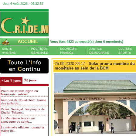
Jeu, 6 Août 2026 -
05:32:58
ACCUEIL
Vous êtes 4823 connecté(s) dont 0 membre(s)
SANTÉ
POLITIQUE
ECONOMIE
JUSTICE
CULTURE
HYGIÈNE
GÉNÉRALE
FINANCE
DÉMOCRATIE
SPORTS
25-09-2020 23:17 -
Soko promu membre du co
monétaire au sein de la BCM
/30 jours
+ Lus/7 jours
Pour une retraite digne en
Mauritanie : relever...
Aéroport de Nouakchott : baisse
des tarifs du...
Vidéo. Sénégal : les propos de
Cheikh Tidiane...
La Mauritanie lance une
campagne de semis...
La mémoire effacée : quand la
mairie de...