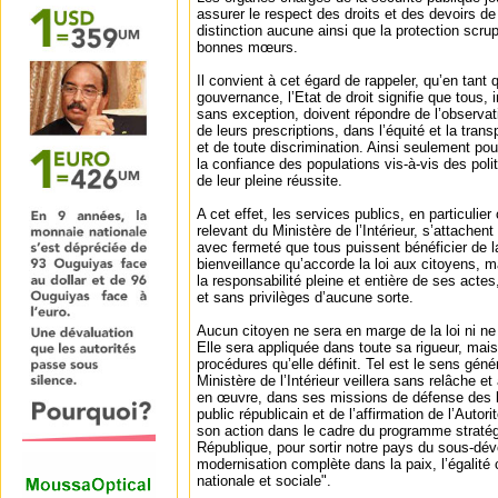
assurer le respect des droits et des devoirs d
distinction aucune ainsi que la protection scrup
bonnes mœurs.
Il convient à cet égard de rappeler, qu’en tant
gouvernance, l’Etat de droit signifie que tous, i
sans exception, doivent répondre de l’observati
de leurs prescriptions, dans l’équité et la transp
et de toute discrimination. Ainsi seulement pou
la confiance des populations vis-à-vis des poli
de leur pleine réussite.
A cet effet, les services publics, en particulie
relevant du Ministère de l’Intérieur, s’attachen
avec fermeté que tous puissent bénéficier de la
bienveillance qu’accorde la loi aux citoyens,
la responsabilité pleine et entière de ses act
et sans privilèges d’aucune sorte.
Aucun citoyen ne sera en marge de la loi ni ne
Elle sera appliquée dans toute sa rigueur, mais
procédures qu’elle définit. Tel est le sens génér
Ministère de l’Intérieur veillera sans relâche e
en œuvre, dans ses missions de défense des lib
public républicain et de l’affirmation de l’Autorit
son action dans le cadre du programme stratég
République, pour sortir notre pays du sous-dé
modernisation complète dans la paix, l’égalité
nationale et sociale".