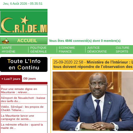
Jeu, 6 Août 2026 -
05:35:52
ACCUEIL
Vous êtes 4846 connecté(s) dont 0 membre(s)
SANTÉ
POLITIQUE
ECONOMIE
JUSTICE
CULTURE
HYGIÈNE
GÉNÉRALE
FINANCE
DÉMOCRATIE
SPORTS
25-09-2020 22:58 -
Ministère de l'Intérieur : 
tous doivent répondre de l'observation des
/30 jours
+ Lus/7 jours
Pour une retraite digne en
Mauritanie : relever...
Aéroport de Nouakchott : baisse
des tarifs du...
Vidéo. Sénégal : les propos de
Cheikh Tidiane...
La Mauritanie lance une
campagne de semis...
La mémoire effacée : quand la
mairie de...