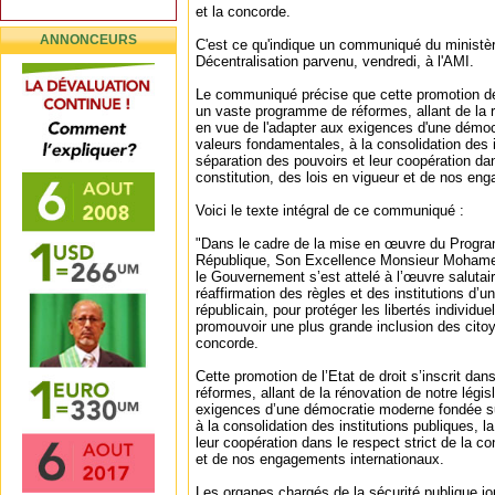
et la concorde.
ANNONCEURS
C'est ce qu'indique un communiqué du ministère 
Décentralisation parvenu, vendredi, à l'AMI.
Le communiqué précise que cette promotion de l
un vaste programme de réformes, allant de la r
en vue de l'adapter aux exigences d'une démo
valeurs fondamentales, à la consolidation des i
séparation des pouvoirs et leur coopération dan
constitution, des lois en vigueur et de nos en
Voici le texte intégral de ce communiqué :
"Dans le cadre de la mise en œuvre du Progra
République, Son Excellence Monsieur Mohame
le Gouvernement s’est attelé à l’œuvre salutair
réaffirmation des règles et des institutions d’un
républicain, pour protéger les libertés individuel
promouvoir une plus grande inclusion des citoy
concorde.
Cette promotion de l’Etat de droit s’inscrit d
réformes, allant de la rénovation de notre légis
exigences d’une démocratie moderne fondée s
à la consolidation des institutions publiques, l
leur coopération dans le respect strict de la co
et de nos engagements internationaux.
Les organes chargés de la sécurité publique jou