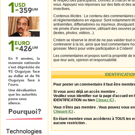
le respect des participants. Donnez à chacun le d
vous. Appuyez vos réponses sur des faits et des 
invectives.
Contenus illicites : Le contenu des commentaires n
et réglementations en vigueur. Sont notamment illi
antisémites, diffamatoires ou injurieux, divulguant
vie privée d'une personne, utilisant des oeuvres p
(textes, photos, vidéos...).
Cridem se réserve le droit de ne pas valider tout
contrevenir à la loi, ainsi que tout commentaire h
grossier. Merci pour votre participation à Cridem!
Les commentaires et propos sont la propriété de l
que leur avis, opinion et responsabilité.
IDENTIFICATIO
Pour poster un commentaire il faut être membre
Si vous avez déjà un accès membre .
Veuillez vous identifier sur la page d'accueil en 
IDENTIFICATION ou bien
Cliquez ICI
.
Vous n'êtes pas membre . Vous pouvez vous enr
Cliquant ICI
.
En étant membre vous accèderez à TOUS les 
aucune restriction .