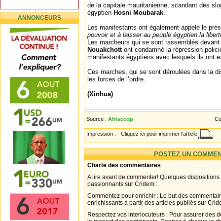
de la capitale mauritanienne, scandant des slo
égyptien
Hosni Moubarak
.
ANNONCEURS
Les manifestants ont également appelé le pré
pouvoir et à laisser au peuple égyptien la liber
Les marcheurs qui se sont rassemblés devant
Nouakchott
ont condamné la répression policiè
manifestants égyptiens avec lesquels ils ont ex
Ces marches, qui se sont déroulées dans la dis
les forces de l’ordre.
(Xinhua)
Source :
Afrisccop
Co
Impression :
Cliquez ici pour imprimer l'article
POSTEZ UN COMMEN
Charte des commentaires
A lire avant de commenter! Quelques dispositions
passionnants sur Cridem :
Commentez pour enrichir : Le but des commentair
enrichissants à partir des articles publiés sur Cri
Respectez vos interlocuteurs : Pour assurer des d