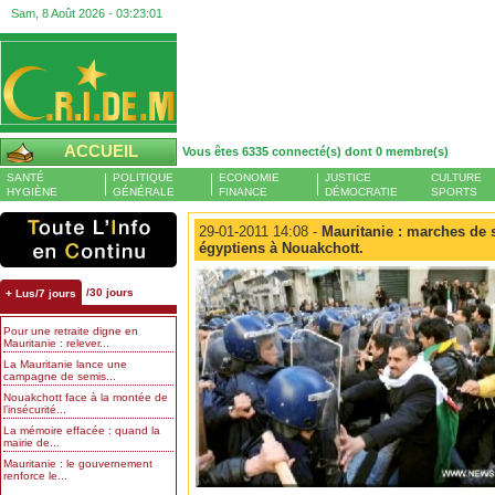
Sam, 8 Août 2026 -
03:23:02
ACCUEIL
Vous êtes 6335 connecté(s) dont 0 membre(s)
SANTÉ
POLITIQUE
ECONOMIE
JUSTICE
CULTURE
HYGIÈNE
GÉNÉRALE
FINANCE
DÉMOCRATIE
SPORTS
29-01-2011 14:08 -
Mauritanie : marches de 
égyptiens à Nouakchott.
/30 jours
+ Lus/7 jours
Pour une retraite digne en
Mauritanie : relever...
La Mauritanie lance une
campagne de semis...
Nouakchott face à la montée de
l’insécurité...
La mémoire effacée : quand la
mairie de...
Mauritanie : le gouvernement
renforce le...