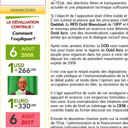
de l’Etat, des élections libres et transparente
actuelle et une préparation technique suffisant
ANNONCEURS
Si l’objectif de l’opposition était d’être lisible 
C’est surtout la preuve que les principaux chef
Daddah
du
RFD Ould Maouloud
de l’
UFP
et
et nouveau président en exercice sont détermin
Ould Aziz
, une des revendications capitales 
année qui achoppe sur le dialogue inclusif résu
Après trois années d’échec la
COD
veut maint
fois pour toute avec le régime de
Ould Aziz
en
peuple pour organiser dans les jours à venir de
déjouer les calculs du président mauritanien qu
exploit de 2009.
Il est vrai que le retard exprès des législative
un vide juridique et l’instrumentalisation de la
le débat public et rendu dans l’opinion que le
occupation première en tête, la résolution de l
Il s’agit aujourd’hui de sortir de cet amalgame
agaçant et avancer. Les exigences formulées 
bon sens d’une normalisation des relations entre
avec en toile de fond un toilettage de la
CENI
d
contrôle fiable du fichier électoral est impossib
Ensuite le deuxième chantier porte sur la modific
de l’Etat, l’administration et le financement 
réforme indispensable pour la transparence des