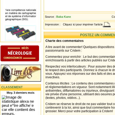
Source :
Baba Kane
Co
Impression :
Cliquez ici pour imprimer l'article
POSTEZ UN COMMEN
Charte des commentaires
A lire avant de commenter! Quelques dispositions
passionnants sur Cridem :
Commentez pour enrichir : Le but des commentair
enrichissants à partir des articles publiés sur Cri
Respectez vos interlocuteurs : Pour assurer des d
le respect des participants. Donnez à chacun le d
vous. Appuyez vos réponses sur des faits et des 
invectives.
Contenus illicites : Le contenu des commentaires n
et réglementations en vigueur. Sont notamment illi
CLASSEMENT
antisémites, diffamatoires ou injurieux, divulguant
Moy. 3 derniers mois
vie privée d'une personne, utilisant des oeuvres p
(textes, photos, vidéos...).
Cridem se réserve le droit de ne pas valider tout
contrevenir à la loi, ainsi que tout commentaire h
grossier. Merci pour votre participation à Cridem!