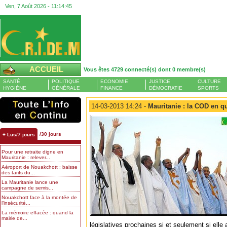
Ven, 7 Août 2026 -
11:14:46
ACCUEIL
Vous êtes 4729 connecté(s) dont 0 membre(s)
SANTÉ
POLITIQUE
ECONOMIE
JUSTICE
CULTURE
HYGIÈNE
GÉNÉRALE
FINANCE
DÉMOCRATIE
SPORTS
14-03-2013 14:24 -
Mauritanie : la COD en q
/30 jours
+ Lus/7 jours
Pour une retraite digne en
Mauritanie : relever...
Aéroport de Nouakchott : baisse
des tarifs du...
La Mauritanie lance une
campagne de semis...
Nouakchott face à la montée de
l’insécurité...
La mémoire effacée : quand la
mairie de...
législatives prochaines si et seulement si elle 