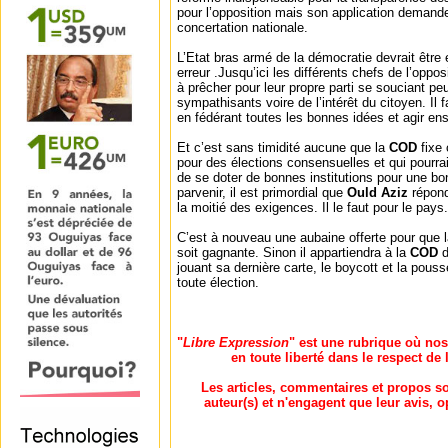
pour l’opposition mais son application demand
concertation nationale.
L’Etat bras armé de la démocratie devrait être
erreur .Jusqu’ici les différents chefs de l’oppo
à prêcher pour leur propre parti se souciant peu
sympathisants voire de l’intérêt du citoyen. Il 
en fédérant toutes les bonnes idées et agir en
Et c’est sans timidité aucune que la
COD
fixe 
pour des élections consensuelles et qui pourra
de se doter de bonnes institutions pour une b
parvenir, il est primordial que
Ould Aziz
répond
la moitié des exigences. Il le faut pour le pays.
C’est à nouveau une aubaine offerte pour que 
soit gagnante. Sinon il appartiendra à la
COD
d
jouant sa dernière carte, le boycott et la pou
toute élection.
"
Libre Expression
" est une rubrique où nos
en toute liberté dans le respect de
Les articles, commentaires et propos son
auteur(s) et n'engagent que leur avis, o