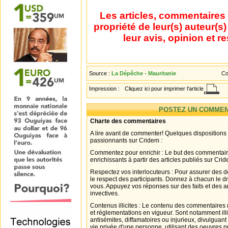
Les articles, commentaires 
propriété de leur(s) auteur(s
leur avis, opinion et r
Source :
La Dépêche - Mauritanie
Co
Impression :
Cliquez ici pour imprimer l'article
POSTEZ UN COMMEN
Charte des commentaires
A lire avant de commenter! Quelques dispositions
passionnants sur Cridem :
Commentez pour enrichir : Le but des commentair
enrichissants à partir des articles publiés sur Cri
Respectez vos interlocuteurs : Pour assurer des d
le respect des participants. Donnez à chacun le d
vous. Appuyez vos réponses sur des faits et des 
invectives.
Contenus illicites : Le contenu des commentaires n
et réglementations en vigueur. Sont notamment illi
antisémites, diffamatoires ou injurieux, divulguant
vie privée d'une personne, utilisant des oeuvres p