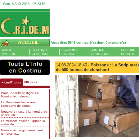
Sam, 8 Août 2026 -
06:23:52
ACCUEIL
Vous êtes 5649 connecté(s) dont 0 membre(s)
SANTÉ
POLITIQUE
ECONOMIE
JUSTICE
CULTURE
HYGIÈNE
GÉNÉRALE
FINANCE
DÉMOCRATIE
SPORTS
14-08-2024 18:45 -
Poissons : La Sndp met e
de 500 tonnes de chinchard
/30 jours
+ Lus/7 jours
Pour une retraite digne en
Mauritanie : relever...
La Mauritanie lance une
campagne de semis...
Nouakchott face à la montée de
l’insécurité...
La mémoire effacée : quand la
mairie de...
Mauritanie : le gouvernement
renforce le...